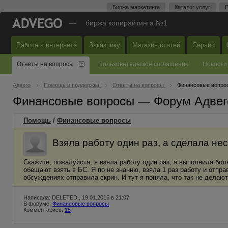
Биржа маркетинга
Каталог услуг
П
—
биржа копирайтинга №1
Работа в интернете
Заказчику
Магазин статей
Сервис
Ответы на вопросы
Пользовательское соглашение
Новости
Адвего
Помощь и поддержка
Ответы на вопросы
Финансовые вопро
Финансовые вопросы — Форум Адвег
Помощь
/
Финансовые вопросы
Взяла работу один раз, а сделала нес
Скажите, пожалуйста, я взяла работу один раз, а выполнила бо
обещают взять в БС. Я по не знанию, взяла 1 раз работу и отпра
обсуждениях отправила скрин. И тут я поняла, что так не делают
Написала: DELETED , 19.01.2015 в 21:07
В форуме:
Финансовые вопросы
Комментариев:
15