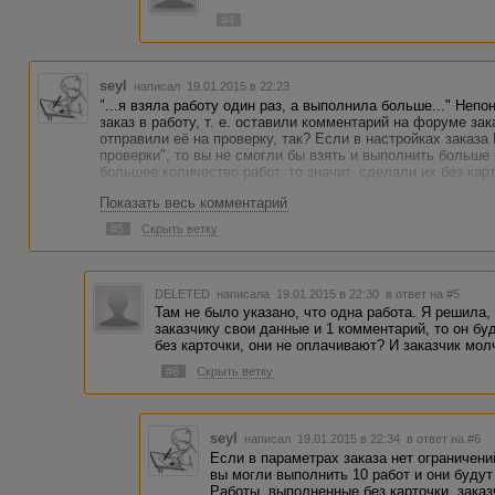
#4
seyl
написал 19.01.2015 в 22:23
"...я взяла работу один раз, а выполнила больше..." Неп
заказ в работу, т. е. оставили комментарий на форуме за
отправили её на проверку, так? Если в настройках заказа
проверки", то вы не смогли бы взять и выполнить больше
большее количество работ, то значит, сделали их без кар
Показать весь комментарий
#5
Скрыть ветку
DELETED
написала 19.01.2015 в 22:30
в ответ на #5
Там не было указано, что одна работа. Я решила,
заказчику свои данные и 1 комментарий, то он бу
без карточки, они не оплачивают? И заказчик мол
#6
Скрыть ветку
seyl
написал 19.01.2015 в 22:34
в ответ на #6
Если в параметрах заказа нет ограничени
вы могли выполнить 10 работ и они будут
Работы, выполненные без карточки, заказ