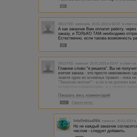
#7
DELETED
написала 20.01.2015 в 00:47
в ответ н
А как заказчик Вам оплатит работу, чере
заказу, и ТОЛЬКО ТАМ необходимо отправ
Естественно, если такова возможность р
#9
DELETED
написал 20.01.2015 в 02:47
в ответ на
Главное слово "я решила". Вы не получит
взятия заказа - это просто невозможно с
знаете одно из основных правил - пока не
"Заказчик молчит" - а он и не должен вам
оставляли комментарии, а у любого зака
определенное количество работ, которые 
Показать весь комментарий
заказа.
Единственный вариант - если этот заказ 
#10
Скрыть ветку
несколько раз, вы можете взять его снова
один из комментариев, написанных до это
IntellektualNik
написал 20.01.2015 в
Но не каждый заказчик согласит
числом - следует добавить.