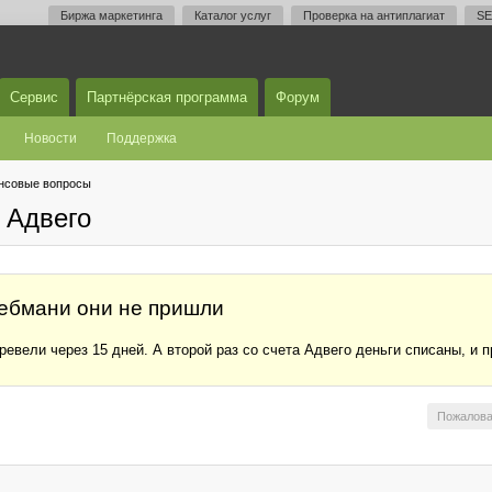
Биржа маркетинга
Каталог услуг
Проверка на антиплагиат
SE
Сервис
Партнёрская программа
Форум
Новости
Поддержка
нсовые вопросы
 Адвего
Вебмани они не пришли
вели через 15 дней. А второй раз со счета Адвего деньги списаны, и п
Пожалова