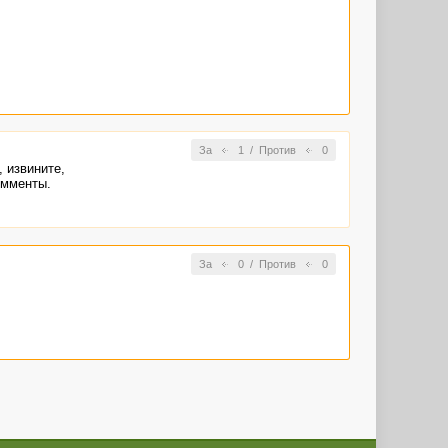
За
1
/
Против
0
 извините,
омменты.
За
0
/
Против
0