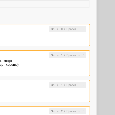
За
0
/
Против
0
За
1
/
Против
0
к. когда
удет хорошо)
За
1
/
Против
0
За
2
/
Против
0