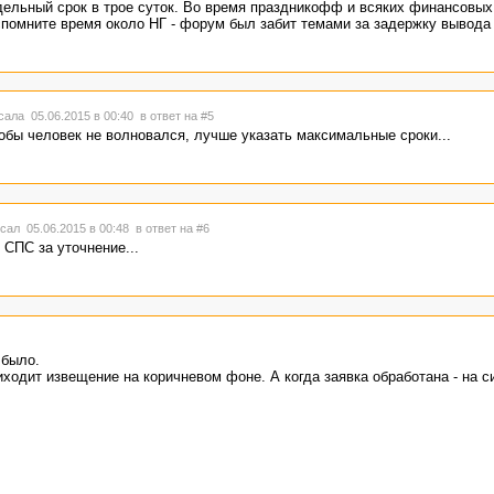
дельный срок в трое суток. Во время праздникофф и всяких финансовых
спомните время около НГ - форум был забит темами за задержку вывода 
ала 05.06.2015 в 00:40
в ответ на #5
обы человек не волновался, лучше указать максимальные сроки...
сал 05.06.2015 в 00:48
в ответ на #6
. СПС за уточнение...
 было.
иходит извещение на коричневом фоне. А когда заявка обработана - на с