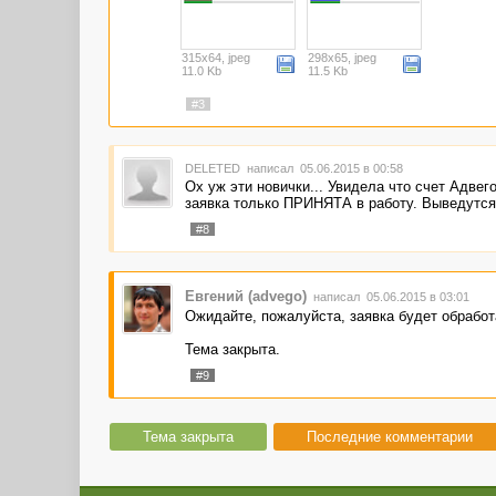
315x64, jpeg
298x65, jpeg
11.0 Kb
11.5 Kb
#3
DELETED
написал 05.06.2015 в 00:58
Ох уж эти новички... Увидела что счет Адвег
заявка только ПРИНЯТА в работу. Выведутся 
#8
Евгений (advego)
написал 05.06.2015 в 03:01
Ожидайте, пожалуйста, заявка будет обработ
Тема закрыта.
#9
Тема закрыта
Последние комментарии