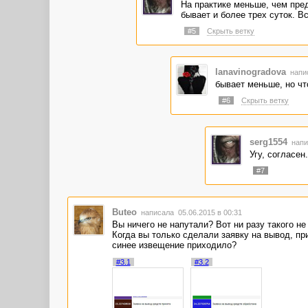
На практике меньше, чем пре
бывает и более трех суток. В
#5
Скрыть ветку
lanavinogradova
напис
бывает меньше, но чт
#6
Скрыть ветку
serg1554
напи
Угу, согласен
#7
Buteo
написала 05.06.2015 в 00:31
Вы ничего не напутали? Вот ни разу такого не
Когда вы только сделали заявку на вывод, пр
синее извещение приходило?
#3.1
#3.2