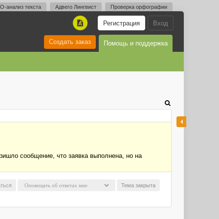
O-анализ текста
Адвего Лингвист
Проверка орфографии
Регистрация
Вход
A
Создать заказ
Помощь и поддержка
ришло сообщение, что заявка выполнена, но на
ться
Тема закрыта