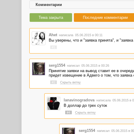
Комментарии
Тема закрыта
Последние комментарии
Ahet
написала 05.06.2015 в 00:11
Вы уверены, что и "заявка принята", и "заявка
#1
serg1554
написал 05.06.2015 в 00:26
Принятие заявки на вывод ставит ее в очередь
придет извещение в Адвего о том, что заявка
#2
Скрыть ветку
lanavinogradova
написала 05.06.2015 в 
В доллар до трех суток
#4
Скрыть ветку
serg1554
написал 05.06.2015 в 0