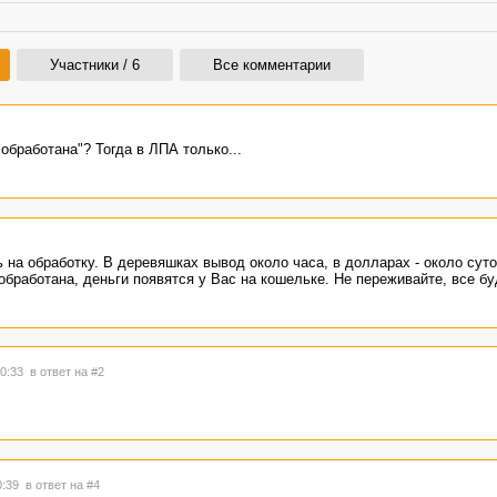
Участники / 6
Все комментарии
 обработана"? Тогда в ЛПА только...
 на обработку. В деревяшках вывод около часа, в долларах - около суто
 обработана, деньги появятся у Вас на кошельке. Не переживайте, все б
00:33
в ответ на #2
0:39
в ответ на #4