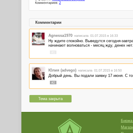
Комментариев:
2
Комментарии
Agnessa1970
написала 01.07.2015 в 16:33
Ну ждите спокойно. Выведутся сегодня-завтра
начинают волноваться - месяц жду, денех нет.
#1
Юлия (advego)
написала 01.07.2015 в 16:50
Добрый день. Вы подали заявку 17 июня. С т
#2
Тема закрыта
Биржа
Магази