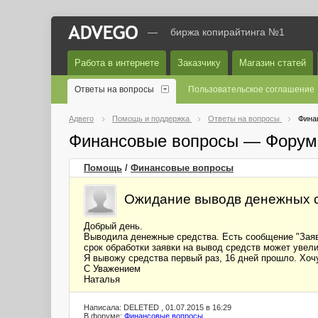
—
биржа копирайтинга №1
Работа в интернете
Заказчику
Магазин статей
Ответы на вопросы
Пользовательское соглашение
Адвего
Помощь и поддержка
Ответы на вопросы
Фина
Финансовые вопросы — Форум
Помощь
/
Финансовые вопросы
Ожидание выводв денежных 
Добрый день.
Выводила денежные средства. Есть сообщение "Заявка
срок обработки заявки на вывод средств может увели
Я вывожу средства первый раз, 16 дней прошло. Хочу
С Уважением
Наталья
Написала: DELETED , 01.07.2015 в 16:29
В форуме:
Финансовые вопросы