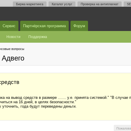
Биржа маркетинга
Каталог услуг
Проверка на антиплагиат
SE
Сервис
Партнёрская программа
Форум
Новости
Поддержка
нсовые вопросы
 Адвего
средств
 на вывод средств в размере ....... у.е. принята системой." "В случае
читься на 16 дней, в целях безопасности."
 уточнить, года будут переведены деньги.
Пожалова