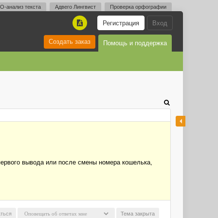
O-анализ текста
Адвего Лингвист
Проверка орфографии
Регистрация
Вход
A
Создать заказ
Помощь и поддержка
 первого вывода или после смены номера кошелька,
ться
Тема закрыта