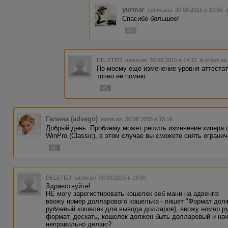
yurmar
написала 30.08.2015 в 13:50
Спасибо большое!
#4
DELETED
написал 30.08.2015 в 14:12
в ответ на
По-моему еще изменение уровня аттестат
точно не помню
#5
Галина (advego)
написал 30.08.2015 в 15:19
Добрый день. Проблему может решить изменение кипера 
WinPro (Classic), в этом случае вы сможете снять огранич
#6
DELETED
написал 09.09.2015 в 19:50
Здравствуйте!
НЕ могу зарегистировать кошелек веб мани на адвенго:
ввожу номер долларового кошелька - пишет "Формат долж
рублевый кошелек для вывода долларов), ввожу номер ру
формат, дескать, кошелек должен быть долларовый и начи
неправильно делаю?