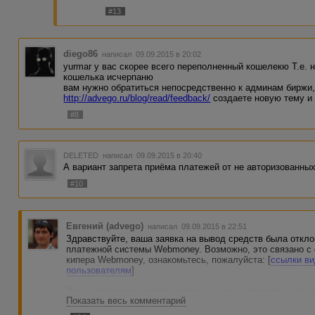
#13
diego86
написал 09.09.2015 в 20:02
yurmar у вас скорее всего переполненный кошелекю Т.е. 
кошелька исчерпаню
вам нужно обратиться непосредственно к админам биржи,
http://advego.ru/blog/read/feedback/
создаете новую тему и
#8
DELETED
написал 09.09.2015 в 20:40
А вариант запрета приёма платежей от не авторизованны
#10
Евгений (advego)
написал 09.09.2015 в 22:51
Здравствуйте, ваша заявка на вывод средств была откло
платежной системы Webmoney. Возможно, это связано с
кипера Webmoney, ознакомьтесь, пожалуйста: [
ссылки ви
пользователям
]
Вам необходимо подать заявку на вывод средств в объ
Показать весь комментарий
вашего кипера - 200 WMZ, если у вас не подключено по
подтверждение по SMS включено, при этом максимальна