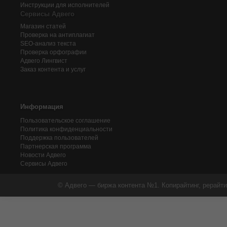
Инструкции для исполнителей
Сервисы Адвего
Магазин статей
Проверка на антиплагиат
SEO-анализ текста
Проверка орфографии
Адвего
Лингвист
Заказ контента и услуг
Информация
Пользовательское соглашение
Политика конфиденциальности
Поддержка пользователей
Партнерская программа
Новости Адвего
Сервисы Адвего
© Адвего — биржа контента №1. Копирайтинг, рерайти