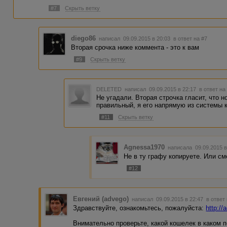
#7
Скрыть ветку
diego86
написал 09.09.2015 в 20:03
в ответ на #7
Вторая срочка ниже коммента - это к вам
#9
Скрыть ветку
DELETED
написал 09.09.2015 в 22:17
в ответ на
Не угадали. Вторая строчка гласит, что 
правильный, я его напрямую из системы 
#11
Скрыть ветку
Agnessa1970
написала 09.09.2015 
Не в ту графу копируете. Или см
#12
Евгений (advego)
написал 09.09.2015 в 22:47
в ответ
Здравствуйте, ознакомьтесь, пожалуйста:
http://
Внимательно проверьте, какой кошелек в каком п