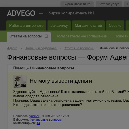
Биржа маркетинга
Каталог услуг
П
—
биржа копирайтинга №1
Работа в интернете
Заказчику
Магазин статей
Сервис
Ответы на вопросы
Пользовательское соглашение
Новости
Адвего
Помощь и поддержка
Ответы на вопросы
Финансовые вопро
Финансовые вопросы — Форум Адвег
Помощь
/
Финансовые вопросы
Не могу вывести деньги
Здравствуйте, Адвеговцы! Кто сталкивался с такой проблемой? 
вывод средств отклонена
Причина: Ваша заявка отклонена вашей платежной системой. Ва
Кто подскажет, как снять ограничение?
Написала:
yurmar
, 30.08.2015 в 12:53
В форуме:
Финансовые вопросы
Комментариев:
14