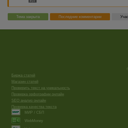
#14
превышать в эквиваленте 5000 WMR при неподключенно
подключенном номере телефона.
Для увеличения лимитов вам необходимо получить перс
Тема закрыта
Последние комментарии
Учас
управление с помощью кипера Webmoney WinPro, инстру
странице. По всем вопросам обращайтесь в службу под
авторизованным пользователям
]
Рекомендуем также скрыть от просмотра свои личные дан
проживания и т. п. на странице [
ссылки видны только ав
Тема закрыта.
Биржа статей
Магазин статей
Проверить текст на уникальность
Проверка орфографии онлайн
SEO анализ онлайн
Проверка качества текста
МИР / СБП
WebMoney