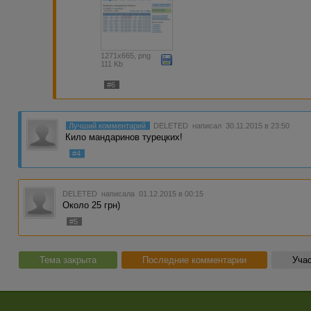
1271x665, png
111 Kb
#6
Лучший комментарий
DELETED
написал 30.11.2015 в 23:50
Кило мандаринов турецких!
#4
DELETED
написала 01.12.2015 в 00:15
Около 25 грн)
#5
Тема закрыта
Последние комментарии
Учас