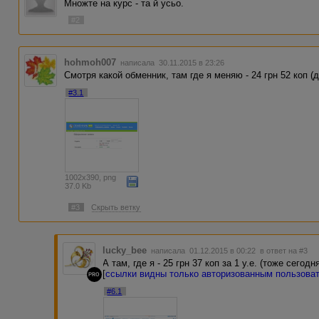
Множте на курс - та й усьо.
#2
hohmoh007
написала 30.11.2015 в 23:26
Смотря какой обменник, там где я меняю - 24 грн 52 коп 
#3.1
1002x390, png
37.0 Kb
#3
Скрыть ветку
lucky_bee
написала 01.12.2015 в 00:22
в ответ на #3
А там, где я - 25 грн 37 коп за 1 у.е. (тоже сегодн
[
ссылки видны только авторизованным пользова
PRO
#6.1