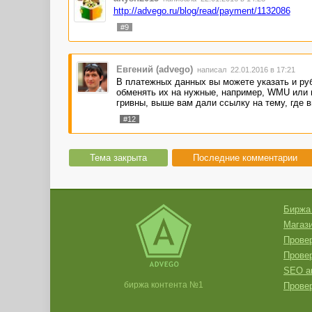
http://advego.ru/blog/read/payment/1132086
#9
Евгений (advego)
написал 22.01.2016 в 17:21
В платежных данных вы можете указать и ру
обменять их на нужные, например, WMU или
гривны, выше вам дали ссылку на тему, где
#12
Тема закрыта
Последние комментарии
Биржа
Магази
Провер
Прове
SEO а
биржа контента №1
Провер