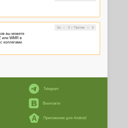
За
0
/
Против
0
ков вы можете
Z или WMR в
с коллегами.
Telegram
Вконтакте
Приложение для Android