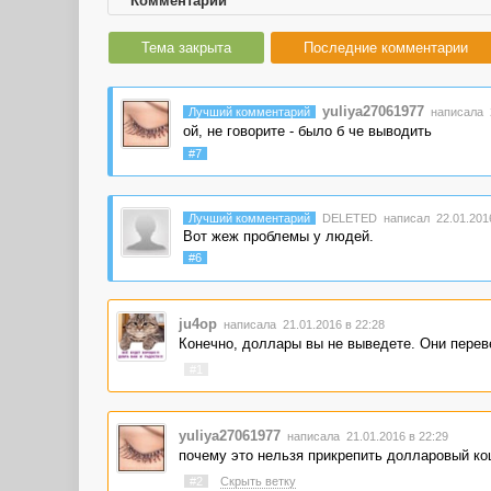
Комментарии
Тема закрыта
Последние комментарии
yuliya27061977
Лучший комментарий
написала 2
ой, не говорите - было б че выводить
#7
Лучший комментарий
DELETED
написал 22.01.2016
Вот жеж проблемы у людей.
#6
ju4op
написала 21.01.2016 в 22:28
Конечно, доллары вы не выведете. Они перев
#1
yuliya27061977
написала 21.01.2016 в 22:29
почему это нельзя прикрепить долларовый к
#2
Скрыть ветку