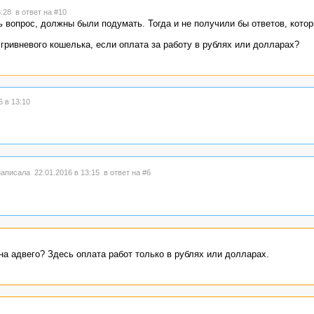
6:28
в ответ на #10
ть вопрос, должны были подумать. Тогда и не получили бы ответов, кото
гривневого кошелька, если оплата за работу в рублях или долларах?
 в 13:10
аписала 22.01.2016 в 13:15
в ответ на #6
а адвего? Здесь оплата работ только в рублях или долларах.