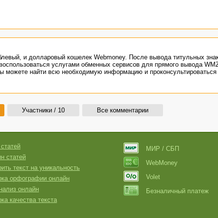
блевый, и долларовый кошелек Webmoney. После вывода титульных зна
 воспользоваться услугами обменных сервисов для прямого вывода WM
 вы можете найти всю необходимую информацию и проконсультироваться 
Участники / 10
Все комментарии
 статей
МИР / СБП
н статей
WebMoney
ить текст на уникальность
Volet
рка орфографии онлайн
нализ онлайн
Безналичный платеж
ка качества текста