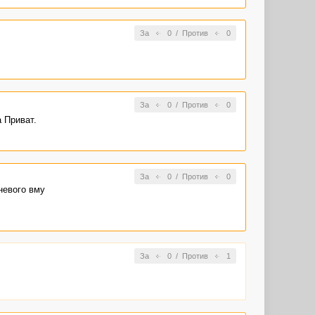
За
0
/
Против
0
За
0
/
Против
0
 Приват.
За
0
/
Против
0
невого вму
За
0
/
Против
1