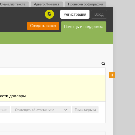
O-анализ текста
Адвего Лингвист
Проверка орфографии
Регистрация
Вход
A
Создать заказ
Помощь и поддержка
вести доллары
ться
Тема закрыта