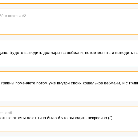
:30
в ответ на #2
ципе. Будете выводить доллары на вебмани, потом менять и выводить на
 гривны поменяете потом уже внутри своих кошельков вебмани, и с грив
ет на #5
мотные ответы дают типа было б что выводить.некрасиво (((