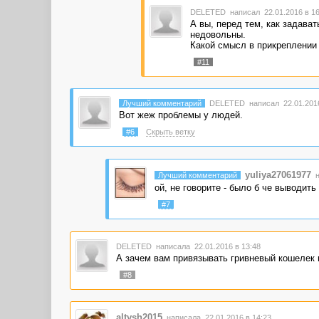
DELETED
написал 22.01.2016 в 1
А вы, перед тем, как задава
недовольны.
Какой смысл в прикреплении 
#11
Лучший комментарий
DELETED
написал 22.01.2016
Вот жеж проблемы у людей.
#6
Скрыть ветку
yuliya27061977
Лучший комментарий
н
ой, не говорите - было б че выводить
#7
DELETED
написала 22.01.2016 в 13:48
А зачем вам привязывать гривневый кошелек н
#8
altysh2015
написала 22.01.2016 в 14:23