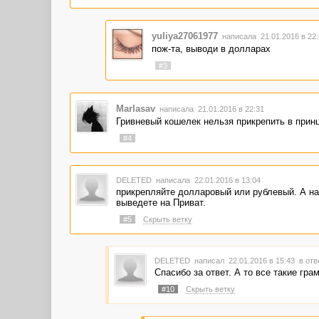
yuliya27061977
написала 21.01.2016 в 22
пож-та, выводи в долларах
#3
Marlasav
написала 21.01.2016 в 22:31
Гривневый кошелек нельзя прикрепить в прин
#4
DELETED
написала 22.01.2016 в 13:04
прикрепляйте долларовый или рублевый. А на
выведете на Приват.
#5
Скрыть ветку
DELETED
написал 22.01.2016 в 15:43
в отв
Спасибо за ответ. А то все такие гра
#10
Скрыть ветку