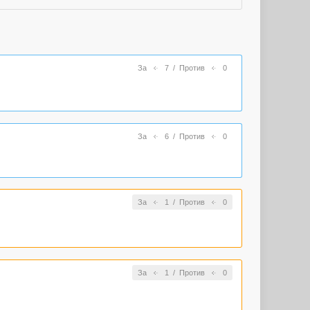
За
7
/
Против
0
За
6
/
Против
0
За
1
/
Против
0
За
1
/
Против
0