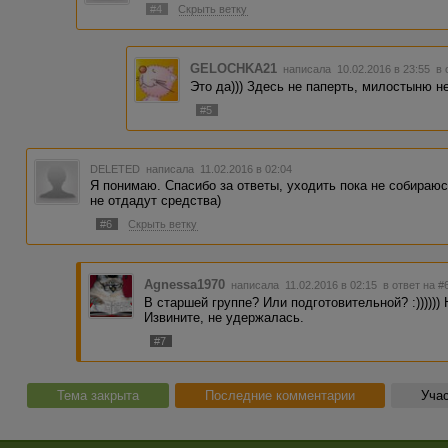
#4
Скрыть ветку
GELOCHKA21
написала 10.02.2016 в 23:55
в 
Это да))) Здесь не паперть, милостыню н
#5
DELETED
написала 11.02.2016 в 02:04
Я понимаю. Спасибо за ответы, уходить пока не собираюсь
не отдадут средства)
#6
Скрыть ветку
Agnessa1970
написала 11.02.2016 в 02:15
в ответ на #
В старшей группе? Или подготовительной? :)))))) 
Извините, не удержалась.
#7
Тема закрыта
Последние комментарии
Учас