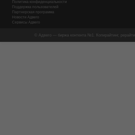
Политика конфиденциальности
Поддержка пользователей
Партнерская программа
Новости Адвего
Сервисы Адвего
© Адвего — биржа контента №1. Копирайтинг, рерайти