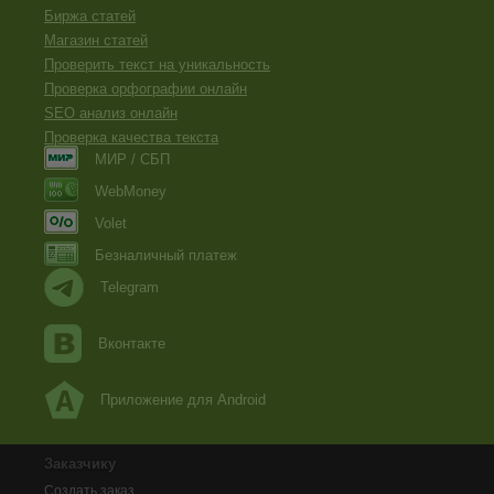
Биржа статей
Магазин статей
Проверить текст на уникальность
Проверка орфографии онлайн
SEO анализ онлайн
Проверка качества текста
МИР / СБП
WebMoney
Volet
Безналичный платеж
Telegram
Вконтакте
Приложение для Android
Заказчику
Создать заказ