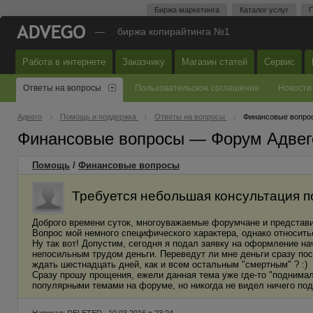
Биржа маркетинга
Каталог услуг
П
—
биржа копирайтинга №1
Работа в интернете
Заказчику
Магазин статей
Сервис
Ответы на вопросы
Пользовательское соглашение
Новости
Адвего
Помощь и поддержка
Ответы на вопросы
Финансовые вопро
Финансовые вопросы — Форум Адвег
Помощь
/
Финансовые вопросы
Требуется небольшая консультация по
Доброго времени суток, многоуважаемые форумчане и представ
Вопрос мой немного специфического характера, однако относить
Ну так вот! Допустим, сегодня я подал заявку на оформление на
непосильным трудом деньги. Переведут ли мне деньги сразу пос
ждать шестнадцать дней, как и всем остальным "смертным" ? :)
Сразу прошу прощения, ежели данная тема уже где-то "поднима
популярными темами на форуме, но никогда не видел ничего под