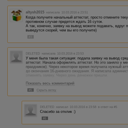
altysh2015
написала 10.03.2016 в 23:51
Когда получите начальный аттестат, просто отмените тек
противном случае придется ждать 16 суток.
А так, конечно, заявку на вывод можете подавать, вдруг 
выведутся скорей, чем вы его получите)
#3
DELETED
написала 10.03.2016 в 23:53
У меня была такая ситуация: подала заявку на вывод сре
аттестат. Начала оформлять аттестат. Но это заняло у ме
праздников). Через некоторое время получила нужный атт
до окончания 16-дневного ожидания. Я написала админис
отменять заявку. Через день денюжки пришли.
Показать весь комментарий
#5
Скрыть ветку
DELETED
написал 10.03.2016 в 23:58
в ответ на #5
Спасибо за отклик :)
#6