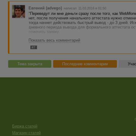
Евгений (advego)
написал 11.03.2016 в 01:50
"Переведут ли мне деньги сразу после того, как WebMone
нет, после получения начального аттестата нужно отмен
тогда начнет действовать быстрый вывод - до 3 дней. Ис
дневного периода вывода для формального аттестата ос
отменять заявку.
Показать весь комментарий
Тема закрыта.
#7
Тема закрыта
Последние комментарии
Учас
Биржа статей
Магазин статей