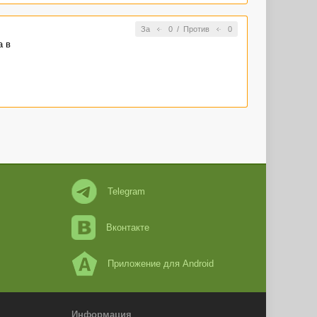
За
0
/
Против
0
а в
Telegram
Вконтакте
Приложение для Android
Информация