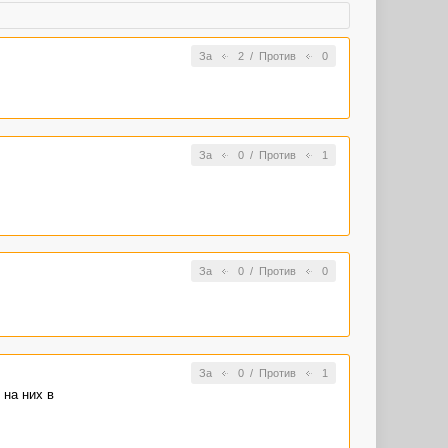
За
2
/
Против
0
За
0
/
Против
1
За
0
/
Против
0
За
0
/
Против
1
 на них в