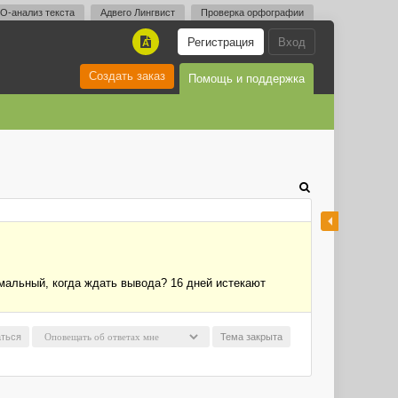
O-анализ текста
Адвего Лингвист
Проверка орфографии
Регистрация
Вход
A
Создать заказ
Помощь и поддержка
рмальный, когда ждать вывода? 16 дней истекают
ться
Тема закрыта