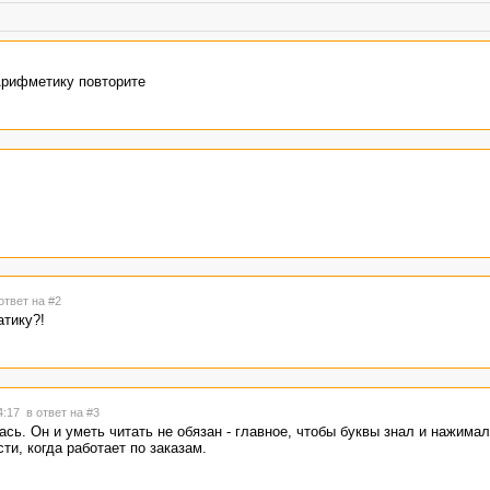
 Арифметику повторите
ответ на #2
атику?!
14:17
в ответ на #3
ась. Он и уметь читать не обязан - главное, чтобы буквы знал и нажимал
и, когда работает по заказам.