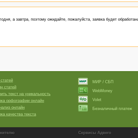
годня, а завтра, поэтому ожидайте, пожалуйста, заявка будет обработан
 статей
МИР / СБП
н статей
WebMoney
ить текст на уникальность
Volet
рка орфографии онлайн
нализ онлайн
Безналичный платеж
ка качества текста
нителю
Сервисы Адвего