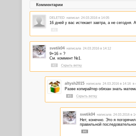
Комментарии
DELETED
написал 24.03.2016 в 14:05
16 дней у вас истекает завтра, а не сегодня.
#1
svetik04
написала 24.03.2016 в 14:12
9+16 = ?
См. коммент №1.
#2
Скрыть ветку
altysh2015
написала 24.03.2016 в 14:16
в 
Разве копирайтер обязан знать матем
#3
Скрыть ветку
svetik04
написала 24.03.2016 в 
Нет, конечно. Это я погорячил
правильной последовательност
#4