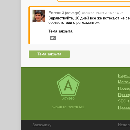
Евгений (advego)
написал 24.03.2016 в 14:22
Здравствуйте, 16 дней все же истекают не се
соответствии с регламентом.
Тема закрыта.
#5
Тема закрыта
Биржа
Магази
Провер
Прове
SEO а
биржа контента №1
Провер
Заказчику
Испол