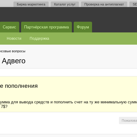
Биржа маркетинга
Каталог услуг
Проверка на антиплагиат
SE
Сервис
Партнёрская программа
Форум
Новости
Поддержка
нсовые вопросы
 Адвего
ле пополнения
сумма для вывода средств и пополнить счет на ту же минимальную сумм
 7$?
Пожалова