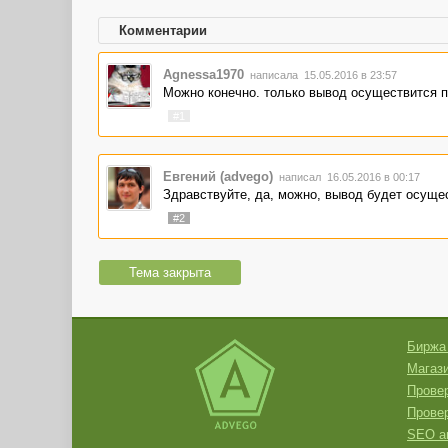
Комментарии
Agnessa1970
написала 15.05.2016 в 23:57
Можно конечно. только вывод осуществится п
#1
Евгений (advego)
написал 16.05.2016 в 00:17
Здравствуйте, да, можно, вывод будет осущес
#2
Тема закрыта
Биржа
Магази
Провер
Прове
SEO а