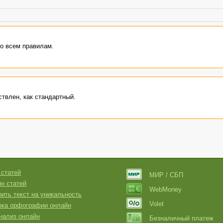
о всем правилам.
твлен, как стандартный.
 статей
МИР / СБП
н статей
WebMoney
ить текст на уникальность
Volet
рка орфографии онлайн
нализ онлайн
Безналичный платеж