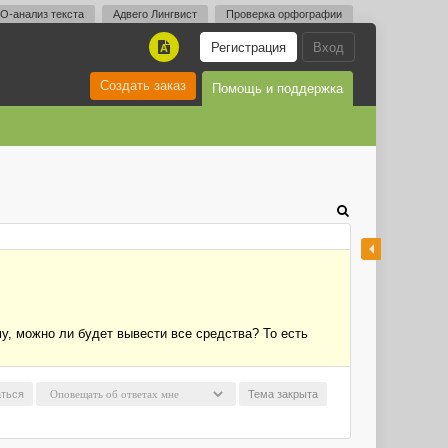
O-анализ текста
Адвего Лингвист
Проверка орфографии
Регистрация
Вход
A
Создать заказ
Помощь и поддержка
у, можно ли будет вывести все средства? То есть
ться
Тема закрыта