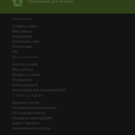
Приложение для Android
Заказчику
Создать заказ
Мои заказы
Извещения
Пополнить счёт
Статистика
API
Исполнителю
Работа онлайн
Мои работы
Продать статью
Извещения
Вывод средств
Инструкции для исполнителей
Сервисы Адвего
Магазин статей
Проверка на антиплагиат
SEO-анализ текста
Проверка орфографии
Адвего
Лингвист
Заказ контента и услуг