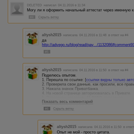
DELETED
написал 04.11.2016 в 11:34
Могу ли я оформить начальный аттестат через именную к
#4
Скрыть ветку
altysh2015
написала 04.11.2016 в 11:48
в ответ на #4
да
http://advego.ru/blog/read/pay.../1132086#comment9
#5
altysh2015
написала 04.11.2016 в 11:50
в ответ на #4
Поделюсь опытом.
1. Перешла по ссылке: [
ссылки видны только авт
2. Проверила свои данные, как просили, все прав
3. Нажала значок Приватбанка.
4. На новой странице авторизовалась в Привате.
5. Попросили заплатить 11 ВМЮ, заплатила.
Показать весь комментарий
6. Через время на почту пришло письмо, где мен
получение начального аттестата.
#6
Скрыть ветку
7. Перешла по ссылке, заполнила.
8. Просили подождать 1-2 рабочих дня, но подтв
аттестата пришло чуть ли не через пару минут.
altysh2015
написала 04.11.2016 в 11:50
в отве
Опыт не мой - просто цитата.