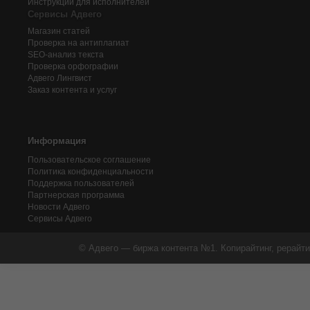
Инструкции для исполнителей
Сервисы Адвего
Магазин статей
Проверка на антиплагиат
SEO-анализ текста
Проверка орфографии
Адвего
Лингвист
Заказ контента и услуг
Информация
Пользовательское соглашение
Политика конфиденциальности
Поддержка пользователей
Партнерская программа
Новости Адвего
Сервисы Адвего
© Адвего — биржа контента №1. Копирайтинг, рерайти