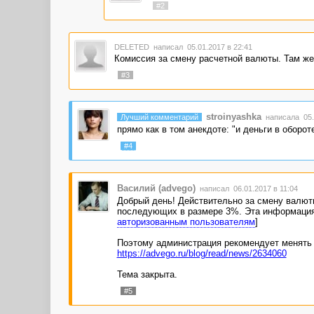
#2
DELETED
написал 05.01.2017 в 22:41
Комиссия за смену расчетной валюты. Там же 
#3
stroinyashka
Лучший комментарий
написала 05.0
прямо как в том анекдоте: "и деньги в обороте
#4
Василий (advego)
написал 06.01.2017 в 11:04
Добрый день! Действительно за смену валюты
последующих в размере 3%. Эта информация 
авторизованным пользователям
]
Поэтому администрация рекомендует менять 
https://advego.ru/blog/read/news/2634060
Тема закрыта.
#5