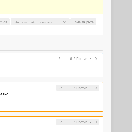
ться
Тема закрыта
За
6
/
Против
0
За
1
/
Против
0
аланс
За
1
/
Против
0