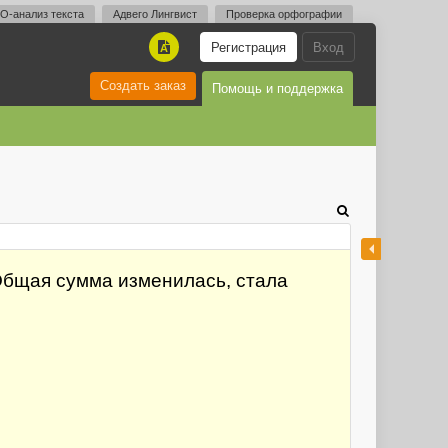
O-анализ текста
Адвего Лингвист
Проверка орфографии
Регистрация
Вход
A
Создать заказ
Помощь и поддержка
 Общая сумма изменилась, стала