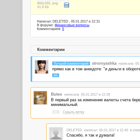
866x255, png
41.8 Kb
Написал: DELETED , 05.01.2017 в 22:31
В форуме:
Финансовые вопросы
Комментариев:
5
Комментарии
stroinyashka
Лучший комментарий
написала 05.0
прямо как в том анекдоте: "и деньги в обороте
#4
Buteo
написала 05.01.2017 в 22:39
В первый раз за изменение валюты счета бер
минимальный.
#1
Скрыть ветку
DELETED
написал 05.01.2017 в 22:40
в отве
Спасибо, я так и думала!