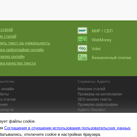
 статей
МИР / СБП
н статей
WebMoney
ить текст на уникальность
Volet
рка орфографии онлайн
нализ онлайн
Безналичный платеж
ка качества текста
нителю
Сервисы Адвего
 онлайн
Магазин статей
аботы
Проверка на антиплагиат
ь статью
SEO-анализ текста
ения
Проверка орфографии
средств
Адвего
Лингвист
кции для исполнителей
Заказ контента и услуг
зует файлы cookie.
вия
Соглашения в отношении использования пользовательских данных
.
батывались, отключите cookie в настройках браузера.
та №1. Копирайтинг, рерайтинг, переводы,
работа на дому
: поставщик ун