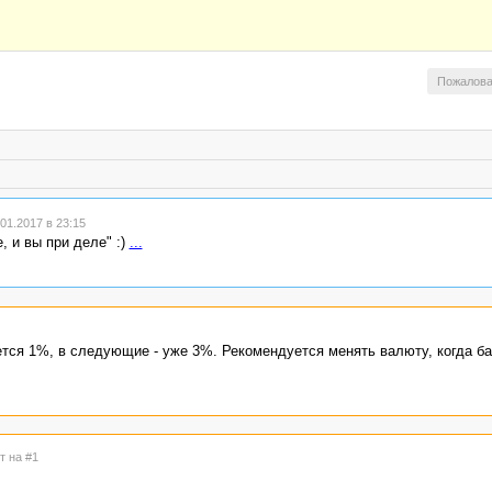
Пожалова
1.2017 в 23:15
, и вы при деле" :)
...
ется 1%, в следующие - уже 3%. Рекомендуется менять валюту, когда б
т на #1