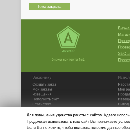
Тема закрыта
Биржа
Магази
Провер
Прове
SEO а
биржа контента №1
Провер
Заказчику
Испол
Создать заказ
Работа
Мои заказы
Мои р
Извещения
Продат
Пополнить счёт
Извещ
Статистика
Вывод 
API
Инстру
Для повышения удобства работы с сайтом Адвего исполь
Продолжая использовать наш сайт Вы принимаете усло
Если Вы не хотите, чтобы пользовательские данные обра
© Адвего — биржа контен