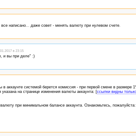
все написано... даже совет - менять валюту при нулевом счете.
1.2017 в 23:15
, и вы при деле" :)
 в аккаунте системой берется комиссия - при первой смене в размере 1
указана на странице изменения валюты аккаунта: [
ссылки видны тольк
валюту при минимальном балансе аккаунта. Ознакомьтесь, пожалуйста: