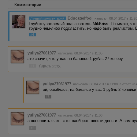
Комментарии
Educatedfool
Лучший комментарий
написал 08.04.2017 в 11:2
Глубокоуважаемый пользователь MikKriss. Понимаю, что
трудно чем-либо подсластить, но надо быть реалистом.
#4
yuliya27061977
написала 08.04.2017 в 11:05
это значит, что у вас на балансе 1 рубль 27 копееу
#1
Скрыть ветку
yuliya27061977
написала 08.04.2017 в 11:08
в ответ на
ой, ошиблась, на балансе у вас 1 рубль 2 копейки
#3
yuliya27061977
написала 08.04.2017 в 11:06
а пополнить счет - это, наоборот, ввести деньги. А вам н
#2