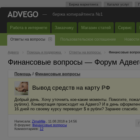
Биржа маркетинга
Каталог услуг
П
—
биржа копирайтинга №1
Работа в интернете
Заказчику
Магазин статей
Сервис
Ответы на вопросы
Пользовательское соглашение
Новости
Адвего
Помощь и поддержка
Ответы на вопросы
Финансовые вопро
Финансовые вопросы — Форум Адвег
Помощь
/
Финансовые вопросы
Вывод средств на карту РФ
Добрый день. Хочу уточнить кое-какие моменты. Помогите, пожал
рублях). Конвертация происходит на Адвего? И в день оформлени
16 дней по своему курсу переводит $ в рубли? Заранее спасибо.
Написала:
ZimaMila
, 11.08.2018 в 14:56
В форуме:
Финансовые вопросы
Комментариев:
12