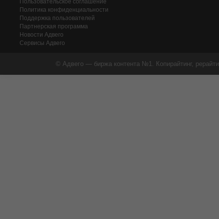
Пользовательское соглашение
Политика конфиденциальности
Поддержка пользователей
Партнерская программа
Новости Адвего
Сервисы Адвего
© Адвего — биржа контента №1. Копирайтинг, рерайти