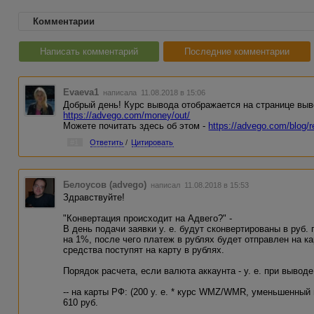
Комментарии
Написать комментарий
Последние комментарии
Evaeva1
написала 11.08.2018 в 15:06
Добрый день! Курс вывода отображается на странице выв
https://advego.com/money/out/
Можете почитать здесь об этом -
https://advego.com/blog/
#1
Ответить
/
Цитировать
Белоусов (advego)
написал 11.08.2018 в 15:53
Здравствуйте!
"Конвертация происходит на Адвего?" -
В день подачи заявки у. е. будут сконвертированы в руб.
на 1%, после чего платеж в рублях будет отправлен на ка
средства поступят на карту в рублях.
Порядок расчета, если валюта аккаунта - у. е. при выводе 
-- на карты РФ: (200 у. е. * курс WMZ/WMR, уменьшенный н
610 руб.