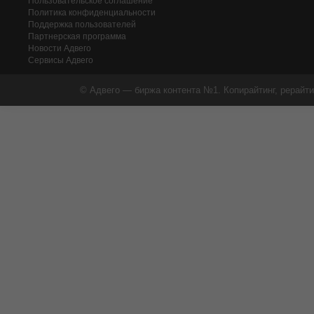
Пользовательское соглашение
Политика конфиденциальности
Поддержка пользователей
Партнерская программа
Новости Адвего
Сервисы Адвего
© Адвего — биржа контента №1. Копирайтинг, рерайти