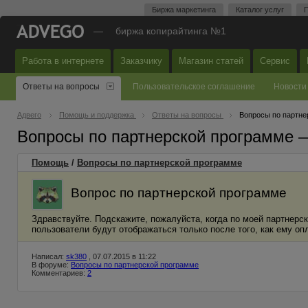
Биржа маркетинга
Каталог услуг
П
—
биржа копирайтинга №1
Работа в интернете
Заказчику
Магазин статей
Сервис
Ответы на вопросы
Пользовательское соглашение
Новости
Адвего
Помощь и поддержка
Ответы на вопросы
Вопросы по партне
Вопросы по партнерской программе 
Помощь
/
Вопросы по партнерской программе
Вопрос по партнерской программе
Здравствуйте. Подскажите, пожалуйста, когда по моей партнерс
пользователи будут отображаться только после того, как ему оп
Написал:
sk380
, 07.07.2015 в 11:22
В форуме:
Вопросы по партнерской программе
Комментариев:
2