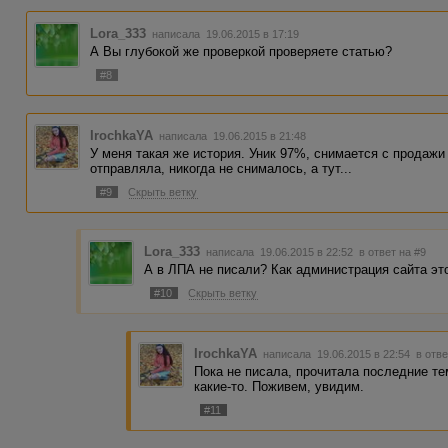
Lora_333
написала 19.06.2015 в 17:19
А Вы глубокой же проверкой проверяете статью?
#8
IrochkaYA
написала 19.06.2015 в 21:48
У меня такая же история. Уник 97%, снимается с продажи
отправляла, никогда не снималось, а тут...
#9
Скрыть ветку
Lora_333
написала 19.06.2015 в 22:52
в ответ на #9
А в ЛПА не писали? Как администрация сайта эт
#10
Скрыть ветку
IrochkaYA
написала 19.06.2015 в 22:54
в отве
Пока не писала, прочитала последние те
какие-то. Поживем, увидим.
#11