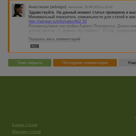
Анастасия (advego)
написала 20.06.2015 в 14:47
Здравствуйте. На данный момент статья проверена и вы
Минимальный показатель уникальности для статей в маг
http://advego.ru/info/rules/#p2.33
Рекомендуемые настройки Адвего Плагиатуса: Длина шин
длина шингла - 4, фразы - 5), таймаут - 15 сек, ограниче
256 кБ, прерывание проверки - не прерывать (0%), учиты
Показать весь комментарий
Подробнее:
http://advego.ru/blog/read/faq_plagiatus/129890
#12
Наиболее распространенные причины завышенных результ
сетью Интернет, неверные настройки программы, устаре
Напоминаем: проверять уникальность текста нужно тольк
В случае повторения проблемы пишите в ЛПА - мы помож
Тема закрыта
Последние комментарии
Учас
Тема закрыта.
Биржа статей
Магазин статей