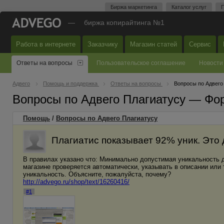
Биржа маркетинга
Каталог услуг
П
—
биржа копирайтинга №1
Работа в интернете
Заказчику
Магазин статей
Сервис
Ответы на вопросы
Пользовательское соглашение
Новости
Адвего
Помощь и поддержка
Ответы на вопросы
Вопросы по Адвего
Вопросы по Адвего Плагиатусу — Фо
Помощь
/
Вопросы по Адвего Плагиатусу
Плагиатис показывает 92% уник. Это
В правилах указано что: Минимально допустимая уникальность дл
магазине проверяется автоматически, указывать в описании или т
уникальность. Объясните, пожалуйста, почему?
http://advego.ru/shop/text/16260416/
#1