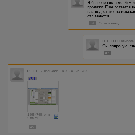
Я бы поправила до 95% и
продажу. Еще остается ве
вас недостаточно высока
отличаются.
#6
Скрыть ветку
DELETED
написала 
Ок, попробую, сп
#7
DELETED
написала 19.06.2015 в 13:00
#5.1
1366x768, bmp
3.00 Mb
#5