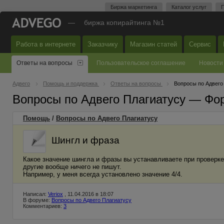
Биржа маркетинга
Каталог услуг
П
—
биржа копирайтинга №1
Работа в интернете
Заказчику
Магазин статей
Сервис
Ответы на вопросы
Пользовательское соглашение
Новости
Адвего
Помощь и поддержка
Ответы на вопросы
Вопросы по Адвего
Вопросы по Адвего Плагиатусу — Фо
Помощь
/
Вопросы по Адвего Плагиатусу
Шингл и фраза
Какое значение шингла и фразы вы устанавливаете при проверке
другие вообще ничего не пишут.
Например, у меня всегда установлено значение 4/4.
Написал:
Veriox
, 11.04.2016 в 18:07
В форуме:
Вопросы по Адвего Плагиатусу
Комментариев:
3