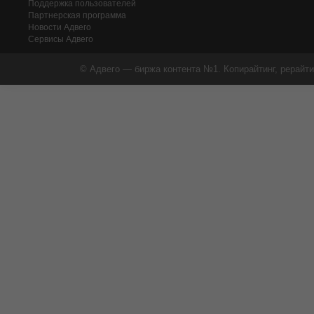
Поддержка пользователей
Партнерская программа
Новости Адвего
Сервисы Адвего
© Адвего — биржа контента №1. Копирайтинг, рерайти