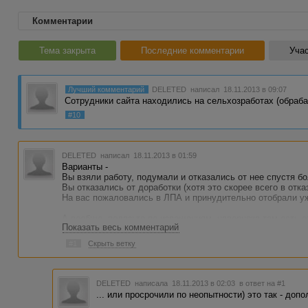
Комментарии
Тема закрыта
Последние комментарии
Учас
Лучший комментарий
DELETED
написал 18.11.2013 в 09:07
Сотрудники сайта находились на сельхозработах (обраба
#10
DELETED
написал 18.11.2013 в 01:59
Варианты -
Вы взяли работу, подумали и отказались от нее спустя б
Вы отказались от доработки (хотя это скорее всего в отка
На вас пожаловались в ЛПА и принудительно отобрали у
А вообще, полазьте по извещениям, наверняка там есть о
Показать весь комментарий
И не делайте вы проблемы из одного единственного отказа
#1
Скрыть ветку
почти не виден :)
DELETED
написала 18.11.2013 в 02:03
в ответ на #1
... или просрочили по неопытности) это так - доп