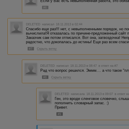
Если у Вас есть невыполненная работа, это обязат
#6
DELETED
написал 18.11.2013 в 02:44
Спасибо еще раз!!! нет, с невыполненными порядок, но по
вычислила!Я отказалась по причине-предложенный сайт п
Заказчик сам потом отписался. Вот она, загвоздочка! Неп
радостно, что докопалась до истины! Еще раз всем спаси
#7
Скрыть ветку
DELETED
написал 18.11.2013 в 08:47
в ответ на #7
Рад что вопрос решился. Эммм.... а что такое "п
#8
Скрыть ветку
DELETED
написала 18.11.2013 в 09:07
в ответ н
Ген, это вроде сленговое словечко, слыш
пополнить словарный запас. :)
Привет.
#9