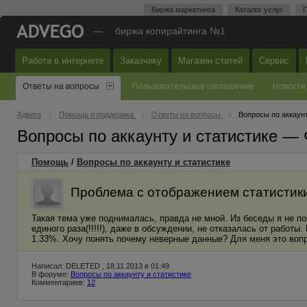
Биржа маркетинга
Каталог услуг
П
—
биржа копирайтинга №1
Работа в интернете
Заказчику
Магазин статей
Сервис
Ответы на вопросы
Пользовательское соглашение
Новости
Адвего
Помощь и поддержка
Ответы на вопросы
Вопросы по аккаунт
Вопросы по аккаунту и статистике —
Помощь
/
Вопросы по аккаунту и статистике
Проблема с отображением статистик
Такая тема уже поднималась, правда не мной. Из беседы я не по
единого раза(!!!!!), даже в обсуждении, не отказалась от работ
1.33%. Хочу понять почему неверные данные? Для меня это воп
Написал: DELETED , 18.11.2013 в 01:49
В форуме:
Вопросы по аккаунту и статистике
Комментариев:
12