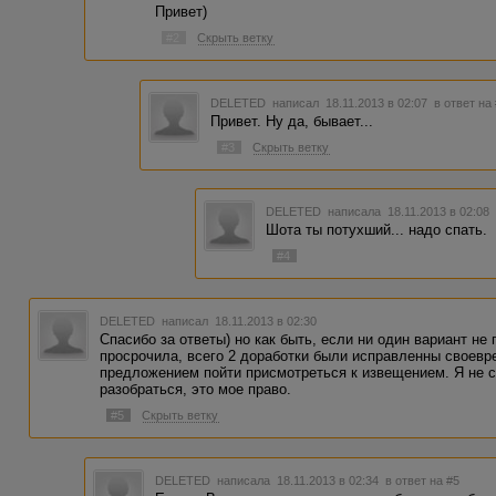
Привет)
#2
Скрыть ветку
DELETED
написал 18.11.2013 в 02:07
в ответ на
Привет. Ну да, бывает...
#3
Скрыть ветку
DELETED
написала 18.11.2013 в 02:0
Шота ты потухший... надо спать.
#4
DELETED
написал 18.11.2013 в 02:30
Спасибо за ответы) но как быть, если ни один вариант не 
просрочила, всего 2 доработки были исправленны своевр
предложением пойти присмотреться к извещением. Я не с
разобраться, это мое право.
#5
Скрыть ветку
DELETED
написала 18.11.2013 в 02:34
в ответ на #5