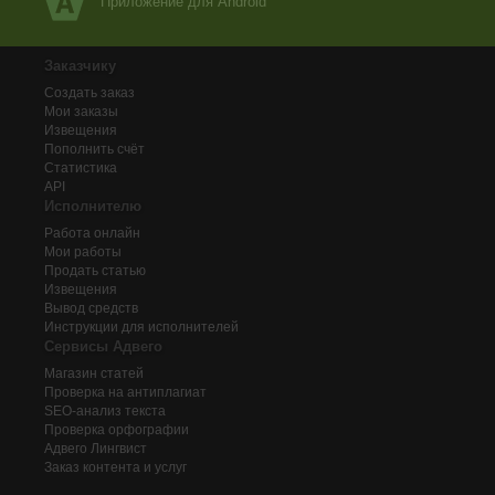
Приложение для Android
Заказчику
Создать заказ
Мои заказы
Извещения
Пополнить счёт
Статистика
API
Исполнителю
Работа онлайн
Мои работы
Продать статью
Извещения
Вывод средств
Инструкции для исполнителей
Сервисы Адвего
Магазин статей
Проверка на антиплагиат
SEO-анализ текста
Проверка орфографии
Адвего
Лингвист
Заказ контента и услуг