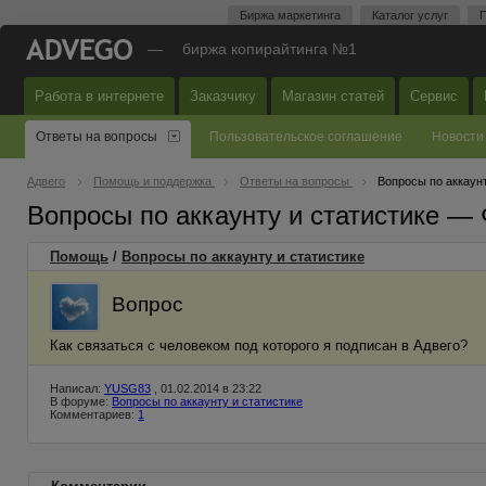
Биржа маркетинга
Каталог услуг
П
—
биржа копирайтинга №1
Работа в интернете
Заказчику
Магазин статей
Сервис
Ответы на вопросы
Пользовательское соглашение
Новости
Адвего
Помощь и поддержка
Ответы на вопросы
Вопросы по аккаунт
Вопросы по аккаунту и статистике —
Помощь
/
Вопросы по аккаунту и статистике
Вопрос
Как связаться с человеком под которого я подписан в Адвего?
Написал:
YUSG83
, 01.02.2014 в 23:22
В форуме:
Вопросы по аккаунту и статистике
Комментариев:
1