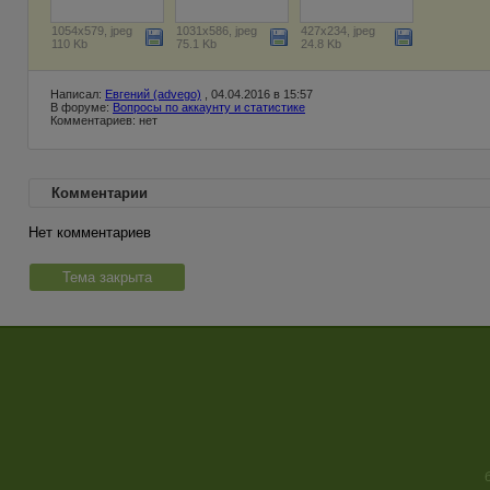
1054x579, jpeg
1031x586, jpeg
427x234, jpeg
110 Kb
75.1 Kb
24.8 Kb
Написал:
Евгений (advego)
, 04.04.2016 в 15:57
В форуме:
Вопросы по аккаунту и статистике
Комментариев: нет
Комментарии
Нет комментариев
Тема закрыта