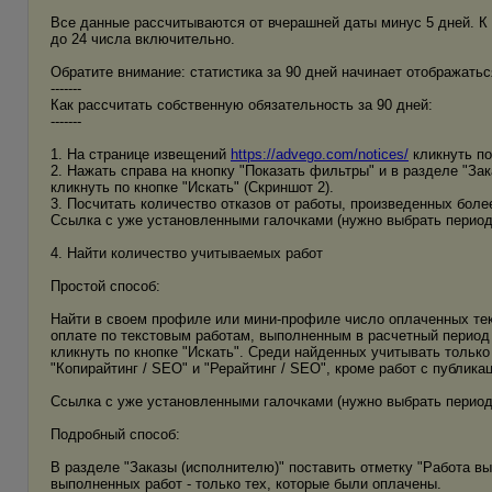
Все данные рассчитываются от вчерашней даты минус 5 дней. К 
до 24 числа включительно.
Обратите внимание: статистика за 90 дней начинает отображатьс
-------
Как рассчитать собственную обязательность за 90 дней:
-------
1. На странице извещений
https://advego.com/notices/
кликнуть по
2. Нажать справа на кнопку "Показать фильтры" и в разделе "Зак
кликнуть по кнопке "Искать" (Скриншот 2).
3. Посчитать количество отказов от работы, произведенных более
Ссылка с уже установленными галочками (нужно выбрать период
4. Найти количество учитываемых работ
Простой способ:
Найти в своем профиле или мини-профиле число оплаченных текс
оплате по текстовым работам, выполненным в расчетный период -
кликнуть по кнопке "Искать". Среди найденных учитывать только
"Копирайтинг / SEO" и "Рерайтинг / SEO", кроме работ с публика
Ссылка с уже установленными галочками (нужно выбрать период
Подробный способ:
В разделе "Заказы (исполнителю)" поставить отметку "Работа вы
выполненных работ - только тех, которые были оплачены.