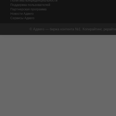
Политика конфиденциальности
Поддержка пользователей
Партнерская программа
Новости Адвего
Сервисы Адвего
© Адвего — биржа контента №1. Копирайтинг, рерайти