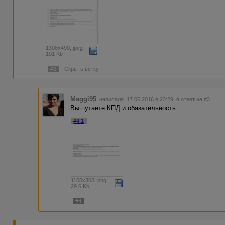
1308x490, jpeg
101 Kb
#3
Скрыть ветку
Maggi95
написала 17.05.2016 в 23:29
в ответ на #3
Вы путаете КПД и обязательность.
#4.1
1105x308, png
29.6 Kb
#4