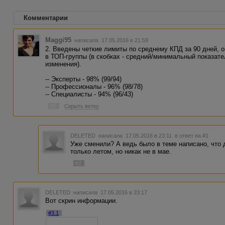
Комментарии
Maggi95
написала 17.05.2016 в 21:59
2. Введены четкие лимиты по среднему КПД за 90 дней,
в ТОП-группы (в скобках - средний/минимальный показате
изменения).
-- Эксперты - 98% (99/94)
-- Профессионалы - 96% (98/78)
-- Специалисты - 94% (96/43)
#1
Скрыть ветку
DELETED
написала 17.05.2016 в 23:11
в ответ на #1
Уже сменили? А ведь было в теме написано, что
только летом, но никак не в мае.
#2
DELETED
написала 17.05.2016 в 23:17
Вот скрин информации.
#3.1