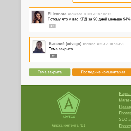
Ellleonora
написала 09.03.2018 в 02:13
Потому что у вас КПД за 90 дней меньше 94
#3
Виталий (advego)
написал 09.03.2018 в 03:22
Тема закрыта.
#6
Тема закрыта
Последние комментарии
Биржа
Магази
Провер
Прове
SEO а
биржа контента №1
Провер