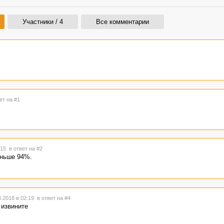
Участники / 4
Все комментарии
ет на #1
2:15
в ответ на #2
еньше 94%.
.2018 в 02:19
в ответ на #4
. извините