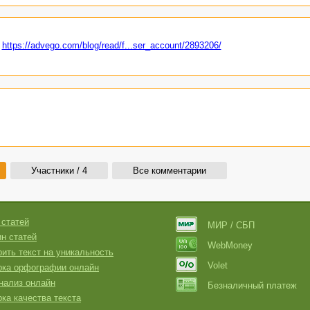
%
https://advego.com/blog/read/f...ser_account/2893206/
Участники / 4
Все комментарии
 статей
МИР / СБП
н статей
WebMoney
ить текст на уникальность
Volet
рка орфографии онлайн
нализ онлайн
Безналичный платеж
ка качества текста