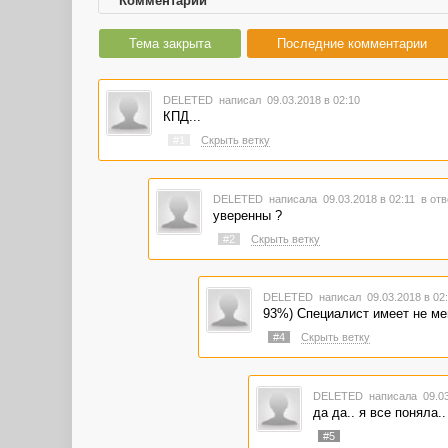
Комментарии
Тема закрыта
Последние комментарии
DELETED
написал 09.03.2018 в 02:10
КПД...
#1
Скрыть ветку
DELETED
написала 09.03.2018 в 02:11
в отв
уверенны ?
#2
Скрыть ветку
DELETED
написал 09.03.2018 в 0
93%) Специалист имеет не м
#4
Скрыть ветку
DELETED
написала 09.03
да да.. я все поняла.
#5