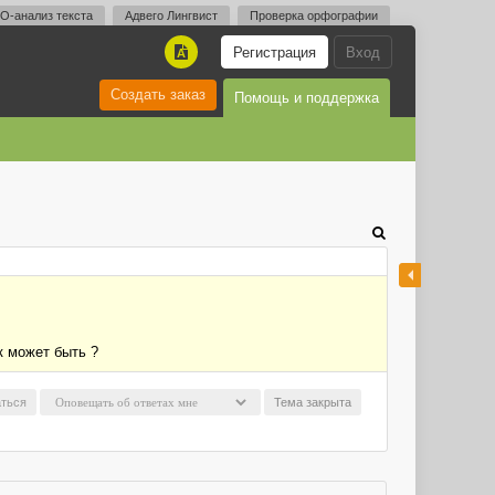
O-анализ текста
Адвего Лингвист
Проверка орфографии
Регистрация
Вход
A
Создать заказ
Помощь и поддержка
к может быть ?
ться
Тема закрыта