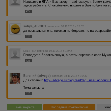
Напишите в ЛПА и Вам аккаунт заблокируют. Зачем крича
здесь работать. Спокойненько пишите и Вам пойдут на вс
#22
sofiya_AL-2011
написала 08.11.2013 в 15:32
да нормальная она, никакая не бедовая, не наговаривайте,
#24
DELETED
написал 08.11.2013 в 15:42
Понаедут в Белокаменную, а потом обратно в свои Мухос
#25
Евгений (advego)
написал 08.11.2013 в 16:06
Для справки:
http://advego.ru/blog/read/faq...user_account
Тема закрыта.
#28
Тема закрыта
Последние комментарии
Учас