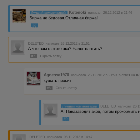
Kotenoki
Лучший комментарий
написал 26.12.2012 в 21:46
Биржа не бедовая.Отличная биржа!
#6
DELETED
написал 26.12.2012 в 21:51
А что вам с этого ака? Налог платить?
#7
Скрыть ветку
Agnessa1970
написала 26.12.2012 в 21:53
в ответ на #7
кушать просит
#8
Скрыть ветку
Лучший комментарий
DELETED
написал 26.1
А! Паназаводят аков, потом прокормить н
#9
DELETED
написала 08.11.2013 в 14:47