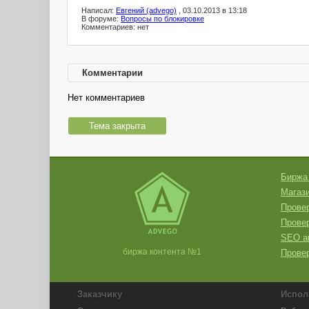
Написал:
Евгений (advego)
, 03.10.2013 в 13:18
В форуме:
Вопросы по блокировке
Комментариев: нет
Комментарии
Нет комментариев
Тема закрыта
Биржа
Магази
Провер
Прове
SEO а
биржа контента №1
Провер
Заказчику
Испол