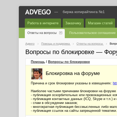
—
биржа копирайтинга №1
Работа в интернете
Заказчику
Магазин статей
Ответы на вопросы
Пользовательское соглашение
Адвего
Помощь и поддержка
Ответы на вопросы
Вопр
Вопросы по блокировке — Фор
Помощь
/
Вопросы по блокировке
Блокировка на форуме
Причина и срок блокировки указаны в извещениях:
ht
Наиболее частыми причинами блокировки на форуме
- публикация оскорбительных или провокационных ко
- публикация контактных данных (ICQ, Skype и т.п.)
- спам в обсуждении заказов;
- многократная публикация бессмысленных либо мал
- публикация ссылок на сайты запрещенной тематики.