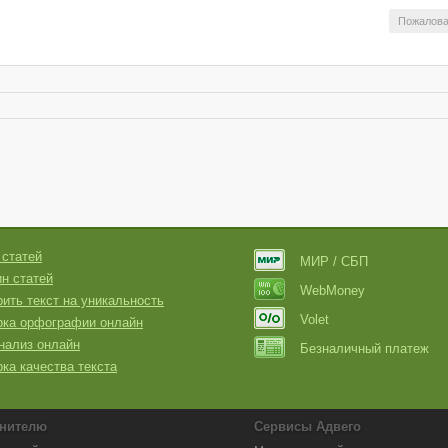
Пожалова
 статей
МИР / СБП
н статей
WebMoney
ить текст на уникальность
Volet
рка орфографии онлайн
нализ онлайн
Безналичный платеж
ка качества текста
нителю
Сервисы Адвего