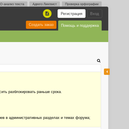
O-анализ текста
Адвего Лингвист
Проверка орфографии
Регистрация
Вход
A
Создать заказ
Помощь и поддержка
сить разблокировать раньше срока.
иев в административных разделах и темах форума;