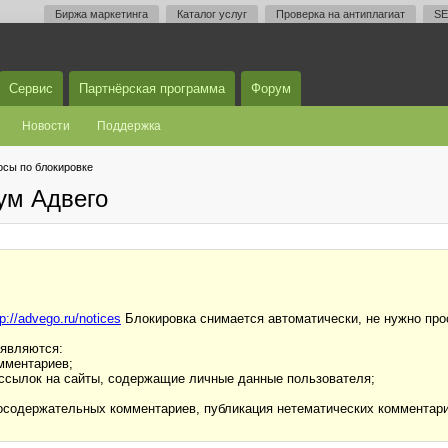
Биржа маркетинга
Каталог услуг
Проверка на антиплагиат
SE
Сервис
Партнёрская программа
Форум
Новости
Поддержка
осы по блокировке
ум Адвего
tp://advego.ru/notices
Блокировка снимается автоматически, не нужно про
 являются:
мментариев;
 и ссылок на сайты, содержащие личные данные пользователя;
осодержательных комментариев, публикация нетематических комментар