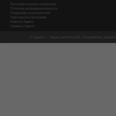
Пользовательское соглашение
Политика конфиденциальности
Поддержка пользователей
Партнерская программа
Новости Адвего
Сервисы Адвего
© Адвего — биржа контента №1. Копирайтинг, рерайти