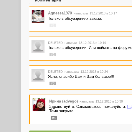
Комментарии
Agnessa1970
написала 13.12.2013 в 10:17
Только в обсуждениях заказа.
#1
DELETED
написал 13.12.2013 в 10:19
Только в обсуждении. Или поймать на форуме
#2
DELETED
написала 13.12.2013 в 10:24
Ясно, спасибо Вам и Вам большое!!!
#3
Ирина (advego)
написала 13.12.2013 в 10:39
Здравствуйте. Ознакомьтесь, пожалуйста:
ht
Тема закрыта.
#4