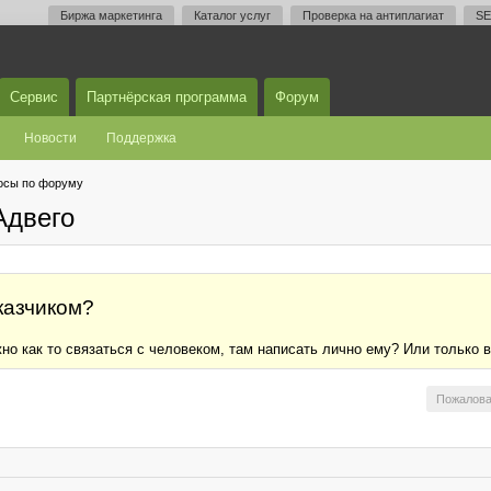
Биржа маркетинга
Каталог услуг
Проверка на антиплагиат
SE
Сервис
Партнёрская программа
Форум
Новости
Поддержка
осы по форуму
Адвего
аказчиком?
жно как то связаться с человеком, там написать лично ему? Или только 
Пожалова