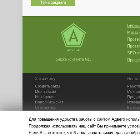
Тема закрыта
Биржа
Магази
Провер
Прове
SEO а
биржа контента №1
Провер
Заказчику
Испол
Создать заказ
Работа
Мои заказы
Мои р
Извещения
Продат
Пополнить счёт
Извещ
Статистика
Вывод 
API
Инстру
Для повышения удобства работы с сайтом Адвего исполь
Продолжая использовать наш сайт Вы принимаете усло
Если Вы не хотите, чтобы пользовательские данные обра
© Адвего — биржа контен