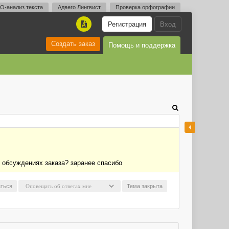
O-анализ текста
Адвего Лингвист
Проверка орфографии
Регистрация
Вход
A
Создать заказ
Помощь и поддержка
в обсуждениях заказа? заранее спасибо
ться
Тема закрыта