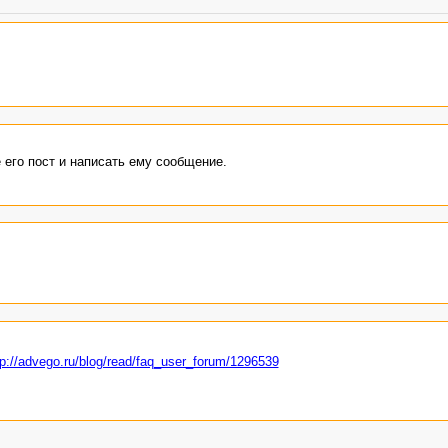
 его пост и написать ему сообщение.
tp://advego.ru/blog/read/faq_user_forum/1296539