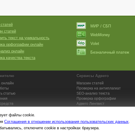
 статей
МИР / СБП
н статей
WebMoney
ить текст на уникальность
Volet
рка орфографии онлайн
нализ онлайн
Безналичный платеж
ка качества текста
нителю
Сервисы Адвего
 онлайн
Магазин статей
аботы
Проверка на антиплагиат
ь статью
SEO-анализ текста
ения
Проверка орфографии
средств
Адвего
Лингвист
кции для исполнителей
Заказ контента и услуг
зует файлы cookie.
вия
Соглашения в отношении использования пользовательских данных
.
батывались, отключите cookie в настройках браузера.
та №1. Копирайтинг, рерайтинг, переводы,
работа на дому
: поставщик ун