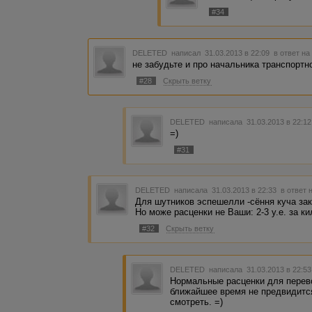
#34
DELETED
написал 31.03.2013 в 22:09
в ответ на
не забудьте и про начальника транспортно
#28
Скрыть ветку
DELETED
написала 31.03.2013 в 22:1
=)
#31
DELETED
написала 31.03.2013 в 22:33
в ответ 
Для шутников эспешелли -сёння куча за
Но може расценки не Ваши: 2-3 у.е. за ки
#32
Скрыть ветку
DELETED
написала 31.03.2013 в 22:5
Нормальные расценки для перево
ближайшее время не предвидится 
смотреть. =)