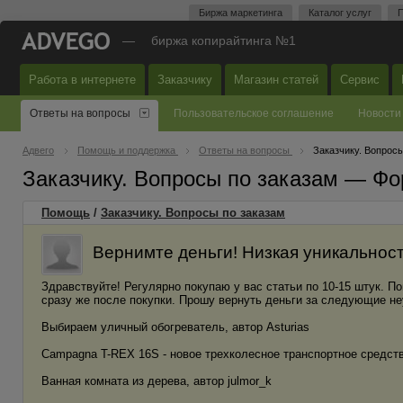
Биржа маркетинга
Каталог услуг
П
—
биржа копирайтинга №1
Работа в интернете
Заказчику
Магазин статей
Сервис
Ответы на вопросы
Пользовательское соглашение
Новости
Адвего
Помощь и поддержка
Ответы на вопросы
Заказчику. Вопросы
Заказчику. Вопросы по заказам — Фо
Помощь
/
Заказчику. Вопросы по заказам
Вернимте деньги! Низкая уникальност
Здравствуйте! Регулярно покупаю у вас статьи по 10-15 штук. П
сразу же после покупки. Прошу вернуть деньги за следующие не
Выбираем уличный обогреватель, автор Asturias
Campagna T-REX 16S - новое трехколесное транспортное средств
Ванная комната из дерева, автор julmor_k