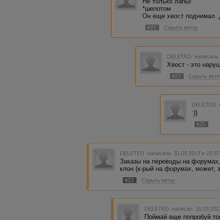
Не только лапы!
*шепотом
Он еще хвост поднимал. Д
#21
Скрыть ветку
DELETED
написала 
Хвост - это нару
#23
Скрыть ветк
DELETED
:))
#25
DELETED
написала 31.03.2013 в 22:3
Заказы на переводы на форумах,(
клон (к-рый на форумах, может, 
#33
Скрыть ветку
DELETED
написал 31.03.201
Поймай еще попробуй тог