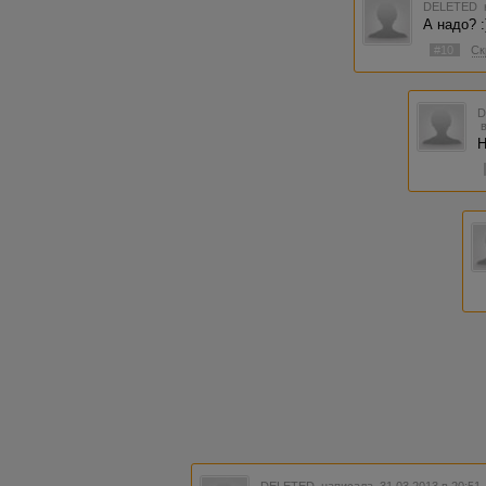
DELETED
А надо? :
#10
Ск
Н
DELETED
написала 31.03.2013 в 20:5