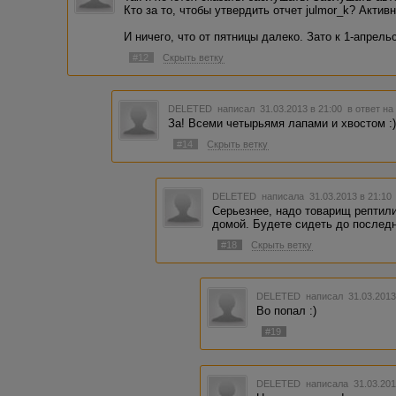
Кто за то, чтобы утвердить отчет julmor_k? Актив
И ничего, что от пятницы далеко. Зато к 1-апрел
#12
Скрыть ветку
DELETED
написал 31.03.2013 в 21:00
в ответ на
За! Всеми четырьямя лапами и хвостом :
#14
Скрыть ветку
DELETED
написала 31.03.2013 в 21:1
Серьезнее, надо товарищ рептили
домой. Будете сидеть до последн
#18
Скрыть ветку
DELETED
написал 31.03.2013
Во попал :)
#19
DELETED
написала 31.03.201