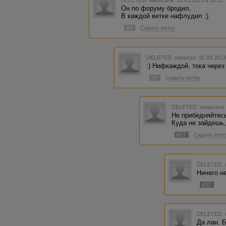
Он по форуму бродил,
В каждой ветке нафлудил :)
#8
Скрыть ветку
DELETED
написал 31.03.2013
:) Нифкаждой, тока через
#9
Скрыть ветку
DELETED
написала 
Не прибедняйтесь
Куда не зайдешь,
#17
Скрыть ветк
DELETED
Ничего не
#20
DELETED
Да лан. 