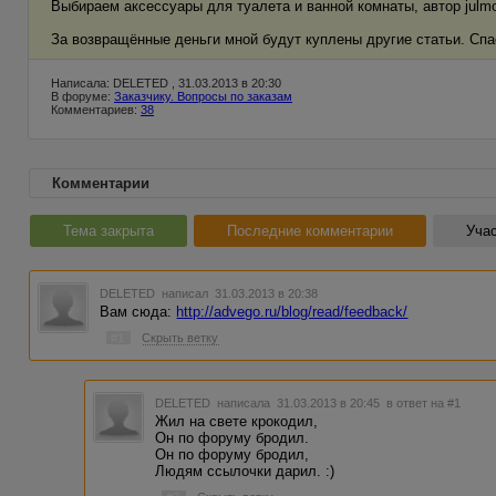
Выбираем аксессуары для туалета и ванной комнаты, автор julm
За возвращённые деньги мной будут куплены другие статьи. Спа
Написала: DELETED , 31.03.2013 в 20:30
В форуме:
Заказчику. Вопросы по заказам
Комментариев:
38
Комментарии
Тема закрыта
Последние комментарии
Учас
DELETED
написал 31.03.2013 в 20:38
Вам сюда:
http://advego.ru/blog/read/feedback/
#1
Скрыть ветку
DELETED
написала 31.03.2013 в 20:45
в ответ на #1
Жил на свете крокодил,
Он по форуму бродил.
Он по форуму бродил,
Людям ссылочки дарил. :)