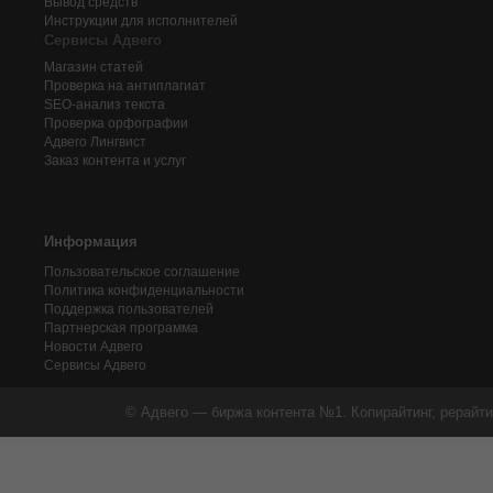
Вывод средств
Инструкции для исполнителей
Сервисы Адвего
Магазин статей
Проверка на антиплагиат
SEO-анализ текста
Проверка орфографии
Адвего
Лингвист
Заказ контента и услуг
Информация
Пользовательское соглашение
Политика конфиденциальности
Поддержка пользователей
Партнерская программа
Новости Адвего
Сервисы Адвего
© Адвего — биржа контента №1. Копирайтинг, рерайти