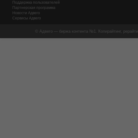
Поддержка пользователей
Партнерская программа
Новости Адвего
Сервисы Адвего
© Адвего — биржа контента №1. Копирайтинг, рерайти