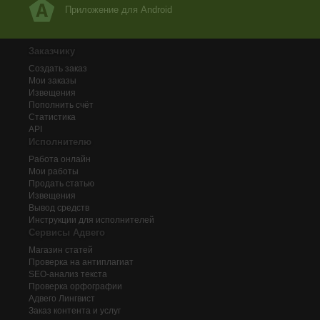
Приложение для Android
Заказчику
Создать заказ
Мои заказы
Извещения
Пополнить счёт
Статистика
API
Исполнителю
Работа онлайн
Мои работы
Продать статью
Извещения
Вывод средств
Инструкции для исполнителей
Сервисы Адвего
Магазин статей
Проверка на антиплагиат
SEO-анализ текста
Проверка орфографии
Адвего
Лингвист
Заказ контента и услуг