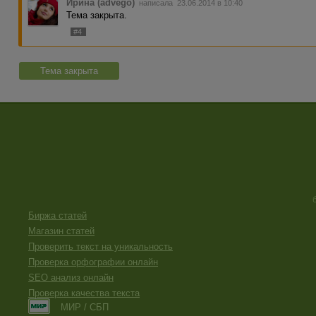
Ирина (advego)
написала 23.06.2014 в 10:40
Тема закрыта.
#4
Тема закрыта
Биржа статей
Магазин статей
Проверить текст на уникальность
Проверка орфографии онлайн
SEO анализ онлайн
Проверка качества текста
МИР / СБП