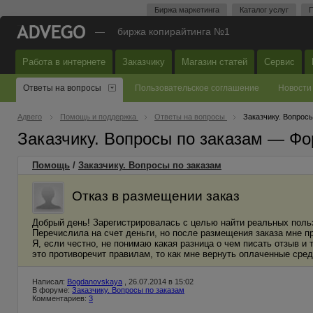
Биржа маркетинга
Каталог услуг
П
—
биржа копирайтинга №1
Работа в интернете
Заказчику
Магазин статей
Сервис
Ответы на вопросы
Пользовательское соглашение
Новости
Адвего
Помощь и поддержка
Ответы на вопросы
Заказчику. Вопросы
Заказчику. Вопросы по заказам — Фо
Помощь
/
Заказчику. Вопросы по заказам
Отказ в размещении заказ
Добрый день! Зарегистрировалась с целью найти реальных польз
Перечислила на счет деньги, но после размещения заказа мне п
Я, если честно, не понимаю какая разница о чем писать отзыв и 
это противоречит правилам, то как мне вернуть оплаченные сред
Написал:
Bogdanovskaya
, 26.07.2014 в 15:02
В форуме:
Заказчику. Вопросы по заказам
Комментариев:
3