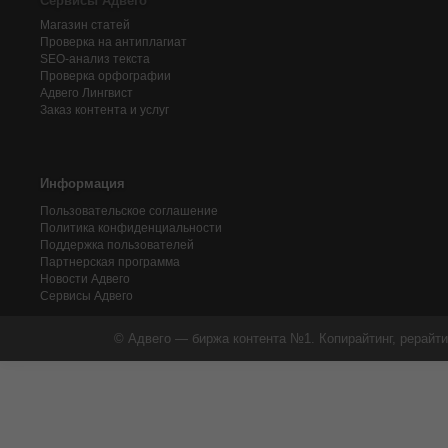
Сервисы Адвего
Магазин статей
Проверка на антиплагиат
SEO-анализ текста
Проверка орфографии
Адвего
Лингвист
Заказ контента и услуг
Информация
Пользовательское соглашение
Политика конфиденциальности
Поддержка пользователей
Партнерская программа
Новости Адвего
Сервисы Адвего
© Адвего — биржа контента №1. Копирайтинг, рерайти