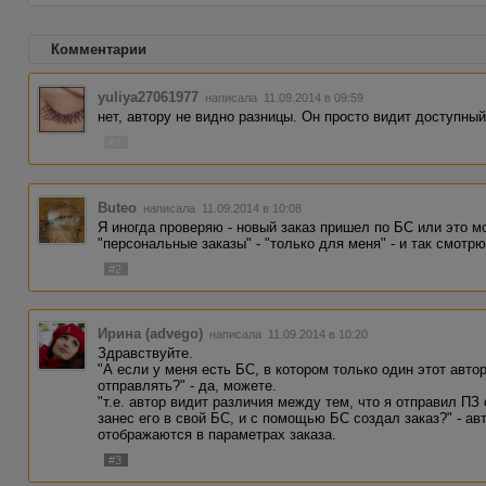
Комментарии
yuliya27061977
написала 11.09.2014 в 09:59
нет, автору не видно разницы. Он просто видит доступны
#1
Buteo
написала 11.09.2014 в 10:08
Я иногда проверяю - новый заказ пришел по БС или это 
"персональные заказы" - "только для меня" - и так смотрю
#2
Ирина (advego)
написала 11.09.2014 в 10:20
Здравствуйте.
"А если у меня есть БС, в котором только один этот авто
отправлять?" - да, можете.
"т.е. автор видит различия между тем, что я отправил ПЗ
занес его в свой БС, и с помощью БС создал заказ?" - авт
отображаются в параметрах заказа.
#3