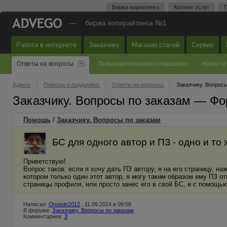
Биржа маркетинга
Каталог услуг
П
—
биржа копирайтинга №1
Работа в интернете
Заказчику
Магазин статей
Сервис
Ответы на вопросы
Пользовательское соглашение
Новости
Адвего
Помощь и поддержка
Ответы на вопросы
Заказчику. Вопросы
Заказчику. Вопросы по заказам — Фо
Помощь
/
Заказчику. Вопросы по заказам
БС для одного автор и ПЗ - одно и то
Приветствую!
Вопрос таков: если я хочу дать ПЗ автору, я на его страницу, н
котором только один этот автор, я могу таким образом ему ПЗ от
страницы профиля, или просто занес его в свой БС, и с помощь
Написал:
Onotole2012
, 11.09.2014 в 09:58
В форуме:
Заказчику. Вопросы по заказам
Комментариев:
3