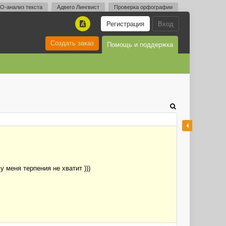
O-анализ текста
Адвего Лингвист
Проверка орфографии
Регистрация
Вход
A
Создать заказ
Помощь и поддержка
 меня терпения не хватит )))