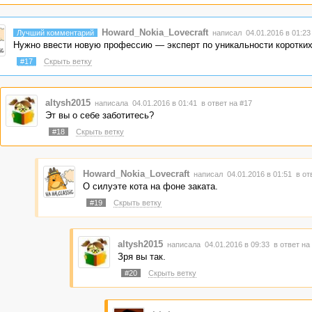
Howard_Nokia_Lovecraft
Лучший комментарий
написал 04.01.2016 в 01:2
Нужно ввести новую профессию — эксперт по уникальности коротких
#17
Скрыть ветку
altysh2015
написала 04.01.2016 в 01:41
в ответ на #17
Эт вы о себе заботитесь?
#18
Скрыть ветку
Howard_Nokia_Lovecraft
написал 04.01.2016 в 01:51
в от
О силуэте кота на фоне заката.
#19
Скрыть ветку
altysh2015
написала 04.01.2016 в 09:33
в ответ на
Зря вы так.
#20
Скрыть ветку