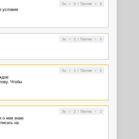
За
0
/
Против
0
е условия
За
2
/
Против
0
За
1
/
Против
0
аждое
лову. Чтобы
За
2
/
Против
2
я о нем знаю
 писать на