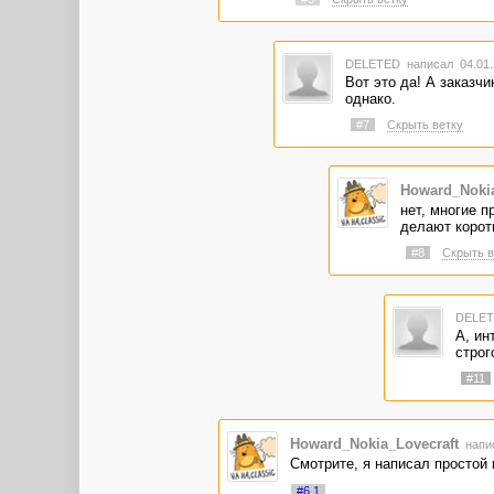
DELETED
написал 04.01.
Вот это да! А заказч
однако.
#7
Скрыть ветку
Howard_Nokia
нет, многие п
делают коротк
#8
Скрыть в
DELE
А, ин
строг
#11
Howard_Nokia_Lovecraft
напис
Смотрите, я написал простой 
#6.1