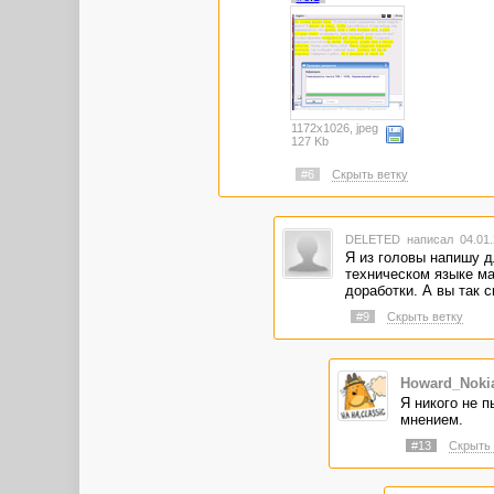
1172x1026, jpeg
127 Kb
#6
Скрыть ветку
DELETED
написал 04.01.
Я из головы напишу д
техническом языке ма
доработки. А вы так с
#9
Скрыть ветку
Howard_Nokia
Я никого не п
мнением.
#13
Скрыть 