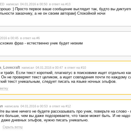
TED
написал 04.01.2016 в 00:50
в ответ на #13
орошо :) Просто первое ваше сообщение выглядит так, будто вы диктует
льности заказчику, а не он своим авторам) Спокойной ночи
2016 в 00:45
в ответ на #6
схожих фраз - естественно уник будет низким
_Lovecraft
написал 04.01.2016 в 00:47
в ответ на #10
 и трабл. Если текст короткий, плагиатус в поисковике ищет отдельно к
 Он не проверяет текст целиком, а ищет совпадения почти по каждому с
ткий текст уникальным, следует писать на языке ночных эльфов.
ветку
an
написала 04.01.2016 в 00:53
в ответ на #12
те вы мне ничего не будете рассказывать про уник, поверьте на слово - 
го больше, чем вы даже подозреваете, что такое может быть. И не надо
 даже дневных эльфов, нужно писать уникально.
Скрыть ветку