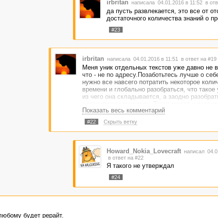
irbritan
написала 04.01.2016 в 11:52
в отв
да пусть развлекается, это все от от
достаточного количества знаний о пр
#23
irbritan
написала 04.01.2016 в 11:51
в ответ на #19
Меня уник отдельных текстов уже давно не в
что - не по адресу.Позаботьтесь лучше о себ
нужно все навсего потратить некоторое коли
времени и глобально разобраться, что такое 
из чего она складывается, а заодно разобрат
алгоритмами проверок. Тогда может и перест
Показать весь комментарий
набрасывать шаблонно-расхожее и сетовать н
заказчиков, которые требуют невозможного.
#22
Скрыть ветку
Howard_Nokia_Lovecraft
написал 04.01
в ответ на #22
Я такого не утверждал
#24
 любому будет рерайт.