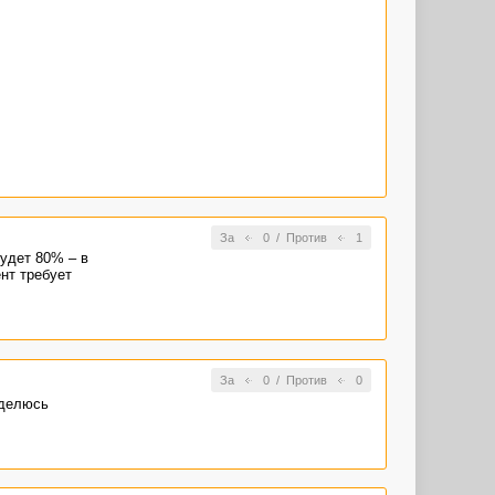
За
0
/
Против
1
удет 80% – в
нт требует
За
0
/
Против
0
 делюсь