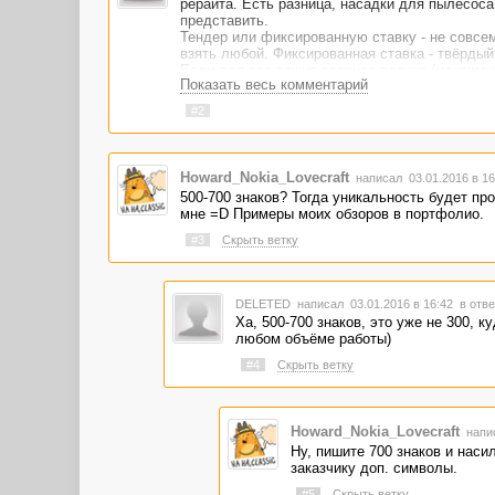
рерайта. Есть разница, насадки для пылесоса
представить.
Тендер или фиксированную ставку - не совсе
взять любой. Фиксированная ставка - твёрдый
Если для вас важна верхняя планка (максимум
Показать весь комментарий
получил), и вам - за максимальную границу ав
#2
Howard_Nokia_Lovecraft
написал 03.01.2016 в 16
500-700 знаков? Тогда уникальность будет про
мне =D Примеры моих обзоров в портфолио.
#3
Скрыть ветку
DELETED
написал 03.01.2016 в 16:42
в отве
Ха, 500-700 знаков, это уже не 300, 
любом объёме работы)
#4
Скрыть ветку
Howard_Nokia_Lovecraft
напис
Ну, пишите 700 знаков и наси
заказчику доп. символы.
#5
Скрыть ветку