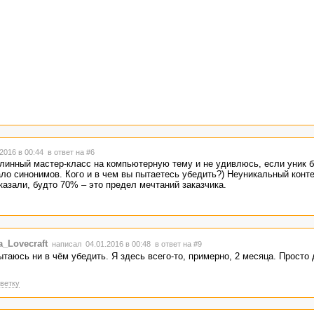
2016 в 00:44
в ответ на #6
линный мастер-класс на компьютерную тему и не удивлюсь, если уник б
ло синонимов. Кого и в чем вы пытаетесь убедить?) Неуникальный конте
казали, будто 70% – это предел мечтаний заказчика.
_Lovecraft
написал 04.01.2016 в 00:48
в ответ на #9
ытаюсь ни в чём убедить. Я здесь всего-то, примерно, 2 месяца. Просто
ветку