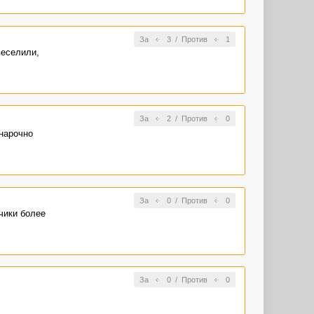
За
3
/
Против
1
веселили,
За
2
/
Против
0
 нарочно
За
0
/
Против
0
чики более
За
0
/
Против
0