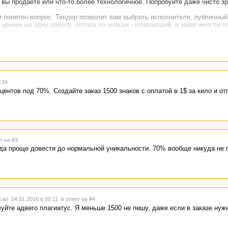
 вы продаете или что-то более технологичное. Попробуйте даже чисто з
м понятен вопрос. Тендер позволит вам выбрать исполнителя, публичный
 ценник на одну работу, оплата по знакам - плавающий, в зависимости о
), включите оплату по знакам, так удобно и автору (сколько написал, с
тор не залезет и вам не придётся сокращать текст.
:34
центов под 70%. Создайте заказ 1500 знаков с оплатой в 1$ за кило и от
т на #3
куда проще довести до нормальной уникальности. 70% вообще никуда не 
ал 04.01.2016 в 00:11
в ответ на #4
луйте адвего плагиатус. Я меньше 1500 не пишу, даже если в заказе нуж