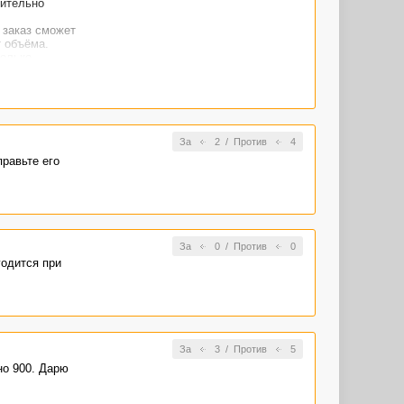
рительно
 заказ сможет
т объёма.
только
За
2
/
Против
4
правьте его
За
0
/
Против
0
годится при
За
3
/
Против
5
но 900. Дарю