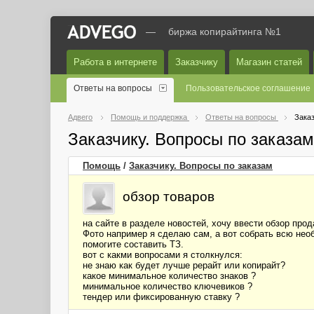
—
биржа копирайтинга №1
Работа в интернете
Заказчику
Магазин статей
Ответы на вопросы
Пользовательское соглашение
Адвего
Помощь и поддержка
Ответы на вопросы
Заказ
Заказчику. Вопросы по заказа
Помощь
/
Заказчику. Вопросы по заказам
обзор товаров
на сайте в разделе новостей, хочу ввести обзор пр
Фото например я сделаю сам, а вот собрать всю необ
помогите составить ТЗ.
вот с какми вопросами я столкнулся:
не знаю как будет лучше рерайт или копирайт?
какое минимальное количество знаков ?
минимальное количество ключевиков ?
тендер или фиксированную ставку ?