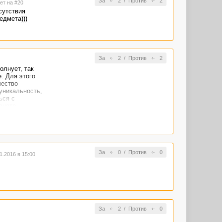
За
2
/
Против
2
ет на #20
сутствия
едмета)))
За
2
/
Против
2
олнует, так
е. Для этого
чество
уникальность,
ься с
анете
а гадов-
За
0
/
Против
0
.2016 в 15:00
За
2
/
Против
0