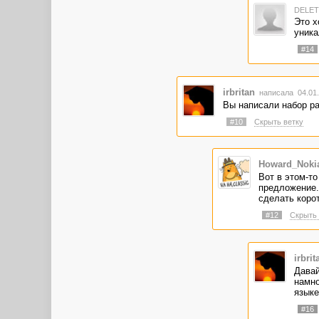
DELE
Это х
уника
#14
irbritan
написала 04.01.
Вы написали набор ра
#10
Скрыть ветку
Howard_Nokia
Вот в этом-то
предложение.
сделать коро
#12
Скрыть 
irbrit
Давай
намно
языке
#16