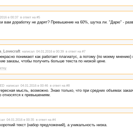
2016 в 00:37
в ответ на #5
ики вам доработку не дарят? Превышение на 60%, шутка ли. "Дарю" - раз
_Lovecraft
написал 04.01.2016 в 00:39
в ответ на #7
рекрасно понимают как работает плагиатус, а потому (по моему мнению)
ие заказы, чтобы получить больше текста по низкой цене.
етку
TED
написал 04.01.2016 в 00:46
в ответ на #8
тересная мысль, возможно. Знаю только, что при средних объемах заказ
о относятся к превышениям.
ал 04.01.2016 в 00:35
в ответ на #4
короткий текст (набор предложений), а уникальность низка.