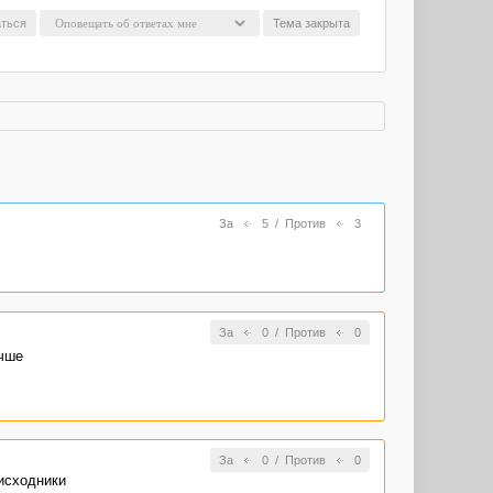
ться
Тема закрыта
За
5
/
Против
3
За
0
/
Против
0
учше
За
0
/
Против
0
 исходники