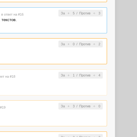
За
5
/
Против
3
3
в ответ на #16
 текстов.
За
0
/
Против
2
За
1
/
Против
4
вет на #18
За
3
/
Против
0
 #19