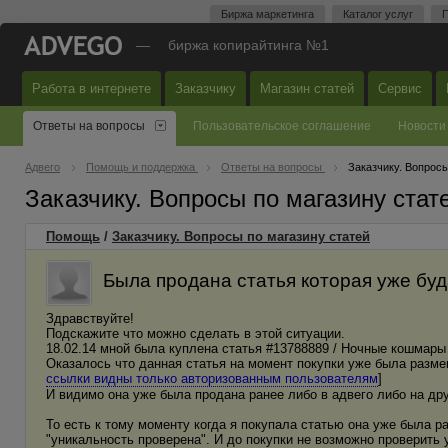
Биржа маркетинга
Каталог услуг
П
—
биржа копирайтинга №1
Работа в интернете
Заказчику
Магазин статей
Сервис
Ответы на вопросы
Пользовательское соглашение
Новости
Адвего
Помощь и поддержка
Ответы на вопросы
Заказчику. Вопросы
Заказчику. Вопросы по магазину ста
Помощь
/
Заказчику. Вопросы по магазину статей
Была продана статья которая уже бу
Здравствуйте!
Подскажите что можно сделать в этой ситуации.
18.02.14 мной была куплена статья #13788889 / Ночные кошмары 
Оказалось что данная статья на момент покупки уже была размещ
ссылки видны только авторизованным пользователям
]
И видимо она уже была продана ранее либо в адвего либо на др
То есть к тому моменту когда я покупала статью она уже была р
"уникальность проверена". И до покупки не возможно проверить 