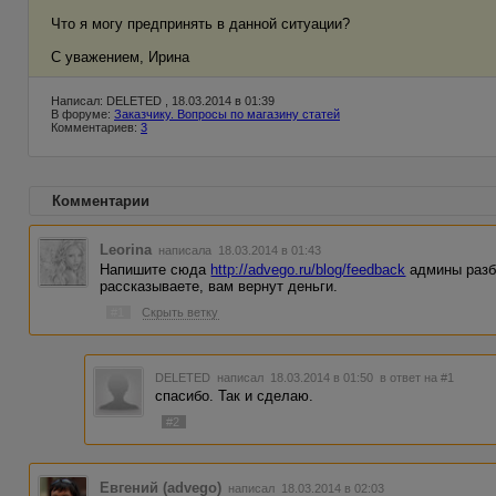
Что я могу предпринять в данной ситуации?
С уважением, Ирина
Написал: DELETED , 18.03.2014 в 01:39
В форуме:
Заказчику. Вопросы по магазину статей
Комментариев:
3
Комментарии
Leorina
написала 18.03.2014 в 01:43
Напишите сюда
http://advego.ru/blog/feedback
админы разбе
рассказываете, вам вернут деньги.
#1
Скрыть ветку
DELETED
написал 18.03.2014 в 01:50
в ответ на #1
спасибо. Так и сделаю.
#2
Евгений (advego)
написал 18.03.2014 в 02:03