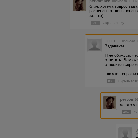
pervom666
написала 15.06
блин, хотела вопрос зада
расценен как попытка опо
желаю)
#61
Скрыть ветку
DELETED
написал 1
Задавайте.
Я не обижусь, че
ответить. Вам оч
относится серьез
Так что - спрашив
#80
Скрыть ветк
pervom6
че это у 
#84
Ск