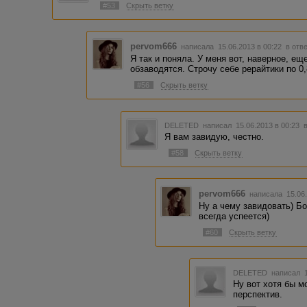
#53
Скрыть ветку
pervom666
написала 15.06.2013 в 00:22
в отв
Я так и поняла. У меня вот, наверное, ещ
обзаводятся. Строчу себе рерайтики по 0,
#56
Скрыть ветку
DELETED
написал 15.06.2013 в 00:23
Я вам завидую, честно.
#58
Скрыть ветку
pervom666
написала 15.06
Ну а чему завидовать) Б
всегда успеется)
#60
Скрыть ветку
DELETED
написал 1
Ну вот хотя бы м
перспектив.