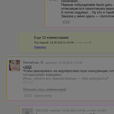
Похихикал...
Первым побуждением было дать з
отписавшегося паноптикума реаль
А потом подумал... Ну кто я тако
Заказов у меня здесь — полсотни
#29
Еще 13 комментариев
Последний:
14.06.2013 в 20:06
в ответ на #9
Показать
Genialnao_O
написала 14.06.2013 в 23:30
хДДД
Чтобы реагировать на недобросовестную конкуренцию хоть
что выступает конкурент.
Игорь, неужто все перечисленные — твои конкуренты?
Ой ли?
Показать весь комментарий
Поддерживаю #2 и gjdjhjn: ПОХ
#15
Скрыть ветку
Мне пох на тех, кто с протянутой рукой.
Мне пох на того, кто по каким-либо причинам истекает я
дезавуировать заявку и прочее.
DELETED
написал 15.06.2013 в 00:02
в ответ на #15
Иначе они попросту не в состоянии получить приличного 