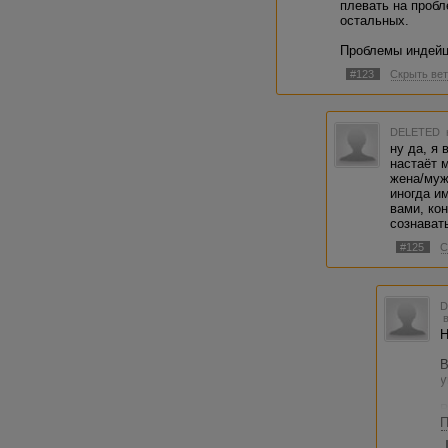
плевать на пробл
остальных.
Проблемы индейц
#123
Скрыть вет
DELETED
ну да, я 
настаёт м
жена/муж
иногда им
вами, кон
сознавать
#125
С
Н
В
у
В
П
А