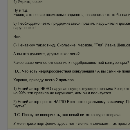
4) Умрите, совки!
Ну и т.д.
Ессно, это не все возможные варианты, наверняка кто-то бы нап
5) Необходимо четко придерживаться правил, нарушители должн
нарушениях!
Или:
6) Ненавижу таких гнид. Скользкие, мерзкие. "Тля" Ивана Шевцов
А вы что думаете, друзья и коллеги?
Какое ваше личное отношение к недобросовестной конкуренции?
П.С. Что есть недобросовестная конкуренция? А вы сами не пон
Хорошо, приведу всего 2 примера.
1) Некий автор ЯВНО нарушает существующие правила Конкретной
но 99% эти правила не нарушают, чем он и пользуется.
2) Некий автор просто НАГЛО Врет потенциальному заказчику. При
"чутке".
П.С. Прошу не воспринять, как некий виток конкурентосрача.
У меня даже портфолио здесь нет - ленив я слишком. Так просто