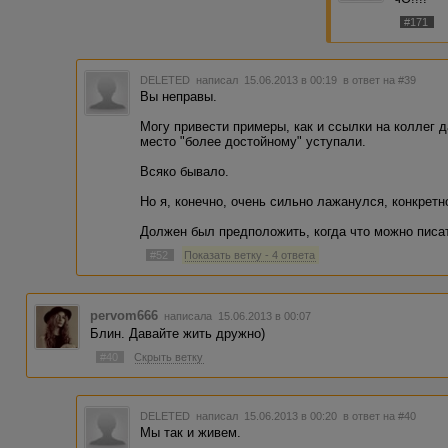
#171
DELETED
написал 15.06.2013 в 00:19
в ответ на #39
Вы неправы.
Могу привести примеры, как и ссылки на коллег д
место "более достойному" уступали.
Всяко бывало.
Но я, конечно, очень сильно лажанулся, конкретн
Должен был предположить, когда что можно писать
#52
Показать ветку - 4 ответа
pervom666
написала 15.06.2013 в 00:07
Блин. Давайте жить дружно)
#40
Скрыть ветку
DELETED
написал 15.06.2013 в 00:20
в ответ на #40
Мы так и живем.