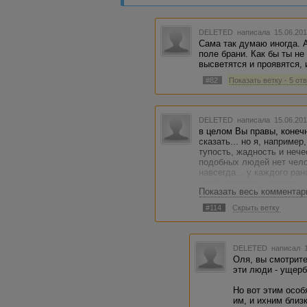
DELETED
написала 15.06.201
Сама так думаю иногда. А
поле брани. Как бы ты не
высветятся и проявятся, и
#82
Показать ветку - 5 от
DELETED
написала 15.06.201
в целом Вы правы, конечно
сказать... но я, наприме
тупость, жадность и нече
подобных людей нет чело
навсегда... у каждого ра
необходимость, в таком 
Показать весь комментар
господин вокруг - нету!..
#114
Скрыть ветку
DELETED
написал 1
Оля, вы смотрите
эти люди - ущерб
Но вот этим особ
им, и ихним близ