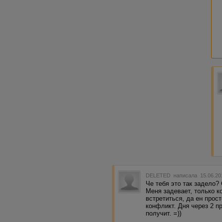
DELETED
написала 15.06.20
Че тебя это так задело?
Меня задевает, только к
встретиться, да ен прост
конфликт. Дня через 2 пр
получит. =))