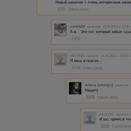
Новый заказчик с очень интересным зака
#13
Скрыть ветку
svetik04
написала 14.06.2013 в 23:3
А-а... Это тот, который забыл ссы
#16
DELETED
написал 14.06.2013 в 23:39
Я весь в поиске...
#21
Скрыть ветку
Алиса (advego)
написала 1
Нашел)
#24
Скрыть ветку
DELETED
написал 1
И шо, прямо в то
#25
Скрыть ветк