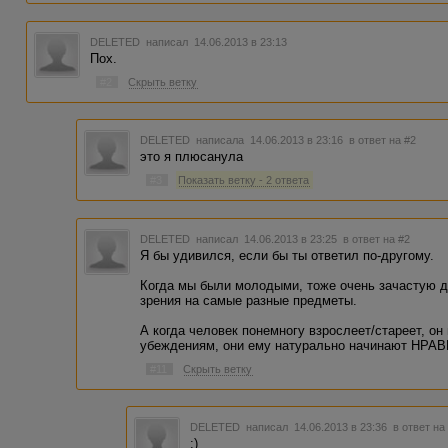
остальных коллег.
4. Выполнение работы без учета просьбы ВМ-а отписаться
то время, как другие отписываются, такой "умник" просто 
DELETED
написал 14.06.2013 в 23:13
молча сдает.
Пох.
5. Демонстрация чужих работ под видом своих - ну это в
сиюминутный эффект - такие вещи вычисляются на раз.
#2
Скрыть ветку
6. Заимствование чужих слоганов без указания авторства (
такое мне вообще непонятно: зачем демонстрировать с
импотенцию и становиться посмешищем?
DELETED
написала 14.06.2013 в 23:16
в ответ на #2
Ну вот, навскидку примерно так:)
это я плюсанула
Как я к этому отношусь? Угадай с трех раз:)))
#3
Показать ветку - 2 ответа
DELETED
написал 14.06.2013 в 23:25
в ответ на #2
Я бы удивился, если бы ты ответил по-другому.
Когда мы были молодыми, тоже очень зачастую д
зрения на самые разные предметы.
А когда человек понемногу взрослеет/стареет, о
убеждениям, они ему натурально начинают НРА
#11
Скрыть ветку
DELETED
написал 14.06.2013 в 23:36
в ответ на
:)