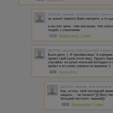
DELETED
написала 15.06.2013 в 00:21
в ответ н
ну значит повезло Вам) смотрите, а то ща
а на счет цены - чем она выше, тем силь
людей, к сожалению
#54
Показать ветку - 1 ответ
DELETED
написала 15.06.2013 в 00:34
в ответ н
Было дело :). И трехбаксовых "в хорошие 
проект свой ушла (чтоб ему). Одного Зака
случайно: он купил японский мотоцикл и
проект и его вояж совпали по времени :).
#67
Скрыть ветку
DELETED
написала 15.06.2013 в 00:4
Как, кстати, твой последний про
защиты..." не попали?:))) Могу пи
большой пистолет, черный)))
#72
Показать ветку - 1 ответ