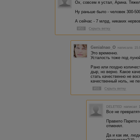
Ох, совсем я устал, Арина. Тяже
Ну раньше было - человек 300-500
А сейчас - 7 млрд, никаких нерво
#50
Скрыть ветку
Genialnao_O
написала 15.
Это временно.
Усталость тоже под луной
Рано или поздно количес
дыр, но верно. Какое кач
стать качественно не во
качественный ноль, не пе
#55
Скрыть ветку
DELETED
написал 1
Все не превратят
Правило Парето 
отменял.
Да и как им, люди
придумали?:)))