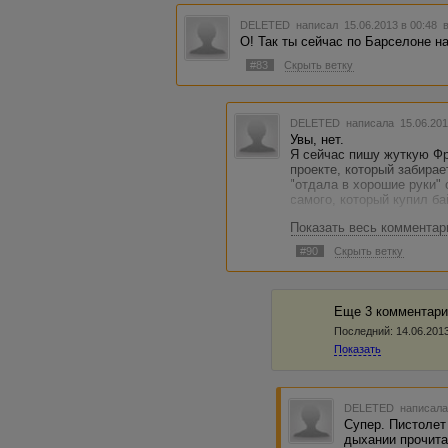
DELETED
написал 15.06.2013 в 00:48
О! Так ты сейчас по Барселоне н
#83
Скрыть ветку
DELETED
написала 15.06.201
Увы, нет.
Я сейчас пишу жуткую Фр
проекте, который забирае
"отдала в хорошие руки" 
самого, который купил ба
Показать весь комментар
У меня одна ГГ в одной 
ваПЧе, дурила голову муж
#90
Скрыть ветку
авторизованным пользов
Еще 3 комментари
Последний:
14.06.2013
Показать
DELETED
написала
Супер. Пистолет
дыхании прочит