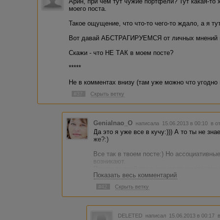
Арин, при чем тут чужие портфели? Тут какая-то
быть дело?
моего поста.
Они не конкуренты мне.
Такое ощущение, что что-то чего-то ждало, а я ту
Пох:D
Вот давай АБСТРАГИРУЕМСЯ от личных мнени
Скажи - что НЕ ТАК в моем посте?
*****
Не в комментах внизу (там уже можно что угодно 
#37
Скрыть ветку
Genialnao_O
написала 15.06.2013 в 00:10
в о
Да это я уже все в кучу:))) А то ты не зн
же?:)
Все так в твоем посте:) Но ассоциативные
возникают.
Почитала твой пост, почитала комментари
Показать весь комментарий
меня лично полно прецедентов:) само на
#42
Скрыть ветку
И не кричи капсом:) Я читать умею, причем
По твоему посту ответ тот же: пох. Оно 
усталость, эмоций становится нестерпим
DELETED
написал 15.06.2013 в 00:17