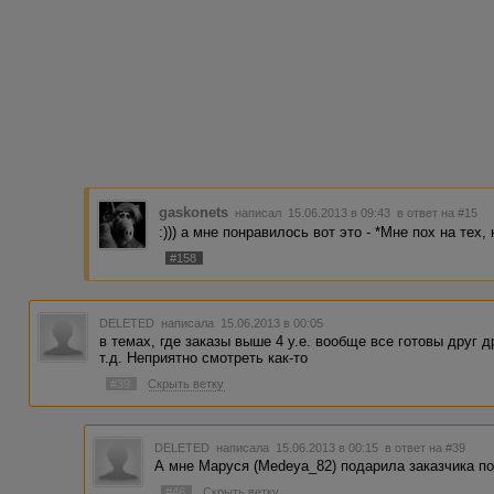
gaskonets
написал 15.06.2013 в 09:43
в ответ на #15
:))) а мне понравилось вот это - *Мне пох на тех,
#158
DELETED
написала 15.06.2013 в 00:05
в темах, где заказы выше 4 у.е. вообще все готовы друг д
т.д. Неприятно смотреть как-то
#39
Скрыть ветку
DELETED
написала 15.06.2013 в 00:15
в ответ на #39
А мне Маруся (Medeya_82) подарила заказчика по 
#46
Скрыть ветку