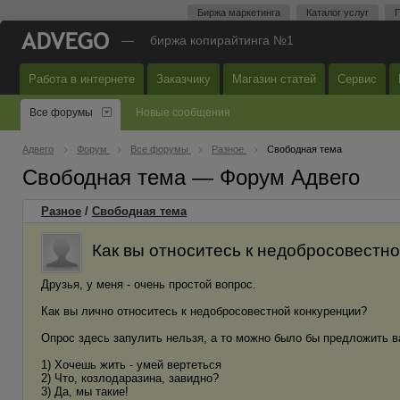
Биржа маркетинга
Каталог услуг
П
—
биржа копирайтинга №1
Работа в интернете
Заказчику
Магазин статей
Сервис
Все форумы
Новые сообщения
Адвего
Форум
Все форумы
Разное
Свободная тема
Свободная тема — Форум Адвего
Разное
/
Свободная тема
Как вы относитесь к недобросовестн
Друзья, у меня - очень простой вопрос.
Как вы лично относитесь к недобросовестной конкуренции?
Опрос здесь запулить нельзя, а то можно было бы предложить в
1) Хочешь жить - умей вертеться
2) Что, козлодаразина, завидно?
3) Да, мы такие!