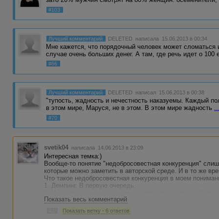
#103
Лучший комментарий
DELETED
написала 15.06.2013 в 00:34
Мне кажется, что порядочный человек может сломаться и
случае очень больших денег. А там, где речь идет о 100
#66
Лучший комментарий
DELETED
написал 15.06.2013 в 00:38
"тупость, жадность и нечестность наказуемы. Каждый по
в этом мире, Маруся, не в этом. В этом мире жадность
..
#70
svetik04
написала 14.06.2013 в 23:09
Интересная темка:)
Вообще-то понятие "недобросовестная конкуренция" слиш
которые можно заметить в авторской среде. И в то же в
Что такое недобросовестная конкуренция в моем пониман
1. Демпинг. В первую очередь.
2. Негативные высказывания в портфолио авторов. Хотя 
Показать весь комментарий
опуская коллегу, что в итоге роют яму сами себе, попада
десяток ЧС.
#1
Показать ветку - 6 ответов
3. Срач в темах по поиску авторов и в заказах, когда ав