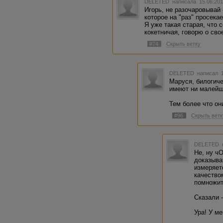
DELETED
написала 15.06.201
Игорь, не разочаровывай 
которое на "раз" просека
Я уже такая старая, что 
кокетничая, говорю о сво
#74
Скрыть ветку
DELETED
написал 1
Маруся, билогиче
имеют ни малейш
Тем более что он
#96
Скрыть ветк
DELETED
Не, ну чО
доказыва
измеряет
качество
помножит
Сказали 
Ура! У м