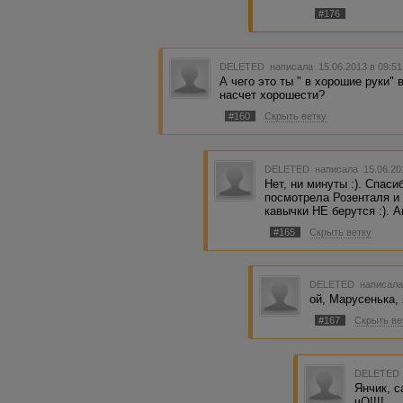
#176
DELETED
написала 15.06.2013 в 09:5
А чего это ты " в хорошие руки"
насчет хорошести?
#160
Скрыть ветку
DELETED
написала 15.06.20
Нет, ни минуты :). Спаси
посмотрела Розенталя и 
кавычки НЕ берутся :). 
#165
Скрыть ветку
DELETED
написала
ой, Марусенька, 
#167
Скрыть ве
DELETED
Янчик, с
чО!!!!