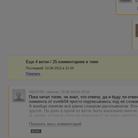
П
Еще 4 ветки / 25 комментариев в темe
Последний:
14.06.2013 в 21:34
Показать
DELETED
написал 15.06.2013 в 03:10
Пока читал топик, не знал, что отвечу, да и буду ли отв
коммента от svetik04 просто подписываюсь под её слова
А вообще понятие всё равно слишком расплывчатое. Кто-
другое. На днях в одной из веток было высказано многое
(в заказе, который этого не запрещает), не дают работат
всерьёз считает, что это недобросовестная конкуренция.
Показать весь комментарий
#149