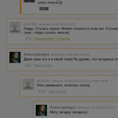
плюс плюсег)))
#181
DELETED
написал 14.06.2013 в 23:21
Гниды. Стучать нужно. Ничего плохого в этом нет. Стучат
свои - тогда стучать нельзя)
#6
Показать ветку - 9 ответов
Алиса (advego)
написала 14.06.2013 в 23:23
Даже знаю кто и в какой теме) Не думаю, что на вранье п
#9
Скрыть ветку
DELETED
написал 14.06.2013 в 23:23
в ответ на #9
Хоть намекните, почитать охота(
#10
Скрыть ветку
Алиса (advego)
написала 14.06.2013 в 23:27
Могу загадку загадать)