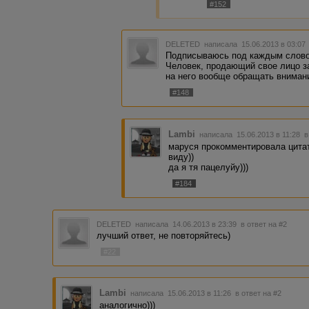
#152
DELETED
написала 15.06.2013 в 03:0
Подписываюсь под каждым слов
Человек, продающий свое лицо за
на него вообще обращать вниман
#148
Lambi
написала 15.06.2013 в 11:28
в
маруся прокомментировала цитат
виду))
да я тя пацелуйу)))
#184
DELETED
написала 14.06.2013 в 23:39
в ответ на #2
лучший ответ, не повторяйтесь)
#22
Lambi
написала 15.06.2013 в 11:26
в ответ на #2
аналогично)))