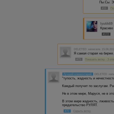
Пы.Сы. Э
#99
По
lyutik69
Красиво
#172
DELETED
написала 15.06.201
Я самая старая на бирже.
#75
Показать ветку - 3 от
Лучший комментарий
DELETED
напи
"тупость, жадность и нечестност
Каждый получит по заслугам. Ра
Не в этом мире, Маруся, не в эт
В этом мире жадность, лживость
предательство РУЛЯТ.
#70
Скрыть ветку