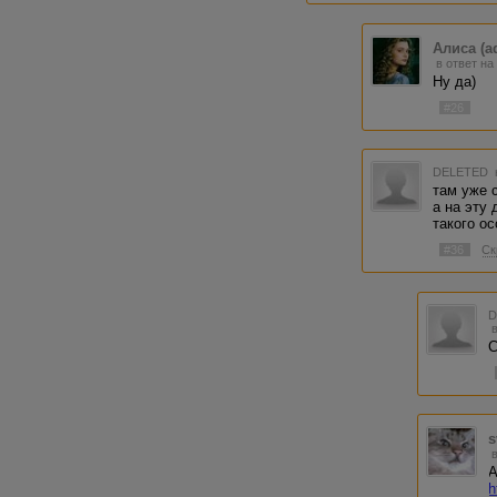
Алиса (a
в ответ на
Ну да)
#26
DELETED
там уже 
а на эту
такого о
#36
Ск
С
s
А
h