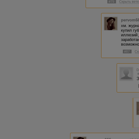
#79
Скрыть ветк
pervom6
хм. журн
купил гу
иллюзий 
заработа
возможно
#87
Ск
Э