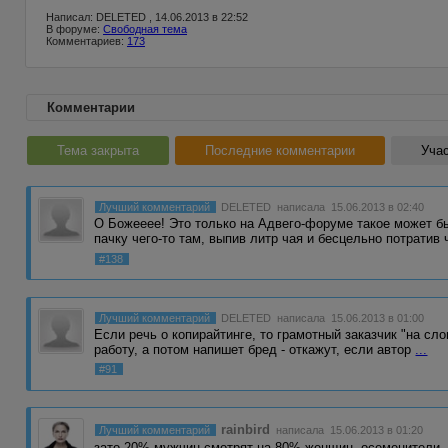
Написал: DELETED , 14.06.2013 в 22:52
В форуме:
Свободная тема
Комментариев:
173
Комментарии
Тема закрыта
Последние комментарии
Учас
Лучший комментарий
DELETED
написала 15.06.2013 в 02:40
О Божееее! Это только на Адвего-форуме такое может б
пачку чего-то там, выпив литр чая и бесцельно потратив
#138
Лучший комментарий
DELETED
написала 15.06.2013 в 01:00
Если речь о копирайтинге, то грамотный заказчик "на сл
работу, а потом напишет бред - откажут, если автор
...
#91
rainbird
Лучший комментарий
написала 15.06.2013 в 01:20
зато 20% мужчин смотрят на 80% женщин. осеменители, м