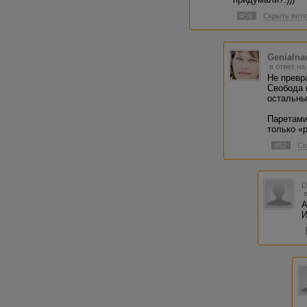
#59
Скрыть ветк
Genialn
в ответ на
Не превра
Свобода 
остальны
Паретами
только «
#62
Ск
А
И