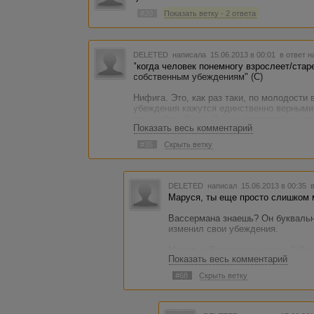
#20
Показать ветку - 2 ответа
DELETED
написала 15.06.2013 в 00:01
в ответ н
"когда человек понемногу взрослеет/стар
собственным убеждениям" (С)
Нифига. Это, как раз таки, по молодости 
убеждения кажутся единственно верными
его на фик. Каждый день проживаешь, как
Показать весь комментарий
Я постоянно делаю открытия.
#35
Скрыть ветку
Иногда приятные.
Иногда не очень.
DELETED
написал 15.06.2013 в 00:35
Маруся, ты еще просто слишком 
Игорь, ей-Богу, тупость, жадность и неч
убеждаюсь. Это действительно так. Как б
Вассермана знаешь? Он буквальн
писать не может и абзацы копипаста зафиг
изменил свои убеждения.
не поможет.
Может, и Вершинина знаешь? Он н
Так что пусть их. Грош цена всем этим "
Показать весь комментарий
круче. Он 10-13 лет назад вообщ
недолог.
сейчас вроде бы - нормальный че
#68
Скрыть ветку
Все суета сует. И демпинг, и брехня, и и
**************
А ты - просто молода еще слишко
Каждый получит по заслугам. Рано или п
переменчиво:)).