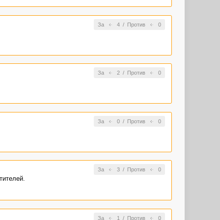
За
4
/
Против
0
За
2
/
Против
0
За
0
/
Против
0
За
3
/
Против
0
тителей.
За
1
/
Против
0