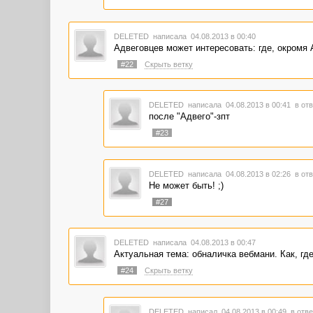
DELETED
написала 04.08.2013 в 00:40
Адвеговцев может интересовать: где, окромя
#22
Скрыть ветку
DELETED
написала 04.08.2013 в 00:41
в отв
после "Адвего"-зпт
#23
DELETED
написала 04.08.2013 в 02:26
в отв
Не может быть! ;)
#27
DELETED
написала 04.08.2013 в 00:47
Актуальная тема: обналичка вебмани. Как, гд
#24
Скрыть ветку
DELETED
написал 04.08.2013 в 00:49
в отве