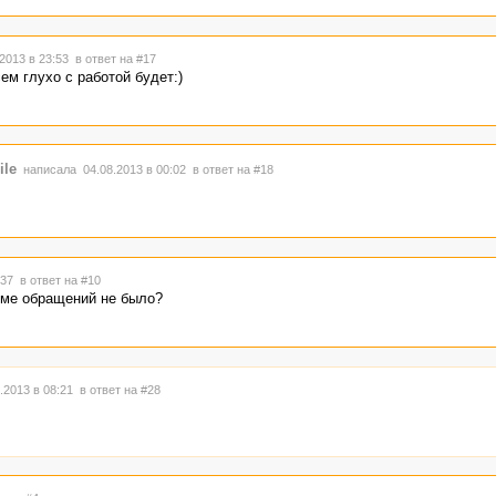
2013 в 23:53
в ответ на #17
ем глухо с работой будет:)
ile
написала 04.08.2013 в 00:02
в ответ на #18
2:37
в ответ на #10
теме обращений не было?
.2013 в 08:21
в ответ на #28