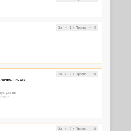
За
1
/
Против
0
За
2
/
Против
0
 лично, писать
рукция по
ота с
а
ательно
 массам. Без
За
0
/
Против
0