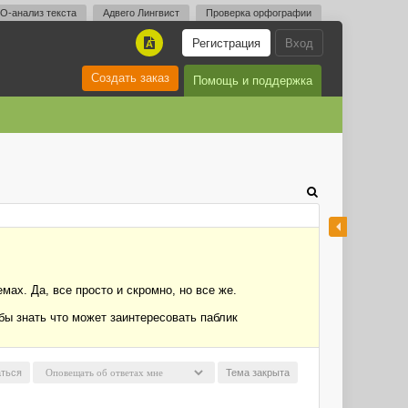
O-анализ текста
Адвего Лингвист
Проверка орфографии
Регистрация
Вход
A
Создать заказ
Помощь и поддержка
мах. Да, все просто и скромно, но все же.
бы знать что может заинтересовать паблик
ться
Тема закрыта