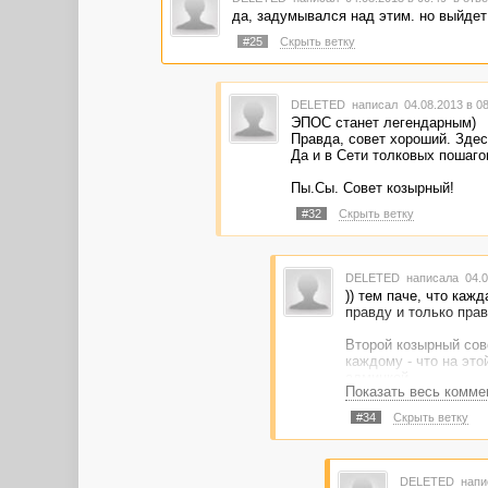
да, задумывался над этим. но выйдет 
#25
Скрыть ветку
DELETED
написал 04.08.2013 в 0
ЭПОС станет легендарным)
Правда, совет хороший. Здесь
Да и в Сети толковых пошаго
Пы.Сы. Совет козырный!
#32
Скрыть ветку
DELETED
написала 04.0
)) тем паче, что каж
правду и только правд
Второй козырный сове
каждому - что на это
админкой.
Показать весь комме
Третий: выбор хостин
#34
Скрыть ветку
догадаешься, как но
Ну, на первое время 
должна перемежаться
DELETED
напи