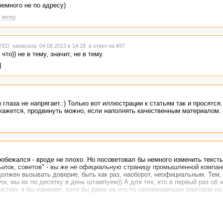
 справочника будет, полезно, интересно, но "за живое не берет". Личность
немного не по адресу)
аждом сообщении. Но помимо этого отдельные статьи "за жись, за любов
льно.
 ветку
TED
написала 04.08.2013 в 14:18
в ответ на #37
 что)) не в тему, значит, не в тему.
глаза не напрягает.:) Только вот иллюстрации к статьям так и просятся
е кажется, продвинуть можно, если наполнять качественным материалом.
робежался - вроде не плохо. Но посоветовал бы немного изменить тексты
ылок, советов" - вы же не официальную страницу промышленной компани
должен вызывать доверие, быть как раз, наоборот, неофициальным. Тем,
и, мы их по десятку в день штампуем)) А для тех, кто в первый раз об
листику я бы изменил, хотя бы даже на что-то напоминающее разговор н