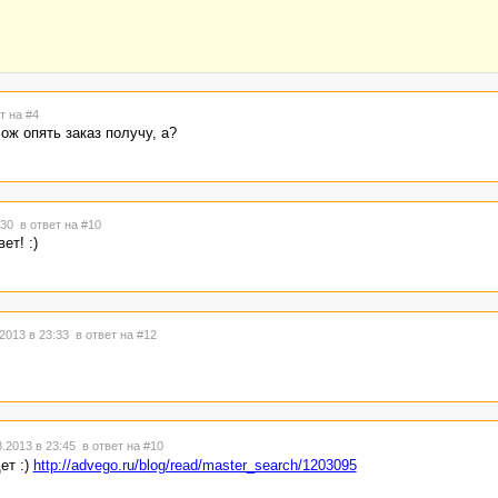
т на #4
Мож опять заказ получу, а?
3:30
в ответ на #10
ет! :)
2013 в 23:33
в ответ на #12
.2013 в 23:45
в ответ на #10
ет :)
http://advego.ru/blog/read/master_search/1203095