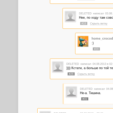
DELETED
написал 03.08.
Нее, по ходу там совс
#18
Скрыть ветку
home_crocod
:)
#20
DELETED
написал 04.08.2013 в 0
)))) Кстати, а больше по той 
#28
Скрыть ветку
DELETED
написал 04.08
Не-а. Тишина.
#31