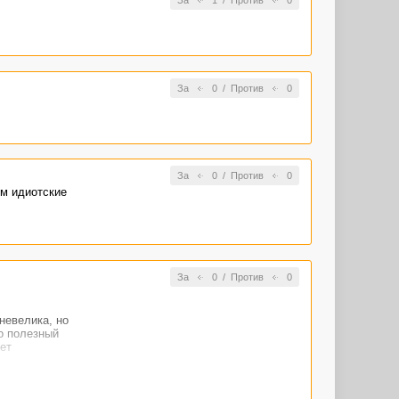
За
1
/
Против
0
За
0
/
Против
0
За
0
/
Против
0
ом идиотские
За
0
/
Против
0
невелика, но
но полезный
ет