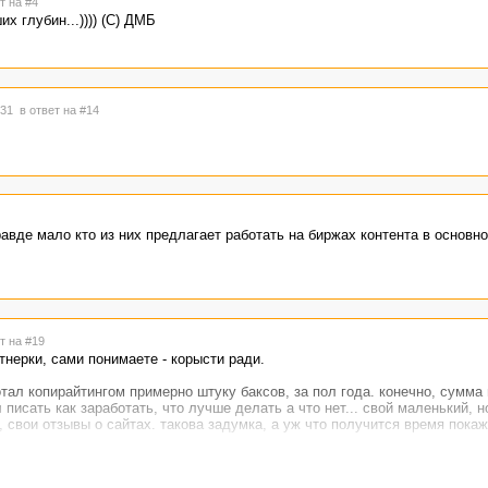
т на #4
 глубин...)))) (С) ДМБ
3:31
в ответ на #14
равде мало кто из них предлагает работать на биржах контента в основн
т на #19
тнерки, сами понимаете - корысти ради.
тал копирайтингом примерно штуку баксов, за пол года. конечно, сумма 
 писать как заработать, что лучше делать а что нет... свой маленький, 
, свои отзывы о сайтах. такова задумка, а уж что получится время покаж