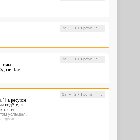
 автора
, за деревню"
За
1
/
Против
0
За
1
/
Против
0
. Темы
 Удачи Вам!
За
2
/
Против
0
. "На ресурсе
и ведёте, а
 кто сам
 этом услышал,
а форуме.