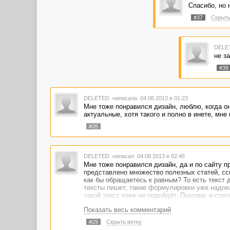
этого - что-то вроде
Спасибо, но 
должна сквозить в к
должны быть обязате
#37
Скрыть
Удачи! ))
DELE
не за
#38
DELETED
написала 04.08.2013 в 01:23
Мне тоже понравился дизайн, люблю, когда он 
актуальные, хотя такого и полно в инете, мн
#26
DELETED
написал 04.08.2013 в 02:46
Мне тоже понравился дизайн, да и по сайту п
представлено множество полезных статей, сс
как бы обращаетесь к равным? То есть текст 
тексты пишет, такие формулировки уже надоел
такой текст тоже не подойдёт. Поэтому и сти
Показать весь комментарий
#29
Скрыть ветку