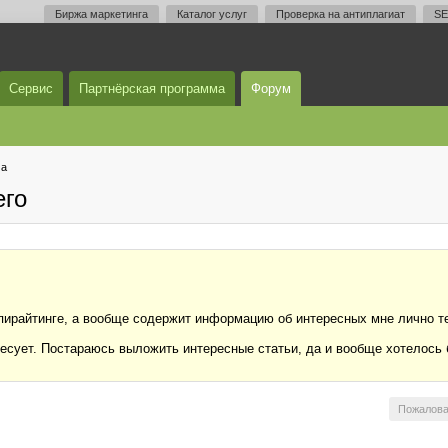
Биржа маркетинга
Каталог услуг
Проверка на антиплагиат
SE
Сервис
Партнёрская программа
Форум
ма
его
копирайтинге, а вообще содержит информацию об интересных мне лично те
есует. Постараюсь выложить интересные статьи, да и вообще хотелось 
Пожалова