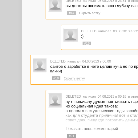
DELETED
написал 03.08.2013 в 23:31
в отве
вы должны понимать всю глубину ваших
#14
Скрыть ветку
DELETED
написал 03.08.2013 в 2
:)
#15
DELETED
написал 04.08.2013 в 00:00
сайтов о заработке в нете целаю куча но по п
клики)
#19
Скрыть ветку
DELETED
написал 04.08.2013 в 00:18
в отве
ну я поначалу думал повтыкивать пар
но социальная идея такова:
в целом я в студенческие годы зарабо
как для студента прилична! вот и стал
совет даю. пишу где потратить деньги
Показать весь комментарий
#21