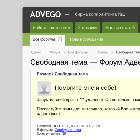
—
биржа копирайтинга №1
Работа в интернете
Заказчику
Магазин статей
Все форумы
Новые сообщения
Адвего
Форум
Все форумы
Разное
Свободная те
Свободная тема — Форум Адв
Разное
/
Свободная тема
Помогите мне и себе)
Запустил свой проэкт ***(удалено). Он не только о 
Посоветуйте темы для материала, который Вас интер
адвеговцев)
Написал: DELETED , 03.08.2013 в 22:59
В форуме:
Свободная тема
Комментариев:
39