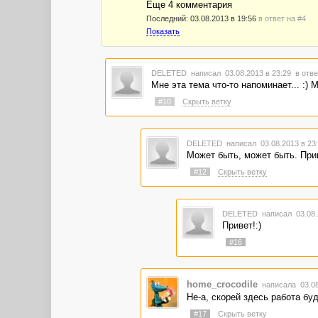
Еще 4 комментария
Последний:
03.08.2013 в 19:56
в ответ на #4
Показать
DELETED
написал 03.08.2013 в 23:29
в отве
Мне эта тема что-то напоминает... :) 
#10
Скрыть ветку
DELETED
написал 03.08.2013 в 2
Может быть, может быть. Прив
#12
Скрыть ветку
DELETED
написал 03.08.
Привет!:)
#16
home_crocodile
написала 03.08
Не-а, скорей здесь работа буд
#17
Скрыть ветку