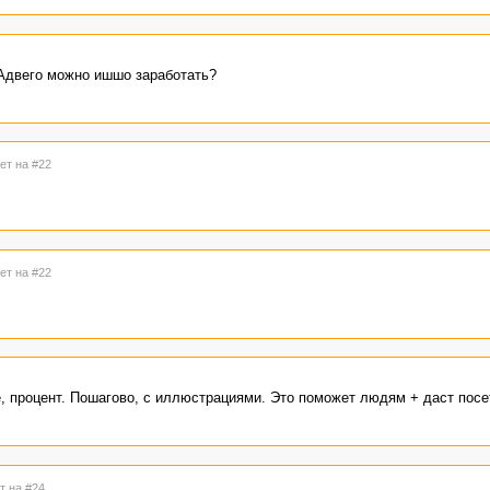
 Адвего можно ишшо заработать?
ет на #22
ет на #22
е, процент. Пошагово, с иллюстрациями. Это поможет людям + даст посе
т на #24