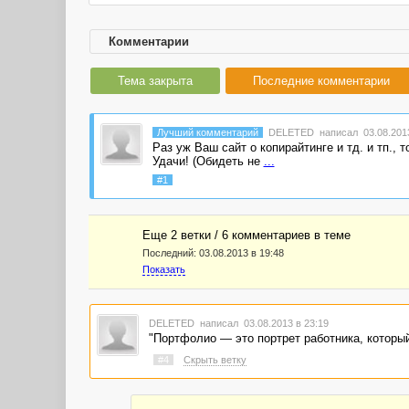
Комментарии
Тема закрыта
Последние комментарии
Лучший комментарий
DELETED
написал 03.08.2013
Раз уж Ваш сайт о копирайтинге и тд. и тп., 
Удачи! (Обидеть не
...
#1
Еще 2 ветки / 6 комментариев в темe
Последний:
03.08.2013 в 19:48
Показать
DELETED
написал 03.08.2013 в 23:19
"Портфолио — это портрет работника, который 
#4
Скрыть ветку