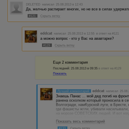
DELETED
написал 25.08.2013 в 12:43
Да, желчью распирает многих, но не все в силах удержать
#121
Скрыть ветку
eddcat
написал 25.08.2013 в 12:55
в ответ на #121
а можно вопрос - кто у Вас на ававтарке?
#129
Скрыть ветку
Еще 2 комментария
Последний:
25.08.2013 в 09:35
в ответ на #129
Показать
eddcat
Лучший комментарий
написал 25.08.
Знаешь Панас ... мой дед погиб на фрон
ранена осколком который проносила в се
Волгограде, намКурской луге, в Бресте,
где фашисты жгли, убивали насилывали, 
на морозе СОВЕТСКИХ людей. И вот ко
идеалищируют фашизм, мне хочется пока
Показать весь комментарий
аватара говорит мне о том, что ты подде
которые к том уже были и соотечественни
#133
Скрыть ветку