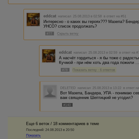
eddcat
написал 25.08.2013 в 02:58
в ответ на #51
Интересно - о каких вы героях??? Мазепа? Бен
УНСО? список продолжать?
#77
Скрыть ветку
eddcat
написал 25.08.2013 в 02:59
в ответ на #
А насчёт гордиться - я бы тоже с радость
Кучмой - при нём хоть два года пожили ...
#78
Показать ветку - 6 ответов
DELETED
написал 25.08.2013 в 13:22
в ответ н
Вот Мазепа, Бандера, УПА - понимаю се
вам священник Шептицкий не угодил?
#140
Еще 6 веток / 18 комментариев в темe
Последний:
24.08.2013 в 20:50
Показать