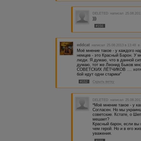
DELETED
написал 25.08.201
)))
#156
eddcat
написал 25.08.2013 в 13:48
в
Моё мнение такое - у каждого н
немцев - это Красный Барон. У м
люди. Я думаю, что в данной си
думаю, тот же Леонид Быков мно
СОВЕТСКИХ ЛЁТЧИКОВ .... хотя
бой идут одни старики"
#152
Скрыть ветку
DELETED
написал 25.08.201
*Моё мнение такое - у к
Согласен. Но мы украинцы
советские. Кстате, о Ше
мешает?
Красный барон, если вы 
чем герой. Но и в его ж
уважения.
#155