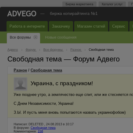
Биржа маркетинга
Каталог услуг
П
—
биржа копирайтинга №1
Работа в интернете
Заказчику
Магазин статей
Сервис
Все форумы
Новые сообщения
Адвего
Форум
Все форумы
Разное
Свободная тема
Свободная тема — Форум Адвего
Разное
/
Свободная тема
Украина, с праздником!
Уже позднее утро, а землячество еще спит, или же стесняется п
С Днем Независимости, Украина!
З.Ы. И пусть меня вновь попытаются назвать украинофобом)
Написал: DELETED , 24.08.2013 в 10:17
В форуме:
Свободная тема
Комментариев:
158