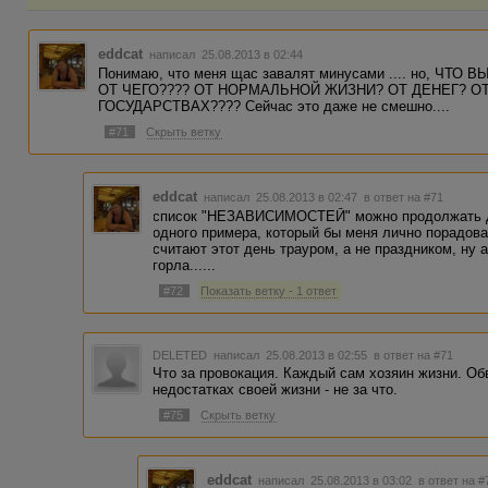
eddcat
написал 25.08.2013 в 02:44
Понимаю, что меня щас завалят минусами .... но, Ч
ОТ ЧЕГО???? ОТ НОРМАЛЬНОЙ ЖИЗНИ? ОТ ДЕНЕГ? ОТ
ГОСУДАРСТВАХ???? Сейчас это даже не смешно....
#71
Скрыть ветку
eddcat
написал 25.08.2013 в 02:47
в ответ на #71
список "НЕЗАВИСИМОСТЕЙ" можно продолжать до 
одного примера, который бы меня лично порадова
считают этот день трауром, а не праздником, ну а
горла......
#72
Показать ветку - 1 ответ
DELETED
написал 25.08.2013 в 02:55
в ответ на #71
Что за провокация. Каждый сам хозяин жизни. Об
недостатках своей жизни - не за что.
#75
Скрыть ветку
eddcat
написал 25.08.2013 в 03:02
в ответ на #