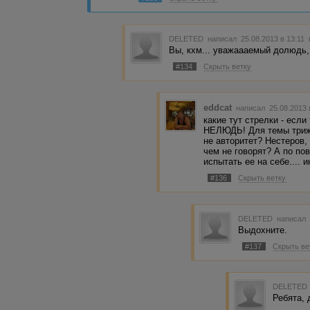
до тебя дотянуться.....
DELETED
написал 25.08.2013 в 13:11
Вы, кхм... уважаааемый долюдь,
#134
Скрыть ветку
eddcat
написал 25.08.2013
какие тут стрелки - есл
НЕЛЮДЬ! Для темы трижд
не авторитет? Нестеров,
чем не говорят? А по пов
испытать ее на себе.... 
#136
Скрыть ветку
DELETED
написал 
Выдохните.
#137
Скрыть ве
DELETED
Ребята, 