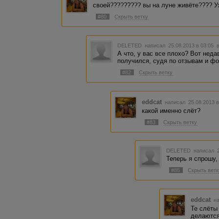
своей????????? вы на луне живёте???? Уж
#80
Скрыть ветку
DELETED
написал 25.08.2013 в 03:05
А что, у вас все плохо? Вот нед
получился, судя по отзывам и фо
#82
Скрыть ветку
eddcat
написал 25.08.2013 
какой именно слёт?
#83
Скрыть ветку
DELETED
написал 2
Теперь я спрошу,
#85
Скрыть ветк
eddcat
на
Те слёты 
делаются