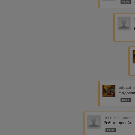
#139
eddcat
н
с удовол
#143
DELETED
написал 
Ребята, давайте 
#138