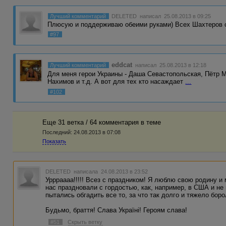
Лучший комментарий
DELETED
написал 25.08.2013 в 09:25
Плюсую и поддерживаю обеими руками) Всех Шахтеров с
#97
eddcat
Лучший комментарий
написал 25.08.2013 в 12:18
Для меня герои Украины - Даша Севастопольская, Пётр М
Нахимов и т.д. А вот для тех кто насаждает
...
#102
Еще 31 ветка / 64 комментария в темe
Последний:
24.08.2013 в 07:08
Показать
DELETED
написала 24.08.2013 в 23:52
Уррраааа!!!!! Всез с праздником! Я люблю свою родину и
нас праздновали с гордостью, как, например, в США и не 
пытались обгадить все то, за что так долго и тяжело бор
Будьмо, браття! Слава Україні! Героям слава!
#51
Скрыть ветку