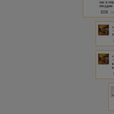
нас в пор
обсудим 
#86
Ск
e
У
e
в
в