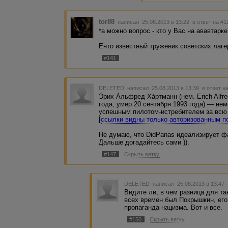
tor88
написал 25.08.2013 в 13:22
в ответ на #1
*а можно вопрос - кто у Вас на ававтарке
Енто известный труженик советских лаге
#141
DELETED
написал 25.08.2013 в 13:39
в ответ н
Э́рих А́льфред Ха́ртманн (нем. Erich Alf
года; умер 20 сентября 1993 года) — нем
успешным пилотом-истребителем за всю
[
ссылки видны только авторизованным п
Не думаю, что DidPanas идеализирует ф
Дальше догадайтесь сами )).
#147
Скрыть ветку
DELETED
написал 25.08.2013 в 13:47
Видите ли, в чем разница для т
всех времен был Покрышкин, его
пропаганда нацизма. Вот и все.
#150
Скрыть ветку