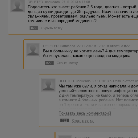
DELETED
написала 27.11.2013 в 17:08
Поделитесь кто знает: ребенок 2,5 года, диагноз - острый
день,за сутки доходит до 38 градусов. Врач назначила л
Увлажняем, проветриваем, обильно пьем. Может есть еще
том числе и из народной медицины?
#22
Скрыть ветку
DELETED
написала 27.11.2013 в 17:18
в ответ на #22
Вы в больничку не хотите лечь? 4 дня температур
бы испугалась, какая еще народная медицина...
#27
Скрыть ветку
DELETED
написала 27.11.2013 в 17:38
в ответ н
Мы там уже были, я отказ написала и до
условий+вероятность новую инфекцию под
2 дня температуры не было, а теперь опя
в комнате 4 больных ребенка. Нет возмож
на 1 кровати. Если и завтра не нормализ
вчера терапевт приходила, слушала - гов
Показать весь комментарий
#32
Скрыть ветку