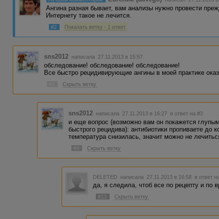
Ангина разная бывает, вам анализы нужно провести преж
Интернету такое не лечится.
#2
Показать ветку - 1 ответ
sns2012
написала 27.11.2013 в 15:57
обследование! обследование! обследование!
Все быстро рецидивирующие ангины в моей практике оказ
#3
Скрыть ветку
sns2012
написала 27.11.2013 в 16:27
в ответ на #3
и еще вопрос (возможно вам он покажется глупым
быстрого рецидива): антибиотики пропиваете до к
температура снизилась, значит можно не лечитьс
#9
Скрыть ветку
DELETED
написала 27.11.2013 в 16:58
в ответ н
да, я следила, чтоб все по рецепту и по в
#13
Скрыть ветку