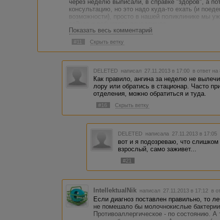
через неделю выписали, в справке "здоров", а по
консультацию, но это надо куда-то ехать (и поед
возможности), просто в нашей поликлинике мы у
сейчас и побыстрее-понадежнее...
Показать весь комментарий
#11
Скрыть ветку
DELETED
написал 27.11.2013 в 17:00
в ответ на
Как правило, ангина за неделю не вылечи
лору или обратись в стационар. Часто пр
отделения, можно обратиться и туда.
#16
Скрыть ветку
DELETED
написала 27.11.2013 в 17:0
вот и я подозреваю, что слишком
взрослый, само заживет...
#21
IntellektualNik
написал 27.11.2013 в 17:12
в о
Если диагноз поставлен правильно, то л
не помешало бы молочнокислые бактерии 
Противоаллергическое - по состоянию. А 