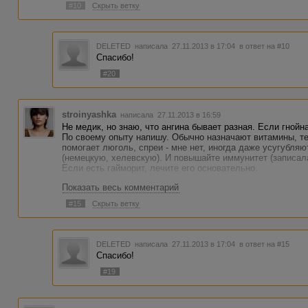
#10
Скрыть ветку
DELETED
написала 27.11.2013 в 17:04
в ответ на #10
Спасибо!
#20
stroinyashka
написала 27.11.2013 в 16:59
Не медик, но знаю, что ангина бывает разная. Если гнойна
По своему опыту напишу. Обычно назначают витамины, те
помогает люголь, спреи - мне нет, иногда даже усугубля
(немецкую, хелевскую). И повышайте иммунитет (записала
Если есть гайморит, лечите его основательно.
Показать весь комментарий
#15
Скрыть ветку
DELETED
написала 27.11.2013 в 17:04
в ответ на #15
Спасибо!
#19