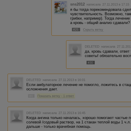
sns2012
написала 27.11.2013 в 17:1
я бы тогда порекомендовала сдел
чувствительность. Возможно, там 
грибки, например). Тогда лечение
а кровь - общий анализ сдавали?
#25
Скрыть ветку
DELETED
написала 27.11.201
да, кровь сдавали, ответ
советы! обязательно вос
#30
DELETED
написала 27.11.2013 в 16:01
Если амбулаторное лечение не помогло, ложитесь в стаци
осложнения дает.
#4
Показать ветку - 1 ответ
DELETED
написала 27.11.2013 в 16:45
Когда ангина только началась, хорошо помогают частые 
солевой /содовый раствор, на 1 стакан теплой воды 1 ч.л
дальше - только врачебная помощь.