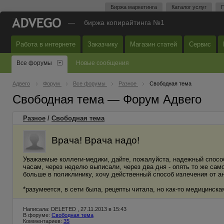
Биржа маркетинга
Каталог услуг
П
—
биржа копирайтинга №1
Работа в интернете
Заказчику
Магазин статей
Сервис
Все форумы
Новые сообщения
Адвего
Форум
Все форумы
Разное
Свободная тема
Свободная тема — Форум Адвего
Разное
/
Свободная тема
Врача! Врача надо!
Уважаемые коллеги-медики, дайте, пожалуйста, надежный способ
часам, через неделю выписали, через два дня - опять то же самое
больше в поликлинику, хочу действенный способ излечения от а
*разумеется, в сети была, рецепты читала, но как-то медицинска
Написала: DELETED , 27.11.2013 в 15:43
В форуме:
Свободная тема
Комментариев:
35