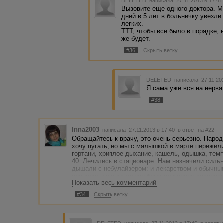
DELETED
написала 27.11.2013 в 17:4
Вызовите еще одного доктора. М
дней в 5 лет в больничку увезл
легких.
ТТТ, чтобы все было в порядке,
же будет.
#36
Скрыть ветку
DELETED
написала 27.11.20
Я сама уже вся на нервах
#38
Inna2003
написала 27.11.2013 в 17:40
в ответ на #22
Обращайтесь к врачу, это очень серьезно. Народ
хочу пугать, но мы с малышкой в марте пережили
гортани, хриплое дыхание, кашель, одышка, тем
40. Лечились в стационаре. Нам назначили сильн
дышали с небулайзером: и лекарством и обычны
препараты в ингаляторе брызгали через диспенсе
Показать весь комментарий
Бог, начнется что-то подобное - немедленно выз
#34
Скрыть ветку