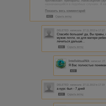
противобакт. препараты. Амоксицилин (ау
назначающийся в подобных случаях. А ка
Возможно микроорганизмы уже просто не 
Показать весь комментарий
гадать. Вам бы сдать посев из зева и но
определить чувствительность бактерий к 
#23
Скрыть ветку
антибиотик менять. Но говорить о конкрет
рекомендовать их, лично я не возьму на 
паники и нервов, но, врачу показаться ну
DELETED
написала 27.11.2013 в 17:1
Спасибо большое! да, Вы правы, 
мужик почти, но для матери ребен
лечиться дальше...
#26
Скрыть ветку
IntellektualNik
написал 27.
Я Вас полностью понимаю
#29
DELETED
написала 27.11.2013 в 17:1
а курс был - 7 дней
#28
Скрыть ветку