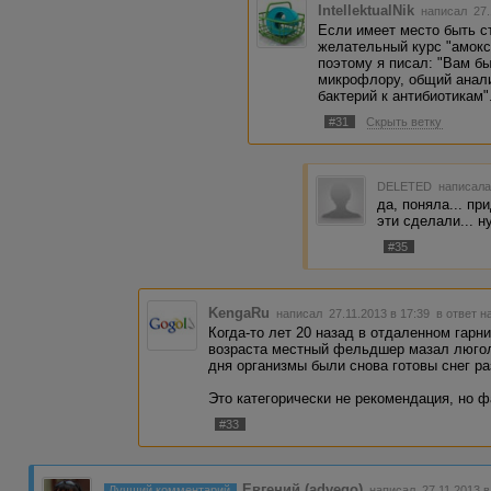
IntellektualNik
написал 27.
Если имеет место быть с
желательный курс "амокс
поэтому я писал: "Вам бы
микрофлору, общий анали
бактерий к антибиотикам"
#31
Скрыть ветку
DELETED
написала
да, поняла... пр
эти сделали... ну
#35
KengaRu
написал 27.11.2013 в 17:39
в ответ н
Когда-то лет 20 назад в отдаленном гарн
возраста местный фельдшер мазал люголе
дня организмы были снова готовы снег ра
Это категорически не рекомендация, но ф
#33
Евгений (advego)
Лучший комментарий
написал 27.11.2013 в