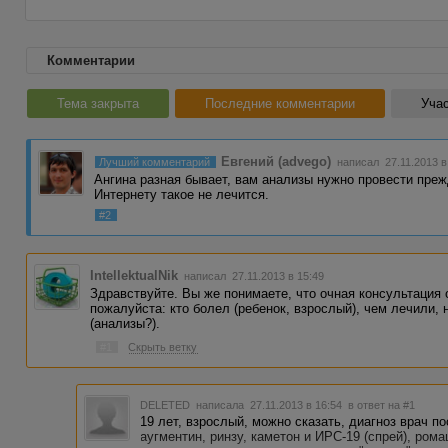
Комментарии
Тема закрыта
Последние комментарии
Учас
Евгений (advego)
Лучший комментарий
написал 27.11.2013 в
Ангина разная бывает, вам анализы нужно провести преж
Интернету такое не лечится.
#2
IntellektualNik
написал 27.11.2013 в 15:49
Здравствуйте. Вы же понимаете, что очная консультация 
пожалуйста: кто болел (ребенок, взрослый), чем лечили, 
(анализы?).
#1
Скрыть ветку
DELETED
написала 27.11.2013 в 16:54
в ответ на #1
19 лет, взрослый, можно сказать, диагноз врач п
аугментин, ринзу, каметон и ИРС-19 (спрей), рома