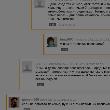
DELETED
написала 27.11.2013 в 17:46
в ответ 
3 дня назад так и было, отек гортани и 
больницу отвезли, были 2 выходных и во
тяжелобольным и грудничкам. Температу
ровно через 2 дня опять началось. Конеч
лишь бы помогло...
#39
Скрыть ветку
Inna2003
написала 27.11.2013 в 17:
А вам антибиотик назначали?
#40
DELETED
написала 27.11.2013 в 17:42
в ответ на #22
Я бы на детях вообще поостереглась народные 
малышей - аллергики, и у них даже молоко с мас
вызвать, что мало не покажется. Я бы на вашем 
всякий случай.
#37
pervom666
написала 27.11.2013 в 17:12
если не помогло лечение, нужны антибиотики. их назначае
#24