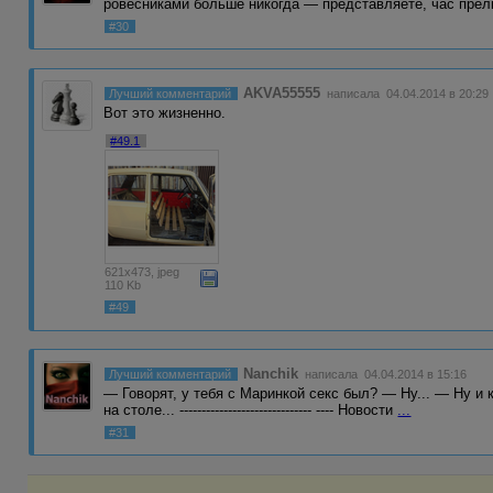
ровесниками больше никогда — представляете, час пре
#30
AKVA55555
Лучший комментарий
написала 04.04.2014 в 20:29
Вот это жизненно.
#49.1
621x473, jpeg
110 Kb
#49
Nanchik
Лучший комментарий
написала 04.04.2014 в 15:16
— Говорят, у тебя с Маринкой ceкc был? — Ну... — Ну и 
на столе... ------------------------------ ---- Новости
...
#31