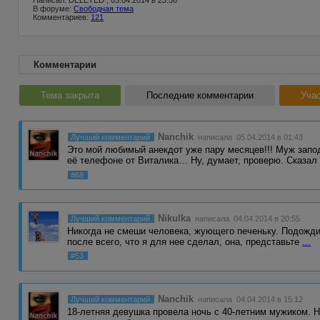
Написал: DELETED , 03.04.2014 в 23:56
В форуме:
Свободная тема
Комментариев:
121
Комментарии
Тема закрыта
Последние комментарии
Учас
Nanchik
Лучший комментарий
написала 05.04.2014 в 01:43
Это мой любимый анекдот уже пару месяцев!!! Муж запо
её телефоне от Виталика… Ну, думает, проверю. Сказа
#68
Nikulka
Лучший комментарий
написала 04.04.2014 в 20:55
Никогда не смеши человека, жующего печеньку. Подожди, к
после всего, что я для нее сделал, она, представьте
...
#53
Nanchik
Лучший комментарий
написала 04.04.2014 в 15:12
18-летняя девушка провела ночь с 40-летним мужиком. 