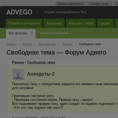
Биржа маркетинга
Каталог услуг
П
—
биржа копирайтинга №1
Работа в интернете
Заказчику
Магазин статей
Сервис
Все форумы
Новые сообщения
Адвего
Форум
Все форумы
Разное
Свободная тема
Свободная тема — Форум Адвего
Разное
/
Свободная тема
Анекдоты-2
Поскольку тему с анекдотами закрыли (по неизвестным причинам
для затравки:
Прапорщик построил роту.
- Проверка состояния обуви. Правую ногу - вверх!
Все поднимают правую ногу, один солдат по ошибке поднимает 
- Кто это там поднял обе ноги?!