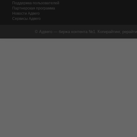
Поддержка пользователей
Партнерская программа
Новости Адвего
Сервисы Адвего
© Адвего — биржа контента №1. Копирайтинг, рерайти