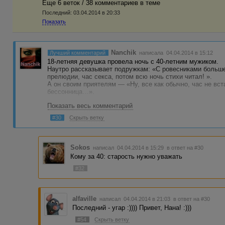
Еще 6 веток / 38 комментариев в темe
Последний:
03.04.2014 в 20:33
Показать
Nanchik
Лучший комментарий
написала 04.04.2014 в 15:12
18-летняя девушка провела ночь с 40-летним мужиком.
Наутро рассказывает подружкам: «С ровесниками больше
прелюдии, час ceкcа, потом всю ночь стихи читал! ».
А он своим приятелям — «Ну, все как обычно, час не вст
бессонница…».
------------------------------ -------------------
Показать весь комментарий
Как-то на прилавке разговорились клубника, грецкий орех
— Клубника: "Меня все любят, потому что я похожа на се
#30
Скрыть ветку
— Орех: "Подумаешь сердечко, я похож на мозг! "
— Банан: "Друзья, может сменим тему?! "
------------------------------ --------------------
Ночью она убедилась, что Виталий очень опытный и изы
Sokos
написал 04.04.2014 в 15:29
в ответ на #30
него нет запретных тем!
Кому за 40: старость нужно уважать
А Виталий просто не знал куда...
#32
alfaville
написал 04.04.2014 в 21:03
в ответ на #30
Последний - угар :)))) Привет, Нана! :)))
#54
Скрыть ветку