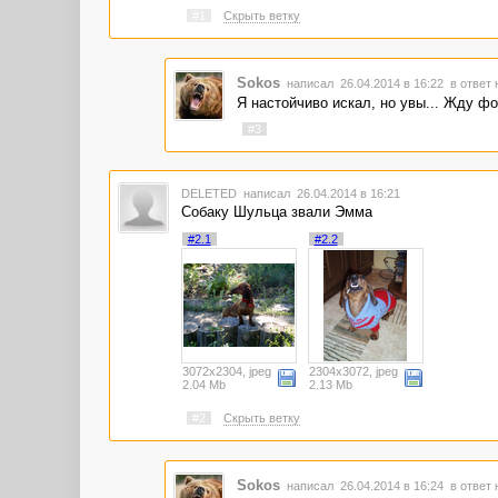
#1
Скрыть ветку
Sokos
написал 26.04.2014 в 16:22
в ответ 
Я настойчиво искал, но увы... Жду фо
#3
DELETED
написал 26.04.2014 в 16:21
Собаку Шульца звали Эмма
#2.1
#2.2
3072x2304, jpeg
2304x3072, jpeg
2.04 Mb
2.13 Mb
#2
Скрыть ветку
Sokos
написал 26.04.2014 в 16:24
в ответ 