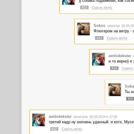
)) собака подвижная, как соси
#12
Скрыть ветку
Sokos
написал 26.04.20
Флюгером на ветру - с
#14
Скрыть ветку
ambidekster
н
и то верно) я
#16
Скрыть 
Soko
Ты з
#20
ambidekster
написала 26.04.2014 в 17:00
третий кадр ну ооочень удачный. и котэ, Муся,
#11
Скрыть ветку