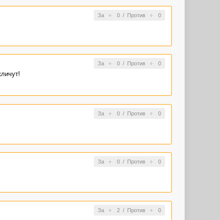
За
0
/
Против
0
За
0
/
Против
0
кличут!
За
0
/
Против
0
За
0
/
Против
0
За
2
/
Против
0