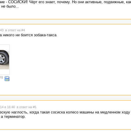
ие - СОСИСКИ! Чёрт его знает, почему. Но они активные, подвижные, как
 не было...
6:43
в ответ на #4
 никого ни боится зобака-такса
eg
14 в 16:46
в ответ на #5
ескую наглость, когда такая сосиска колесо машины на медленном ходу
 а терминатор.