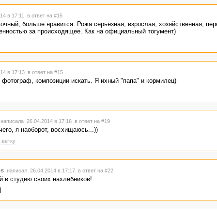
14 в 17:11
в ответ на #15
очный, больше нравится. Рожа серьёзная, взрослая, хозяйственная, пе
енностью за происходящее. Как на официальный тогумент)
14 в 17:13
в ответ на #15
 фотограф, композиции искать. Я ихный "папа" и кормилец)
написала 26.04.2014 в 17:16
в ответ на #19
ичего, я наоборот, восхищаюсь...))
 ветку
s
написал 26.04.2014 в 17:17
в ответ на #22
й в студию своих нахлебников!