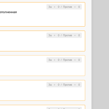
За
0
/
Против
0
реполненная
За
0
/
Против
0
За
0
/
Против
0
За
0
/
Против
0