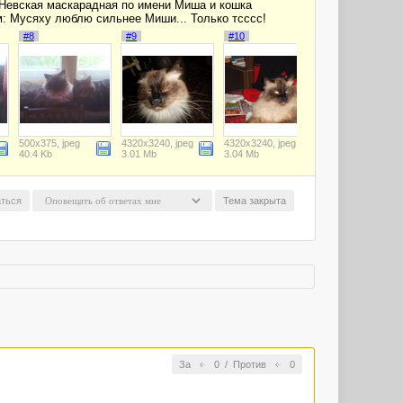
ы Невская маскарадная по имени Миша и кошка
м: Мусяху люблю сильнее Миши... Только тсссс!
#8
#9
#10
500x375, jpeg
4320x3240, jpeg
4320x3240, jpeg
40.4 Kb
3.01 Mb
3.04 Mb
ться
Тема закрыта
За
0
/
Против
0