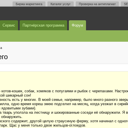
Биржа маркетинга
Каталог услуг
Проверка на антиплагиат
SE
Сервис
Партнёрская программа
Форум
ма
его
котов-кошек, собак, хомяков с попугаями и рыбок с черепахами. Настрое
кой шикарный сон!
ость есть у многих. В моей семье, например, было много разного зверь
шилла, одно время кореш змею подселил на месяц, когда уезжал в сирий
 ядовитыми зубами).
а тварь уползла на лестницу и шокированные соседи её обнаружили. Я 
 обнаружить.
рского содержит, другой целую страусиную ферму, хотя начинал с одного
парк. Щас у меня только двое жильцов-оглоедов.