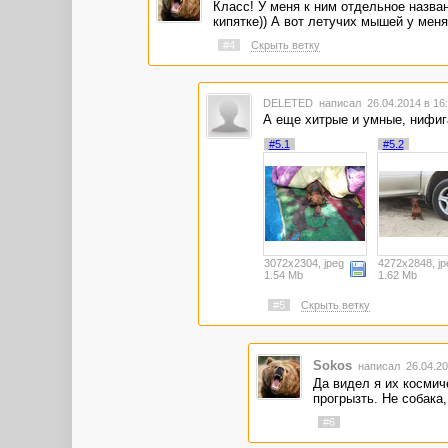
Класс! У меня к ним отдельное назван
кипятке)) А вот летучих мышей у меня
#4
Скрыть ветку
DELETED
написал 26.04.2014 в 1
А еще хитрые и умные, нифига
#5.1
#5.2
3072x2304, jpeg
4272x2848, jp
1.54 Mb
1.62 Mb
#5
Скрыть ветку
Sokos
написал 26.04.20
Да видел я их космич
прогрызть. Не собака,
#6