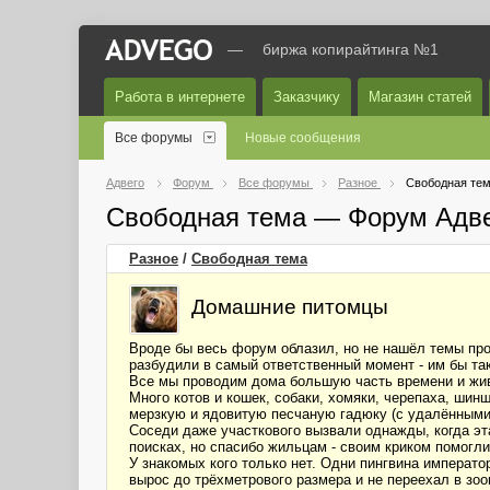
—
биржа копирайтинга №1
Работа в интернете
Заказчику
Магазин статей
Все форумы
Новые сообщения
Адвего
Форум
Все форумы
Разное
Свободная те
Свободная тема — Форум Адв
Разное
/
Свободная тема
Домашние питомцы
Вроде бы весь форум облазил, но не нашёл темы про 
разбудили в самый ответственный момент - им бы та
Все мы проводим дома большую часть времени и живн
Много котов и кошек, собаки, хомяки, черепаха, шин
мерзкую и ядовитую песчаную гадюку (с удалёнными
Соседи даже участкового вызвали однажды, когда эт
поисках, но спасибо жильцам - своим криком помогли
У знакомых кого только нет. Одни пингвина императо
вырос до трёхметрового размера и не переехал в зоо