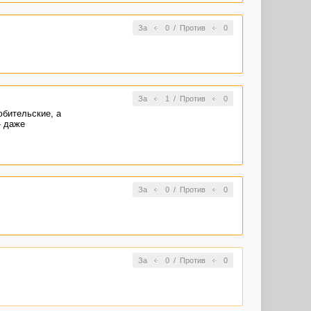
За
0
/
Против
0
За
1
/
Против
0
юбительские, а
- даже
За
0
/
Против
0
За
0
/
Против
0