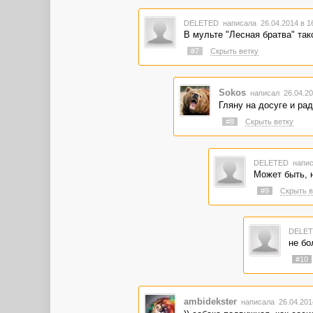
DELETED
написала 26.04.2014 в 
В мульте "Лесная братва" такс
#7
Скрыть ветку
Sokos
написал 26.04.20
Гляну на досуге и рад
#8
Скрыть ветку
DELETED
напис
Может быть, н
#9
Скрыть в
DELE
не бо
#10
ambidekster
написала 26.04.201