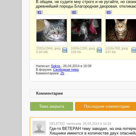
В общем, не судите мну строго и не ругайте, но св
древнейшей породы Благородная дворовая, откликающ
#1
#2
#3
2592x1944, jpeg
1600x1200, jpeg
1024x768, jpeg
0.80 Mb
109 Kb
247 Kb
Написал:
Sokos
, 26.04.2014 в 16:08
В форуме:
Свободная тема
Комментариев:
25
Комментарии
Тема закрыта
Последние комментарии
DELETED
написала 26.04.2014 в 16:16
Где-то ВЕТЕРАН тему заводил, но она потерял
Хищники имеются в количестве двух опаснейш