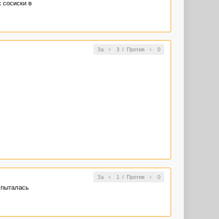
 сосиски в
За
3
/
Против
0
За
1
/
Против
0
 пыталась