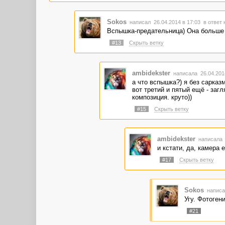
Sokos
написал 26.04.2014 в 17:03
в ответ 
Вспышка-предательница) Она больше Миш
#13
Скрыть ветку
ambidekster
написала 26.04.201
а что вспышка?) я без сарказ
вот третий и пятый ещё - заг
композиция. круто))
#15
Скрыть ветку
ambidekster
написала 
и кстати, да, камера 
#17
Скрыть ветку
Sokos
написа
Угу. Фотогени
#21