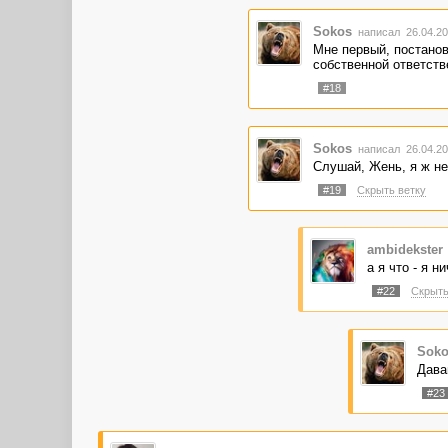
Sokos
написал 26.04.20
Мне первый, постанов
собственной ответств
#18
Sokos
написал 26.04.20
Слушай, Жень, я ж не
#19
Скрыть ветку
ambidekster
а я что - я н
#22
Скрыть
Soko
Дава
#23