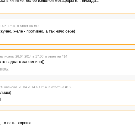
ска в кипятке. более изящной метафоры я... никогда...
14 в 17:04
в ответ на #12
кучно, желе - противно, а так ничо себе)
аписала 26.04.2014 в 17:08
в ответ на #14
 это надолго запомнила))
ветку
s
написал 26.04.2014 в 17:14
в ответ на #16
апиши)
 то есть, хороша.