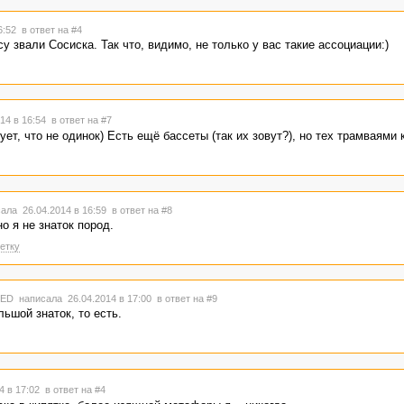
16:52
в ответ на #4
у звали Сосиска. Так что, видимо, не только у вас такие ассоциации:)
14 в 16:54
в ответ на #7
ует, что не одинок) Есть ещё бассеты (так их зовут?), но тех трамваями 
ала 26.04.2014 в 16:59
в ответ на #8
о я не знаток пород.
етку
TED
написала 26.04.2014 в 17:00
в ответ на #9
льшой знаток, то есть.
4 в 17:02
в ответ на #4