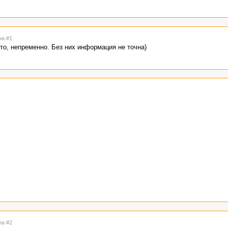
на #1
то, непременно. Без них информация не точна)
на #2