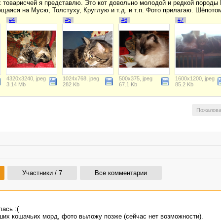
оих товарисчей я представлю. Это кот довольно молодой и редкой пород
аяся на Мусю, Толстуху, Круглую и т.д. и т.п. Фото прилагаю. Шёпото
#4
#5
#6
#7
4320x3240, jpeg
1024x768, jpeg
500x375, jpeg
1600x1200, jpeg
3.14 Mb
282 Kb
67.1 Kb
85.2 Kb
Пожалова
Участники / 7
Все комментарии
ась :(
их кошачьих морд, фото выложу позже (сейчас нет возможности).