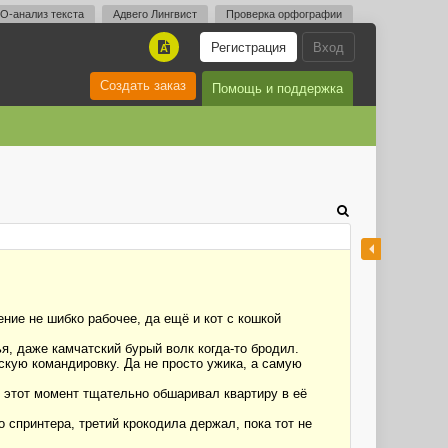
O-анализ текста
Адвего Лингвист
Проверка орфографии
Регистрация
Вход
A
Создать заказ
Помощь и поддержка
ние не шибко рабочее, да ещё и кот с кошкой
я, даже камчатский бурый волк когда-то бродил.
скую командировку. Да не просто ужика, а самую
в этот момент тщательно обшаривал квартиру в её
 спринтера, третий крокодила держал, пока тот не