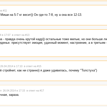
на #11
и на 5-7 кг весит)) Он где-то 7-8, ну а она все 12-13.
4 в 17:07
в ответ на #13
ма - правда очень крутой кадр)) остальные тоже милые, но они больше л
ляденье. присутствует эмоция, удачный момент, настроение, а в третьем 
26.04.2014 в 17:10
в ответ на #15
её стройнит, как ни странно) я даже удивилась, почему "Толстуха")
л 26.04.2014 в 17:15
в ответ на #17
чная, зараза.