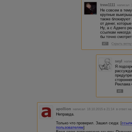
trew1111
написал 1
Не совсем в тему
крупные выигрыши
также блокируют 
от денег, которые
Ну, а с Адвего р
ссылкам никогда 
бы точно смотреть
#7
Скрыть ветку
seyl
напис
Я подозр
рассужда
предупре
сторонне
Реклама 
#8
apollion
написал 18.10.2015 в 21:14
в ответ на
Неправда.
Только что проверил. Зашел сюда: [
ссыл
пользователям
]
Ввел свою партнерскую ссылку. Получил 