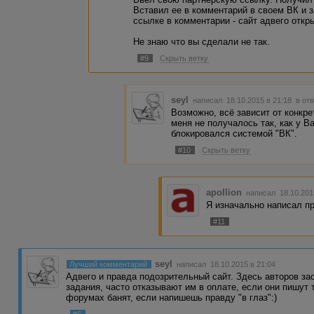
Вставил ее в комментарий в своем ВК и 
ссылке в комментарии - сайт адвего откр
Не знаю что вы сделали не так.
#9
Скрыть ветку
seyl
написал 18.10.2015 в 21:18
в от
Возможно, всё зависит от конкр
меня не получалось так, как у В
блокировался системой "ВК".
#10
Скрыть ветку
apollion
написал 18.10.201
Я изначально написал пр
#11
seyl
Лучший комментарий
написал 18.10.2015 в 21:04
Адвего и правда подозрительный сайт. Здесь авторов з
задания, часто отказывают им в оплате, если они пишут т
форумах банят, если напишешь правду "в глаз":)
#6