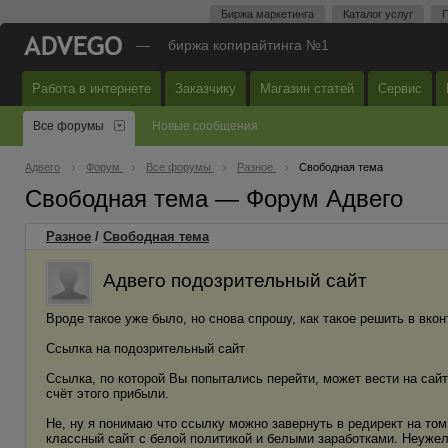
Биржа маркетинга
Каталог услуг
П
—
биржа копирайтинга №1
Работа в интернете
Заказчику
Магазин статей
Сервис
Все форумы
Новые сообщения
Адвего
Форум
Все форумы
Разное
Свободная тема
Свободная тема — Форум Адвего
Разное
/
Свободная тема
Адвего подозрительный сайт
Вроде такое уже было, но снова спрошу, как такое решить в вкон
Ссылка на подозрительный сайт
Ссылка, по которой Вы попытались перейти, может вести на сай
счёт этого прибыли.
Не, ну я понимаю что ссылку можно завернуть в редирект на том ж
классный сайт с белой политикой и белыми заработками. Неужел