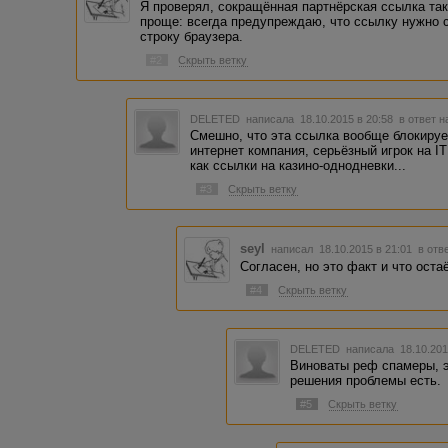
Я проверял, сокращённая партнёрская ссылка так
проще: всегда предупреждаю, что ссылку нужно 
строку браузера.
#2
Скрыть ветку
DELETED
написала 18.10.2015 в 20:58
в ответ н
Смешно, что эта ссылка вообще блокирует
интернет компания, серьёзный игрок на IT
как ссылки на казино-однодневки...
#3
Скрыть ветку
seyl
написал 18.10.2015 в 21:01
в отв
Согласен, но это факт и что ост
#4
Скрыть ветку
DELETED
написала 18.10.201
Виноваты реф спамеры, э
решения проблемы есть.
#5
Скрыть ветку