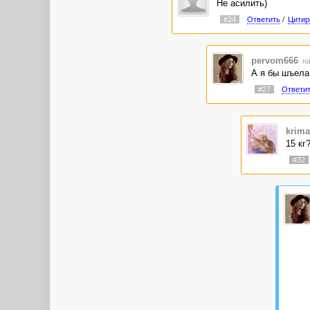
Не асилить)
#24
Ответить
/
Цитир
pervom666
на
А я бы шъела
#27
Ответи
krima
15 кг
#32