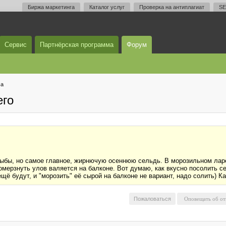
Биржа маркетинга
Каталог услуг
Проверка на антиплагиат
SE
Сервис
Партнёрская программа
Форум
ма
его
рыбы, но самое главное, жирнючую осеннюю сельдь. В морозильном ларе
мерзнуть улов валяется на балконе. Вот думаю, как вкусно посолить се
щё будут, и "морозить" её сырой на балконе не вариант, надо солить) К
Пожаловаться