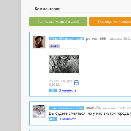
Комментарии
Написать комментарий
Последние комме
pervom666
Лучший комментарий
написала 19.11.
#64.1
2560x1600, jpeg
0.90 Mb
#64
В контексте
svetik04
Лучший комментарий
написала 18.11.201
Вы будете смеяться, но у нас внутри города 
#31
В контексте