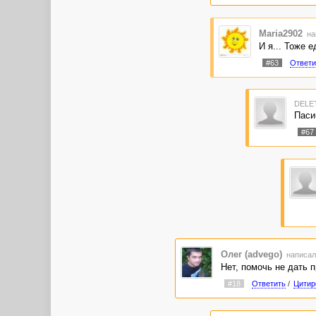
Maria2902
на
И я... Тоже 
#63
Ответи
DELE
Паси
#67
Олег (advego)
написал
Нет, помочь не дать п
#18
Ответить
/
Цитир