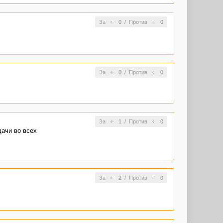
За
0
/
Против
0
За
0
/
Против
0
За
1
/
Против
0
дачи во всех
За
2
/
Против
0