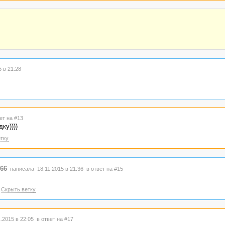
 в 21:28
ет на #13
ку))))
тку
66
написала 18.11.2015 в 21:36
в ответ на #15
Скрыть ветку
.2015 в 22:05
в ответ на #17