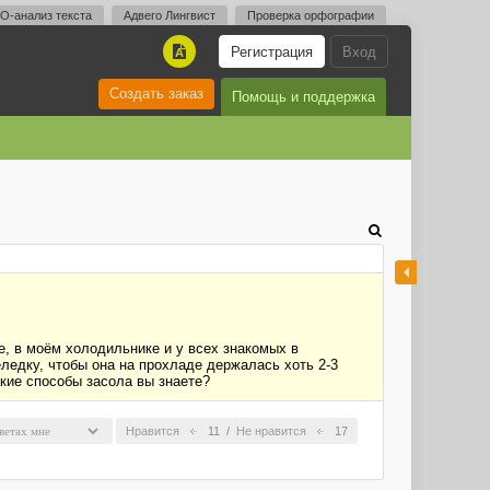
O-анализ текста
Адвего Лингвист
Проверка орфографии
Регистрация
Вход
A
Создать заказ
Помощь и поддержка
, в моём холодильнике и у всех знакомых в
ледку, чтобы она на прохладе держалась хоть 2-3
акие способы засола вы знаете?
Нравится
11
/
Не нравится
17