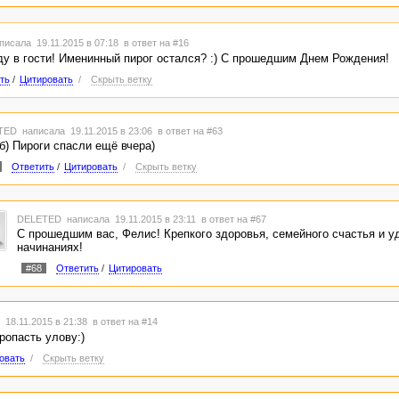
писала 19.11.2015 в 07:18
в ответ на #16
еду в гости! Именинный пирог остался? :) С прошедшим Днем Рождения!
ть
/
Цитировать
/
Скрыть ветку
TED
написала 19.11.2015 в 23:06
в ответ на #63
б) Пироги спасли ещё вчера)
Ответить
/
Цитировать
/
Скрыть ветку
DELETED
написала 19.11.2015 в 23:11
в ответ на #67
С прошедшим вас, Фелис! Крепкого здоровья, семейного счастья и у
начинаниях!
#68
Ответить
/
Цитировать
 18.11.2015 в 21:38
в ответ на #14
ропасть улову:)
овать
/
Скрыть ветку