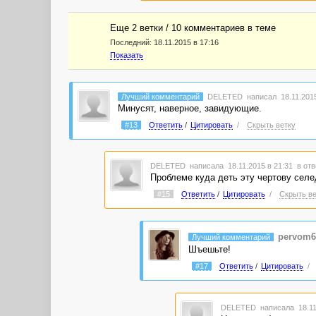
Еще 2 ветки / 10 комментариев в темe
Последний:
18.11.2015 в 17:16
Показать
Лучший комментарий
DELETED
написал 18.11.2015
Минусят, наверное, завидующие.
#13
Ответить
/
Цитировать
/
Скрыть ветку
DELETED
написала 18.11.2015 в 21:31
в отв
Проблеме куда деть эту чертову селед
#15
Ответить
/
Цитировать
/
Скрыть ве
pervom6
Лучший комментарий
Шъешьте!
#17
Ответить
/
Цитировать
/
DELETED
написала 18.11