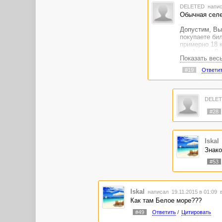
DELETED
напис
Обычная селе
Допустим, Вы 
покупаете бил
примерно 18 к
же. А если Вы
Показать вес
хрен с ней?
#19
Ответи
DELE
#28
Iskal
Знако
#53
Iskal
написал 19.11.2015 в 01:09
Как там Белое море???
#49
Ответить
/
Цитировать