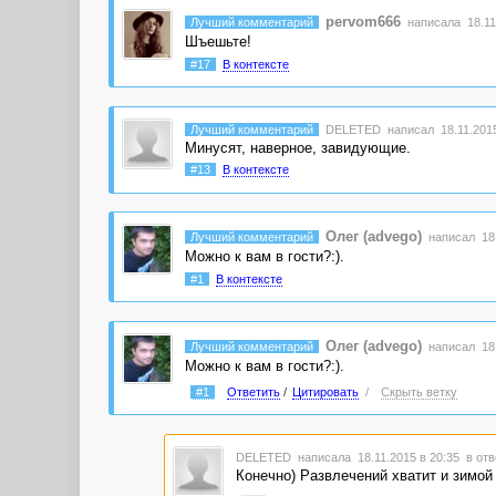
pervom666
Лучший комментарий
написала 18.11.
Шъешьте!
#17
В контексте
Лучший комментарий
DELETED
написал 18.11.2015
Минусят, наверное, завидующие.
#13
В контексте
Олег (advego)
Лучший комментарий
написал 18.
Можно к вам в гости?:).
#1
В контексте
Олег (advego)
Лучший комментарий
написал 18.
Можно к вам в гости?:).
#1
Ответить
/
Цитировать
/
Скрыть ветку
DELETED
написала 18.11.2015 в 20:35
в отв
Конечно) Развлечений хватит и зимой 