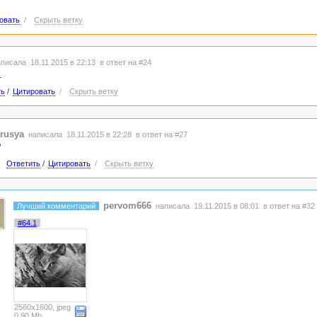
овать
/
Скрыть ветку
писала 18.11.2015 в 22:13
в ответ на #24
.
ть
/
Цитировать
/
Скрыть ветку
rusya
написала 18.11.2015 в 22:28
в ответ на #27
?
Ответить
/
Цитировать
/
Скрыть ветку
pervom666
Лучший комментарий
написала 19.11.2015 в 08:01
в ответ на #32
#64.1
2560x1600, jpeg
0.90 Mb