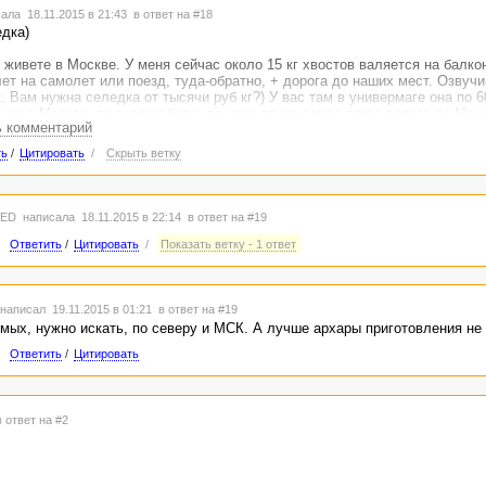
ала 18.11.2015 в 21:43
в ответ на #18
дка)
живете в Москве. У меня сейчас около 15 кг хвостов валяется на балко
ет на самолет или поезд, туда-обратно, + дорога до наших мест. Озвучи
. Вам нужна селедка от тысячи руб кг?) У вас там в универмаге она по 6
 не в Москве, то совсем беда, по цене то же самое плюс дорога до Мос
ь комментарий
ть
/
Цитировать
/
Скрыть ветку
TED
написала 18.11.2015 в 22:14
в ответ на #19
Ответить
/
Цитировать
/
Показать ветку - 1 ответ
написал 19.11.2015 в 01:21
в ответ на #19
мых, нужно искать, по северу и МСК. А лучше архары приготовления не н
Ответить
/
Цитировать
в ответ на #2