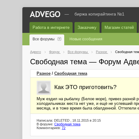
—
биржа копирайтинга №1
Работа в интернете
Заказчику
Магазин статей
Все форумы
Новые сообщения
Адвего
Форум
Все форумы
Разное
Свободная те
Свободная тема — Форум Адв
Разное
/
Свободная тема
Как ЭТО приготовить?
Муж ездил на рыбалку (Белое море), привез разной 
холодильниках места нет уже, и ещё не успевший про
месяца, и в тоже время была обалденной. Оттепели е
Написала: DELETED , 18.11.2015 в 20:15
В форуме:
Свободная тема
Комментариев:
72