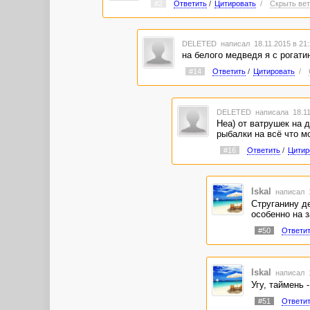
#2
Ответить
/
Цитировать
/
Скрыть вет
DELETED
написал 18.11.2015 в 21
на белого медведя я с рогати
#14
Ответить
/
Цитировать
/
DELETED
написала 18.11
Неа) от ватрушек на 
рыбалки на всё что мо
#16
Ответить
/
Цитир
Iskal
написал 1
Струганину д
особенно на з
#50
Ответи
Iskal
написал 1
Угу, таймень 
#51
Ответи