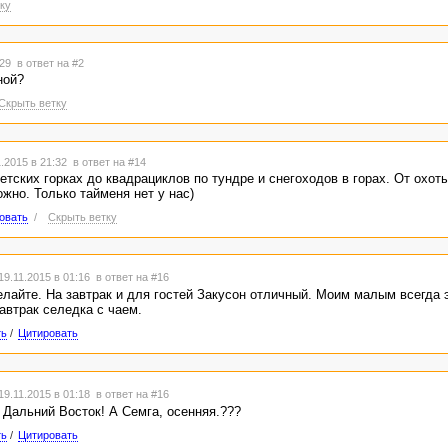
ку
:29
в ответ на #2
ной?
Скрыть ветку
.2015 в 21:32
в ответ на #14
детских горках до квадрациклов по тундре и снегоходов в горах. От охот
жно. Только тайменя нет у нас)
овать
/
Скрыть ветку
9.11.2015 в 01:16
в ответ на #16
елайте. На завтрак и для гостей Закусон отличный. Моим малым всегда 
автрак селедка с чаем.
ть
/
Цитировать
9.11.2015 в 01:18
в ответ на #16
- Дальний Восток! А Семга, осенняя.???
ть
/
Цитировать