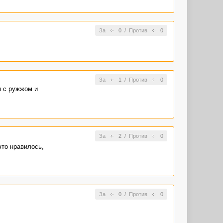
За
0
/
Против
0
За
1
/
Против
0
ы с ружжом и
За
2
/
Против
0
это нравилось,
За
0
/
Против
0