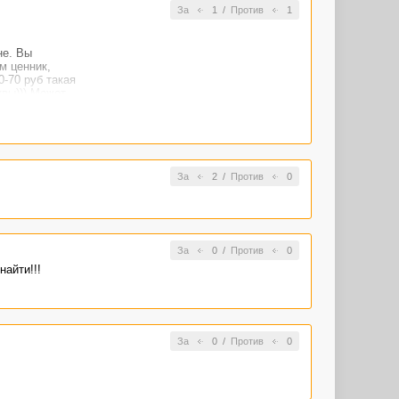
За
1
/
Против
1
не. Вы
м ценник,
0-70 руб такая
квы))) Может
За
2
/
Против
0
За
0
/
Против
0
айти!!!
За
0
/
Против
0