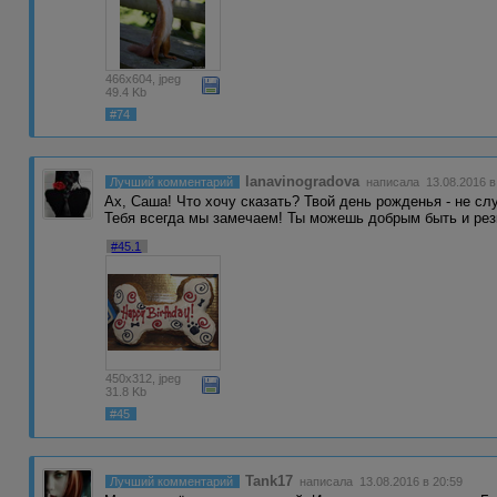
466x604, jpeg
49.4 Kb
#74
lanavinogradova
Лучший комментарий
написала 13.08.2016 в
Ах, Саша! Что хочу сказать? Твой день рожденья - не сл
Тебя всегда мы замечаем! Ты можешь добрым быть и ре
#45.1
450x312, jpeg
31.8 Kb
#45
Tank17
Лучший комментарий
написала 13.08.2016 в 20:59