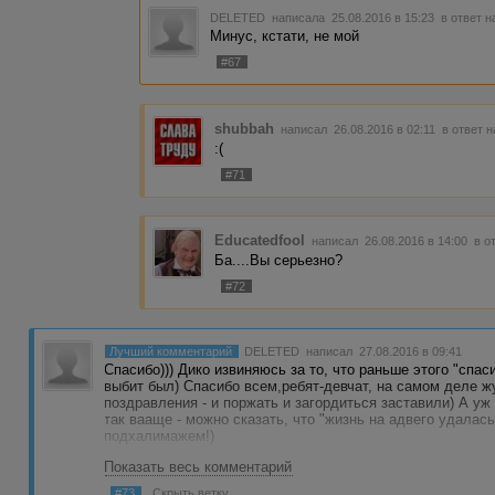
DELETED
написала 25.08.2016 в 15:23
в ответ н
Минус, кстати, не мой
#67
shubbah
написал 26.08.2016 в 02:11
в ответ н
:(
#71
Educatedfool
написал 26.08.2016 в 14:00
в о
Ба....Вы серьезно?
#72
Лучший комментарий
DELETED
написал 27.08.2016 в 09:41
Спасибо))) Дико извиняюсь за то, что раньше этого "спаси
выбит был) Спасибо всем,ребят-девчат, на самом деле ж
поздравления - и поржать и загордиться заставили) А уж 
так вааще - можно сказать, что "жизнь на адвего удалас
подхалимажем!)
Показать весь комментарий
Спасибо!!! Вы извините, каждому отдельно через столько
некоторые поздравления очень хотелось бы ответить), 
#73
Скрыть ветку