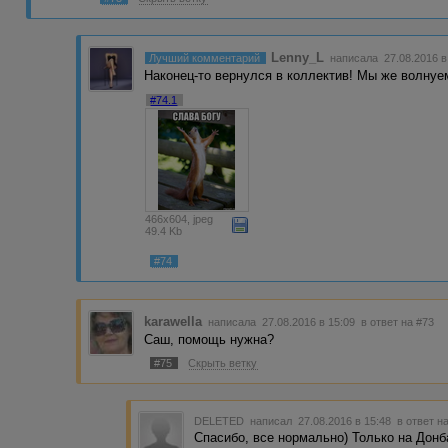
Lenny_L
Лучший комментарий
написала 27.08.2016 
Наконец-то вернулся в коллектив! Мы же волнуем
#74.1
466x604, jpeg
49.4 Kb
#74
karawella
написала 27.08.2016 в 15:09
в ответ на #73
Саш, помощь нужна?
#75
Скрыть ветку
DELETED
написал 27.08.2016 в 15:48
в ответ н
Спасибо, все нормально) Только на Донб