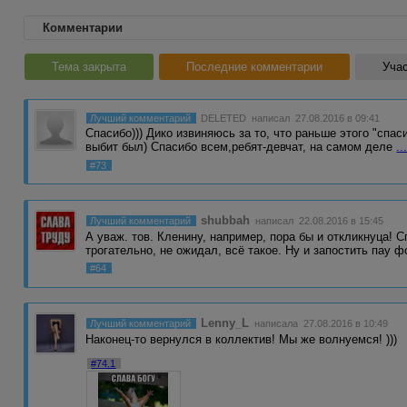
Комментарии
Тема закрыта
Последние комментарии
Учас
Лучший комментарий
DELETED
написал 27.08.2016 в 09:41
Спасибо))) Дико извиняюсь за то, что раньше этого "спаси
выбит был) Спасибо всем,ребят-девчат, на самом деле
..
#73
shubbah
Лучший комментарий
написал 22.08.2016 в 15:45
А уваж. тов. Кленину, например, пора бы и откликнуца! С
трогательно, не ожидал, всё такое. Ну и запостить пау 
#64
Lenny_L
Лучший комментарий
написала 27.08.2016 в 10:49
Наконец-то вернулся в коллектив! Мы же волнуемся! )))
#74.1