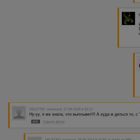
DELETED
написала 27.08.2016 в 22:27
Ну-уу, я же знала, что выплывет!!! А куда ж деться то, с 
#86
Скрыть ветку
DELETED
написал 28.08.2016 в 01:50
в ответ на #86