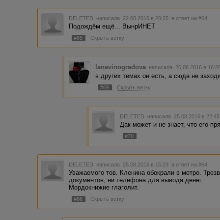
DELETED
написала 22.08.2016 в 20:25
в ответ на #64
Подождём ещё... ВынрИНЕТ
#65
Скрыть ветку
lanavinogradova
написала 25.08.2016 в 16:
в других темах он есть, а сюда не заход
#69
Скрыть ветку
DELETED
написала 25.08.2016 в 22:4
Дак может и не знает, что его п
#70
DELETED
написала 25.08.2016 в 15:23
в ответ на #64
Уважаемого тов. Кленина обокрали в метро. Трезво
документов, ни телефона для вывода денег.
Мордокнижие глаголит.
#66
Скрыть ветку