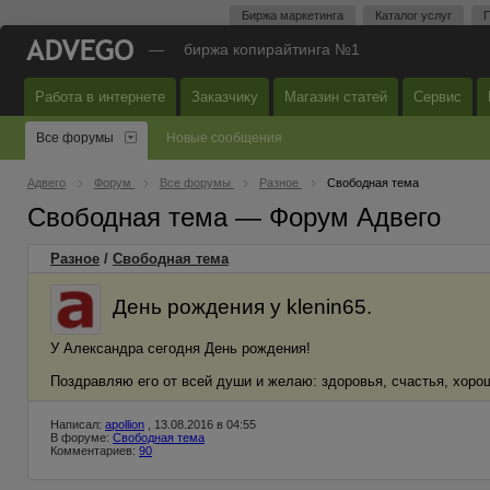
Биржа маркетинга
Каталог услуг
П
—
биржа копирайтинга №1
Работа в интернете
Заказчику
Магазин статей
Сервис
Все форумы
Новые сообщения
Адвего
Форум
Все форумы
Разное
Свободная тема
Свободная тема — Форум Адвего
Разное
/
Свободная тема
День рождения у klenin65.
У Александра сегодня День рождения!
Поздравляю его от всей души и желаю: здоровья, счастья, хорош
Написал:
apollion
, 13.08.2016 в 04:55
В форуме:
Свободная тема
Комментариев:
90