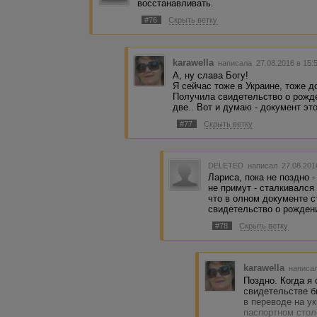
восстанавливать.
#76
Скрыть ветку
karawella
написала 27.08.2016 в 15
А, ну слава Богу!
Я сейчас тоже в Украине, тоже 
Получила свидетельство о рожде
две.. Вот и думаю - документ это
#77
Скрыть ветку
DELETED
написал 27.08.201
Лариса, пока не поздно -
не примут - сталкивался 
что в олном документе ст
свидетельство о рожден
#78
Скрыть ветку
karawella
написал
Поздно. Когда я
свидетельстве б
в переводе на ук
паспортном стол