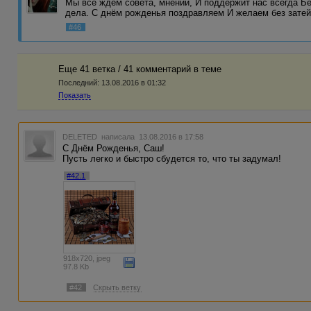
Мы все ждём совета, мнений, И поддержит нас всегда Бе
дела. С днём рожденья поздравляем И желаем без зате
#46
Еще 41 ветка / 41 комментарий в темe
Последний:
13.08.2016 в 01:32
Показать
DELETED
написала 13.08.2016 в 17:58
С Днём Рожденья, Саш!
Пусть легко и быстро сбудется то, что ты задумал!
#42.1
918x720, jpeg
97.8 Kb
#42
Скрыть ветку