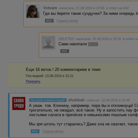
Votvam
написала 21.08.2016 в 23:06
в ответ на #42
Где вы берете такие сундучки? За ними очередь 
#60
Скрыть ветку
DELETED
написала 25.08.2016 в 15:25
в ответ н
Сами накопали ))))))))
#68
Еще 16 веток / 20 комментариев в темe
Последний:
13.08.2016 в 15:21
Показать
shubbah
Лучший комментарий
написал 22.08.2016 в 15:45
А уваж. тов. Кленину, например, пора бы и откликнуца! С
трогательно, не ожидал, всё такое. Ну и запостить пау 
листьями салата в причёске и невыносимо пошлым селф
Мы зря штоль тут старались? Даже зла не хватает, такое 
#64
Скрыть ветку