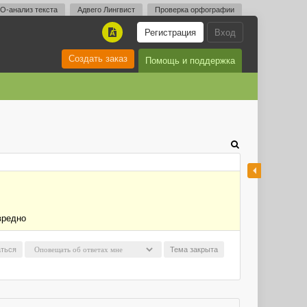
O-анализ текста
Адвего Лингвист
Проверка орфографии
Регистрация
Вход
A
Создать заказ
Помощь и поддержка
вредно
ться
Тема закрыта