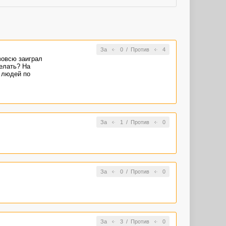
За
0
/
Против
4
вовсю заиграл
делать? На
 людей по
За
1
/
Против
0
За
0
/
Против
0
За
3
/
Против
0