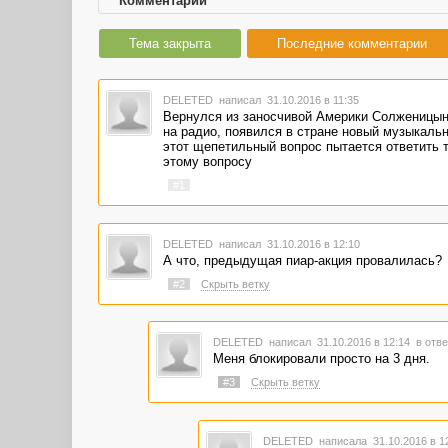
Комментарии
Тема закрыта
Последние комментарии
DELETED
написал 31.10.2016 в 11:35
Вернулся из заносчивой Америки Солженицын,
на радио, появился в стране новый музыкальн
этот щепетильный вопрос пытается ответить 
этому вопросу
#1
DELETED
написал 31.10.2016 в 12:10
А что, предыдущая пиар-акция провалилась?
#2
Скрыть ветку
DELETED
написал 31.10.2016 в 12:14
в отве
Меня блокировали просто на 3 дня.
#3
Скрыть ветку
DELETED
написала 31.10.2016 в 