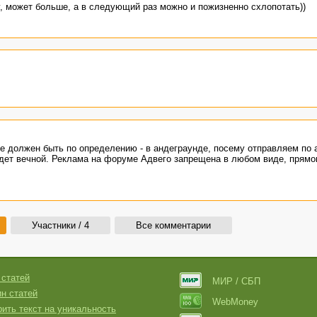
, может больше, а в следующий раз можно и пожизненно схлопотать))
де должен быть по определению - в андеграунде, посему отправляем по 
удет вечной. Реклама на форуме Адвего запрещена в любом виде, прямо
Участники / 4
Все комментарии
 статей
МИР / СБП
н статей
WebMoney
ить текст на уникальность