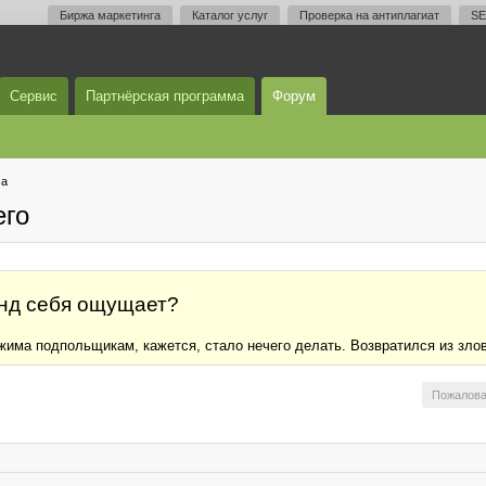
Биржа маркетинга
Каталог услуг
Проверка на антиплагиат
SE
Сервис
Партнёрская программа
Форум
ма
его
унд себя ощущает?
жима подпольщикам, кажется, стало нечего делать. Возвратился из зло
Пожалова