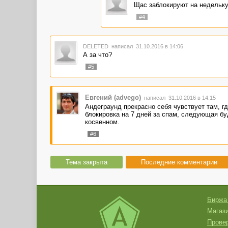
Щас заблокируют на недельку
#4
DELETED
написал 31.10.2016 в 14:06
А за что?
#5
Евгений (advego)
написал 31.10.2016 в 14:15
Андеграунд прекрасно себя чувствует там, г
блокировка на 7 дней за спам, следующая б
косвенном.
#6
Тема закрыта
Последние комментарии
Биржа
Магази
Провер