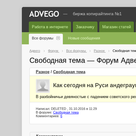
—
биржа копирайтинга №1
Работа в интернете
Заказчику
Магазин статей
Все форумы
Новые сообщения
Адвего
Форум
Все форумы
Разное
Свободная те
Свободная тема — Форум Адв
Разное
/
Свободная тема
Как сегодня на Руси андегра
В разбойничьи девяностые с падением советского ре
Написал: DELETED , 31.10.2016 в 11:29
В форуме:
Свободная тема
Комментариев:
6