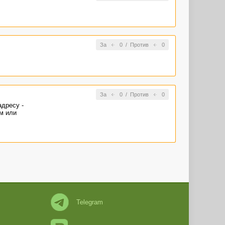
За
0
/
Против
0
За
0
/
Против
0
адресу -
м или
Telegram