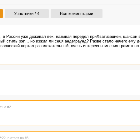
Участники / 4
Все комментарии
 в России уже доживал век, называя передел приХватизацией, шансон 
ый стиль рэп... но изжил ли себя андеграунд? Разве стало нечего ему 
творческий портал развлекательный, очень интересны мнения грамотных
т на #2
12:22
в ответ на #3