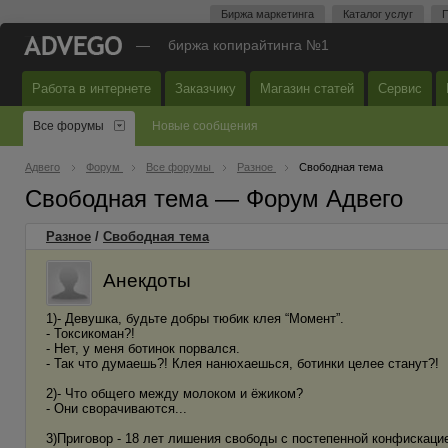
Биржа маркетинга
Каталог услуг
П
—
биржа копирайтинга №1
Работа в интернете
Заказчику
Магазин статей
Сервис
Все форумы
Новые сообщения
Адвего
Форум
Все форумы
Разное
Свободная тема
Свободная тема — Форум Адвего
Разное
/
Свободная тема
Анекдоты
1)- Девушка, будьте добры тюбик клея “Момент”.
- Токсикоман?!
- Нет, у меня ботинок порвался.
- Так что думаешь?! Клея нанюхаешься, ботинки целее станут?!
2)- Что общего между молоком и ёжиком?
- Они сворачиваются...
3)Приговор - 18 лет лишения свободы с постепенной конфискаци