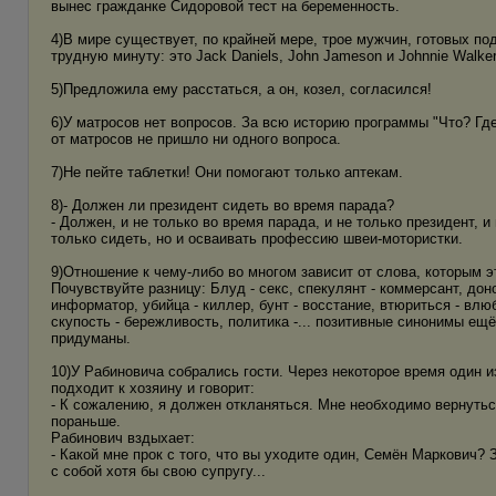
вынес гражданке Сидоровой тест на беременность.
4)В мире существует, по крайней мере, трое мужчин, готовых по
трудную минуту: это Jack Daniels, John Jameson и Johnnie Walker
5)Предложила ему расстаться, а он, козел, согласился!
6)У матросов нет вопросов. За всю историю программы "Что? Где
от матросов не пришло ни одного вопроса.
7)Не пейте таблетки! Они помогают только аптекам.
8)- Должен ли президент сидеть во время парада?
- Должен, и не только во время парада, и не только президент, и
только сидеть, но и осваивать профессию швеи-мотористки.
9)Отношение к чему-либо во многом зависит от слова, которым э
Почувствуйте разницу: Блуд - секс, спекулянт - коммерсант, доно
информатор, убийца - киллер, бунт - восстание, втюриться - влю
скупость - бережливость, политика -... позитивные синонимы ещё
придуманы.
10)У Рабиновича собрались гости. Через некоторое время один и
подходит к хозяину и говорит:
- К сожалению, я должен откланяться. Мне необходимо вернуть
пораньше.
Рабинович вздыхает:
- Какой мне прок с того, что вы уходите один, Семён Маркович? 
с собой хотя бы свою супругу...