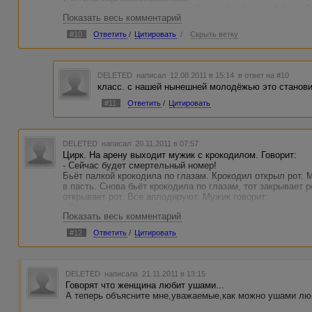
- Дети, кто еще написал слово "галька" с большой буквы?
Показать весь комментарий
Весь класс, кроме Вовочки, тянет руки.
МарьИванна в шоке:
#10
Ответить
/
Цитировать
/
Скрыть ветку
- Вовочка, встань и объясни всем, почему "галька" пишет
- Если она с крокодилом спит - я ее за человека не считаю
DELETED
написал 12.08.2011 в 15:14
в ответ на #10
класс. с нашей нынешней молодёжью это станови
#11
Ответить
/
Цитировать
DELETED
написал 20.11.2011 в 07:57
Цирк. На арену выходит мужик с крокодилом. Говорит:
- Сейчас будет смертельный номер!
Бьёт палкой крокодила по глазам. Крокодил открыл рот.
в пасть. Снова бьёт крокодила по глазам, тот закрывает р
открывает рот. Все аплодируют. Мужик говорит:
- Кто хочет повторить?
Показать весь комментарий
Девушка несмело поднимает руку и говорит:
- Можно я? Только Вы меня по глазам не бейте!!!
#12
Ответить
/
Цитировать
Пришел в ресторан японец, ни слова по-русски сказать не
закажу то, что он закажет". Приходит руский и говорит: -
на стол и сосисок за 15 копеек. Японец повторяет: - Эй, 
DELETED
написала 21.11.2011 в 13:15
под стол и соси за 15 копеек!
Говорят что женщина любит ушами...
А теперь объясните мне,уважаемые,как можно ушами лю
Гаишник на посту. Машин нет. И тут видит едет джип. "Ну 
подходит, смотрит, а там бомж за рулем.