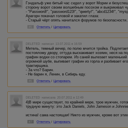
Гэндальф уже битый час сидел у ворот Мории и безуспеш
сторону ворот своим волшебным посохом и выкрикивал ч
- "Password!", "password123!", "qwerty!", "abcd1234!", "mys
Арагорн покачал головой и закатил глаза:
- Старый чёрт опять начитался форумов по безопасности..
#5
Ответить
/
Цитировать
DELETED
написал 13.07.2011 в 16:59
Метель, темный вечер, по полю мчится тройка. Подлетает
постоялому двору, оттуда выскакивает хозяин, неся на п
графин водки со стопарем. Из саней вылезает маленький
огромной шубе, выпивает графин из горла и разбивает его
трактирщика.
- За что? Барин.
- Не барин я, Ленин, в Сибирь еду.
#6
Ответить
/
Цитировать
DELETED
написала 20.07.2011 в 12:49
4)В мире существует, по крайней мере, трое мужчин, гот
трудную минуту: это Jack Daniels, John Jameson и Johnnie
истина! сама настоящая! Никто из мужчин, кроме вот эти
#7
Ответить
/
Цитировать