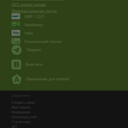
СВИДЕТЕЛЬ: Да. Возможно, что он был еще жив
SEO анализ онлайн
и даже практиковал в области юриспруденции ЮРИСТ: Вы
сделална Ваша фотография?
Проверка качества текста
СВИДЕТЕЛЬ: Вы что, бл*, издеваетесь?
МИР / СБП
WebMoney
Volet
Безналичный платеж
Telegram
Вконтакте
Приложение для Android
Заказчику
Создать заказ
Мои заказы
Извещения
Пополнить счёт
Статистика
API