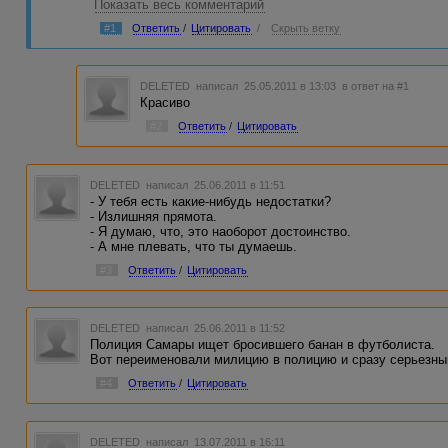
Показать весь комментарий
Янукович:
- О, отличная идея.
#1
Ответить
/
Цитировать
/
Скрыть ветку
Помощник:
- Да, только надо придумать в какой области.
Янукович:
- Ну в какой - в какой, в Донецкой конечно!
DELETED
написал 25.05.2011 в 13:03
в ответ на #1
Красиво
#2
Ответить
/
Цитировать
DELETED
написал 25.06.2011 в 11:51
- У тебя есть какие-нибудь недостатки?
- Излишняя прямота.
- Я думаю, что, это наоборот достоинство.
- А мне плевать, что ты думаешь.
#3
Ответить
/
Цитировать
DELETED
написал 25.06.2011 в 11:52
Полиция Самары ищет бросившего банан в футболиста.
Вот переименовали милицию в полицию и сразу серьезны
#4
Ответить
/
Цитировать
DELETED
написал 13.07.2011 в 16:11