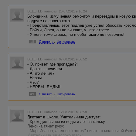
DELETED
написал 20.07.2011 в 16:24
Блондинка, измученная ремонтом и переездом в новую кв
подруге на своего кота:
- Представляешь, этот подлец уже успел обоссать кресло
- Пойми, Люся, он не виноват, у него стресс...
- У меня тоже стресс, но я себе такого не позволяю!
#8
Ответить
/
Цитировать
DELETED
написал 07.08.2011 в 00:52
- О, привет, где пропадал?!
- Да так... лечился.
- А что лечил?
- Нервы.
- Что?
- НЕРВЫ, Б**ДЬ!!!
#9
Ответить
/
Цитировать
DELETED
написал 12.08.2011 в 08:58
Диктант в школе. Учительница диктует:
- Крокодил вылез из воды и лег на гальку...
Леночка тянет руку:
- МарьИванна, а слово "гальку" писать с маленькой букв
Учительница забеспокоилась: