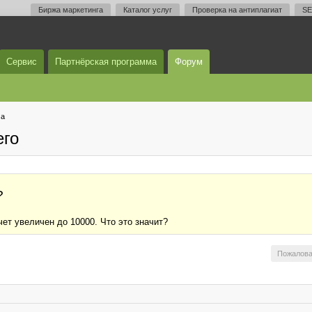
Биржа маркетинга
Каталог услуг
Проверка на антиплагиат
SE
Сервис
Партнёрская программа
Форум
ма
его
?
ет увеличен до 10000. Что это значит?
Пожалова