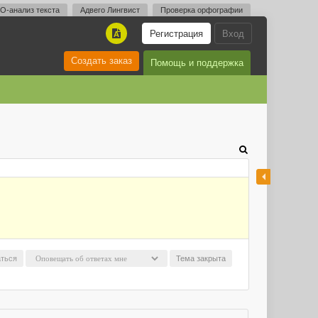
O-анализ текста
Адвего Лингвист
Проверка орфографии
Регистрация
Вход
A
Создать заказ
Помощь и поддержка
ться
Тема закрыта