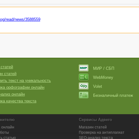
blog/read/news/3588559
 статей
МИР / СБП
н статей
WebMoney
ить текст на уникальность
Volet
рка орфографии онлайн
нализ онлайн
Безналичный платеж
ка качества текста
нителю
Сервисы Адвего
 онлайн
Магазин статей
аботы
Проверка на антиплагиат
ь статью
SEO-анализ текста