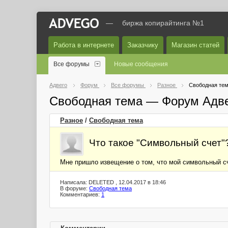
—
биржа копирайтинга №1
Работа в интернете
Заказчику
Магазин статей
Все форумы
Новые сообщения
Адвего
Форум
Все форумы
Разное
Свободная те
Свободная тема — Форум Адв
Разное
/
Свободная тема
Что такое "Символьный счет"
Мне пришло извещение о том, что мой символьный сч
Написала: DELETED , 12.04.2017 в 18:46
В форуме:
Свободная тема
Комментариев:
1