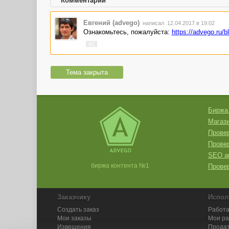
Комментарии
Евгений (advego)
написал 12.04.2017 в 19:02
Ознакомьтесь, пожалуйста:
https://advego.ru/
#1
Тема закрыта
Биржа
Магази
Провер
Прове
SEO а
биржа контента №1
Провер
Заказчику
Испол
Создать заказ
Работа
Мои заказы
Мои р
Извещения
Продат